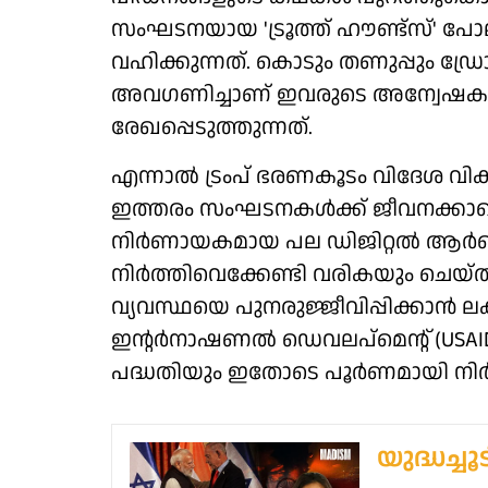
സംഘടനയായ 'ട്രൂത്ത് ഹൗണ്ട്സ്' പോ
വഹിക്കുന്നത്. കൊടും തണുപ്പും
അവഗണിച്ചാണ് ഇവരുടെ അന്വേഷ
രേഖപ്പെടുത്തുന്നത്.
എന്നാൽ ട്രംപ് ഭരണകൂടം വിദേശ 
ഇത്തരം സംഘടനകൾക്ക് ജീവനക്കാരെ 
നിർണായകമായ പല ഡിജിറ്റൽ ആർക്
നിർത്തിവെക്കേണ്ടി വരികയും ചെയ്ത
വ്യവസ്ഥയെ പുനരുജ്ജീവിപ്പിക്കാൻ 
ഇന്റർനാഷണൽ ഡെവലപ്‌മെന്റ് (USAID
പദ്ധതിയും ഇതോടെ പൂർണമായി നിർത്ത
യുദ്ധച്ച