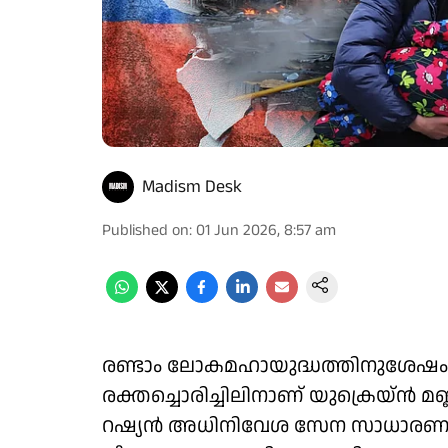
Madism Desk
Published on
:
01 Jun 2026, 8:57 am
രണ്ടാം ലോകമഹായുദ്ധത്തിനുശേഷം യൂറ
രക്തച്ചൊരിച്ചിലിനാണ് യുക്രെയ്ൻ മണ്ണ
റഷ്യൻ അധിനിവേശ സേന സാധാരണക്ക