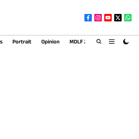
s
Portrait
Opinion
MDLF 2026