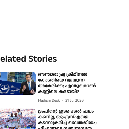
elated Stories
അന്താരാഷ്ട്ര ക്രിമിനല്‍
കോടതിയെ വളയുന്ന
അമേരിക്ക; എന്തുകൊണ്ട്
കണ്ണിലെ കരടായി?
Madism Desk
21 Jul 2026
ട്രംപിന്റെ ഇടപെടൽ ഫലം
കണ്ടില്ല, യുഎസ്എയെ
കടന്നാക്രമിച്ച് ബെൽജിയം;
ഫിഫയുടെ സത്യസന്ധത