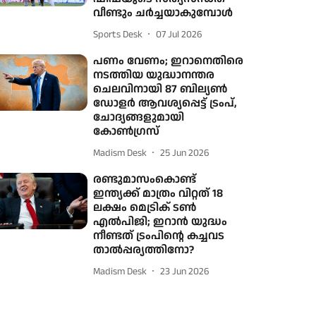
വീണ്ടും ചർച്ചയാകുമ്പോൾ
Sports Desk
07 Jul 2026
പണം വേണം; ഇറാനെതിരെ
നടത്തിയ യുദ്ധാനന്തര
ചെലവിനായി 87 ബില്യൺ
ഡോളർ ആവശ്യപ്പെട്ട് ട്രംപ്,
ചോദ്യങ്ങളുമായി
കോൺഗ്രസ്
Madism Desk
25 Jun 2026
രണ്ടുമാസംകൊണ്ട്
ഇന്ത്യക്ക് മാത്രം വിറ്റത് 18
ലക്ഷം മെട്രിക് ടൺ
എൽപിജി; ഇറാൻ യുദ്ധം
നീണ്ടത് ട്രംപിന്റെ കച്ചവട
താൽപ്പര്യത്തിനോ?
Madism Desk
23 Jun 2026