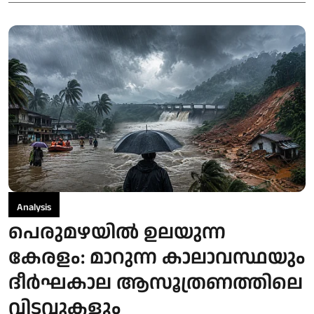
Analysis
പെരുമഴയിൽ ഉലയുന്ന
കേരളം: മാറുന്ന കാലാവസ്ഥയും
ദീർഘകാല ആസൂത്രണത്തിലെ
വിടവുകളും