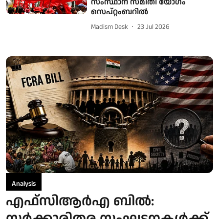
സംസ്ഥാന സമിതി യോഗം
സെപ്റ്റംബറില്‍
Madism Desk
23 Jul 2026
Analysis
എഫ്‌സിആർഎ ബിൽ:
സർക്കാരിതര സംഘടനകൾക്ക്