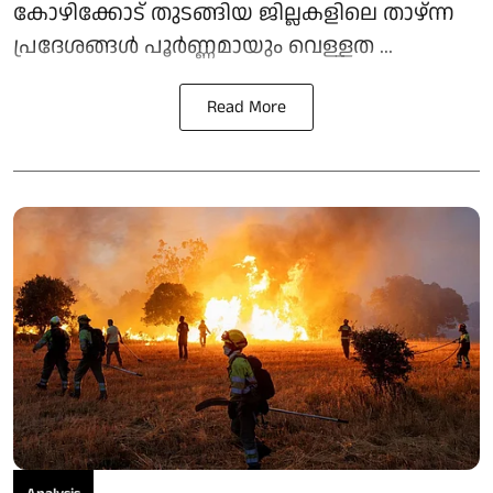
കോഴിക്കോട് തുടങ്ങിയ ജില്ലകളിലെ താഴ്ന്ന
പ്രദേശങ്ങൾ പൂർണ്ണമായും വെള്ളത ...
Read More