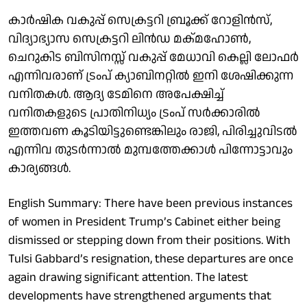
കാർഷിക വകുപ്പ് സെക്രട്ടറി ബ്രൂക്ക് റോളിൻസ്,
വിദ്യാഭ്യാസ സെക്രട്ടറി ലിൻഡ മക്മഹോൺ,
ചെറുകിട ബിസിനസ്സ് വകുപ്പ് മേധാവി കെല്ലി ലോഫർ
എന്നിവരാണ് ട്രംപ് ക്യാബിനറ്റിൽ ഇനി ശേഷിക്കുന്ന
വനിതകൾ. ആദ്യ ടേമിനെ അപേക്ഷിച്ച്
വനിതകളുടെ പ്രാതിനിധ്യം ട്രംപ് സർക്കാരിൽ
ഇത്തവണ കൂടിയിട്ടുണ്ടെങ്കിലും രാജി, പിരിച്ചുവിടൽ
എന്നിവ തുടർന്നാൽ മുമ്പത്തേക്കാൾ പിന്നോട്ടാവും
കാര്യങ്ങൾ.
English Summary: There have been previous instances
of women in President Trump’s Cabinet either being
dismissed or stepping down from their positions. With
Tulsi Gabbard’s resignation, these departures are once
again drawing significant attention. The latest
developments have strengthened arguments that