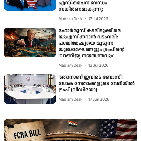
എസ്-ചൈന ബന്ധം
സങ്കീര്‍ണമാകുന്നു
Madism Desk
17 Jul 2026
ഹോർമുസ് കടലിടുക്കിലെ
യുഎസ്-ഇറാൻ വടംവലി:
പശ്ചിമേഷ്യയെ മൂടുന്ന
യുദ്ധമേഘങ്ങളും ട്രംപിന്റെ
'വാണിജ്യ നയതന്ത്രവും'
Madism Desk
13 Jul 2026
'ഞാനാണ് ഇവിടെ ബോസ്';
ലോക നേതാക്കളുടെ വേദിയിൽ
ട്രംപ് (വീഡിയോ)
Madism Desk
17 Jun 2026