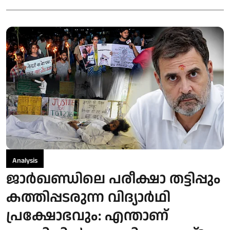
Analysis
ജാർഖണ്ഡിലെ പരീക്ഷാ തട്ടിപ്പും
കത്തിപ്പടരുന്ന വിദ്യാർഥി
പ്രക്ഷോഭവും: എന്താണ്