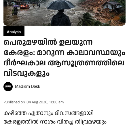
Analysis
പെരുമഴയിൽ ഉലയുന്ന
കേരളം: മാറുന്ന കാലാവസ്ഥയും
ദീർഘകാല ആസൂത്രണത്തിലെ
വിടവുകളും
Madism Desk
Published on
:
04 Aug 2026, 11:06 am
കഴിഞ്ഞ ഏതാനും ദിവസങ്ങളായി
കേരളത്തിൽ നാശം വിതച്ച തീവ്രമഴയും