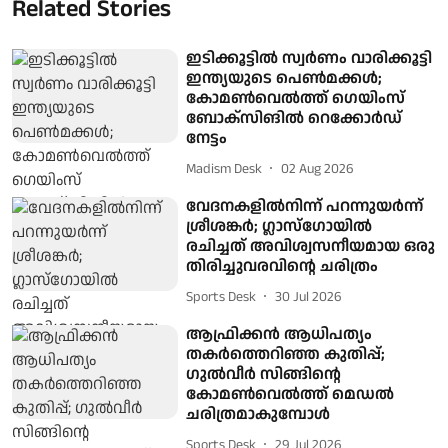
Related Stories
ഇടിക്കൂട്ടില്‍ സ്വര്‍ണം വാരിക്കൂട്ടി
ഇന്ത്യയുടെ പെണ്‍മക്കള്‍;
കോമണ്‍വെല്‍ത്ത് ഗെയിംസ്
ബോക്‌സിങില്‍ റെക്കോര്‍ഡ്
നേട്ടം
Madism Desk
02 Aug 2026
വേദനകളിൽനിന്ന് പറന്നുയർന്ന്
ശ്രീശങ്കർ; ഗ്ലാസ്ഗോയിൽ
രചിച്ചത് അവിശ്വസനീയമായ ഒരു
തിരിച്ചുവരവിന്റെ ചരിത്രം
Sports Desk
30 Jul 2026
ആഫ്രിക്കൻ ആധിപത്യം
തകർത്തെറിഞ്ഞ കുതിപ്പ്;
ഗുൽവീർ സിങ്ങിന്റെ
കോമൺവെൽത്ത് മെഡൽ
ചരിത്രമാകുമ്പോൾ
Sports Desk
29 Jul 2026