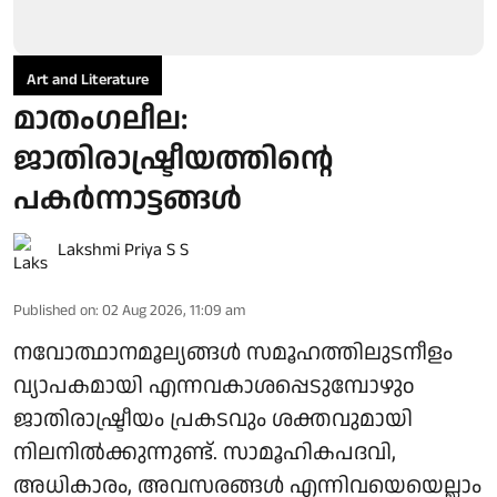
Art and Literature
മാതംഗലീല:
ജാതിരാഷ്ട്രീയത്തിൻ്റെ
പകർന്നാട്ടങ്ങൾ
Lakshmi Priya S S
Published on
:
02 Aug 2026, 11:09 am
നവോത്ഥാനമൂല്യങ്ങൾ സമൂഹത്തിലുടനീളം
വ്യാപകമായി എന്നവകാശപ്പെടുമ്പോഴുo
ജാതിരാഷ്ട്രീയം പ്രകടവും ശക്തവുമായി
നിലനിൽക്കുന്നുണ്ട്. സാമൂഹികപദവി,
അധികാരം, അവസരങ്ങൾ എന്നിവയെയെല്ലാം