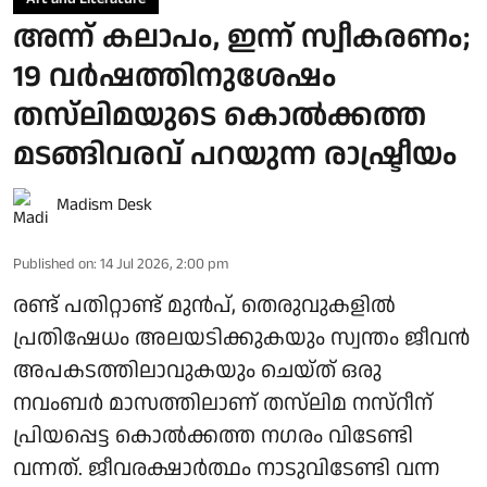
അന്ന് കലാപം, ഇന്ന് സ്വീകരണം;
19 വർഷത്തിനുശേഷം
തസ്‌ലിമയുടെ കൊൽക്കത്ത
മടങ്ങിവരവ് പറയുന്ന രാഷ്ട്രീയം
Madism Desk
Published on
:
14 Jul 2026, 2:00 pm
രണ്ട് പതിറ്റാണ്ട് മുൻപ്, തെരുവുകളിൽ
പ്രതിഷേധം അലയടിക്കുകയും സ്വന്തം ജീവൻ
അപകടത്തിലാവുകയും ചെയ്ത് ഒരു
നവംബർ മാസത്തിലാണ് തസ്‌ലിമ നസ്‌റീന്
പ്രിയപ്പെട്ട കൊൽക്കത്ത നഗരം വിടേണ്ടി
വന്നത്. ജീവരക്ഷാർത്ഥം നാടുവിടേണ്ടി വന്ന