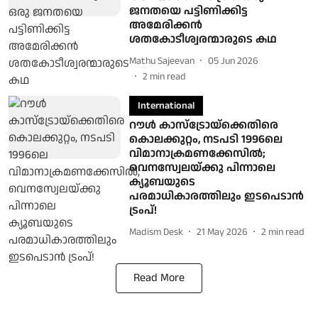
ജനതയെ പട്ടിണിക്കിട്ട
അമേരിക്കന്‍
ശതകോടീശ്വരന്മാരുടെ കഥ
Mathu Sajeevan
05 Jun 2026
2
min read
International
റൗൾ കാസ്ട്രോയ്ക്കെതിരെ
കൊലക്കുറ്റം, നടപടി 1996ലെ
വിമാനാക്രമണക്കേസിൽ;
വെനസ്വേലയ്ക്കു പിന്നാലെ
ക്യൂബയുടെ
പരമാധികാരത്തിലും ഇടപെടാന്‍
ട്രംപ്!
Madism Desk
21 May 2026
2
min read
Read More