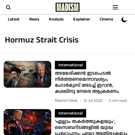
Latest
News
Analysis
Explainer
Cinema
Sports
Hormuz Strait Crisis
International
അമേരിക്കൻ ഇടപെടൽ
നിർത്തണമെന്നാവശ്യം;
ഹോർമുസ് അടച്ച് ഇറാൻ,
കപ്പലിനു നേരെ ആക്രമണം
Madism Desk
12 Jul 2026
2
min read
International
'എല്ലാം തകര്‍ത്തുകളയും',
സൈബറിടങ്ങളില്‍ യുദ്ധ
പ്രഖ്യാപനം; എല്ലാ അതിരുകളും