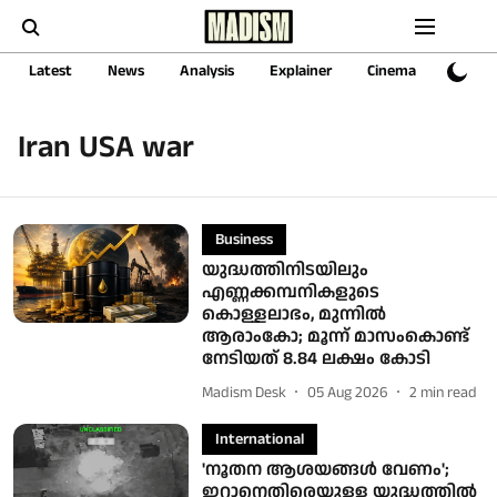
Latest
News
Analysis
Explainer
Cinema
Sports
Iran USA war
Business
യുദ്ധത്തിനിടയിലും
എണ്ണക്കമ്പനികളുടെ
കൊള്ളലാഭം, മുന്നില്‍
ആരാംകോ; മൂന്ന് മാസംകൊണ്ട്
നേടിയത് 8.84 ലക്ഷം കോടി
Madism Desk
05 Aug 2026
2
min read
International
'നൂതന ആശയങ്ങൾ വേണം';
ഇറാനെതിരെയുള്ള യുദ്ധത്തിൽ