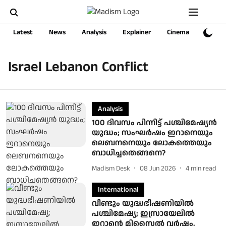
Latest
News
Analysis
Explainer
Cinema
Sports
Israel Lebanon Conflict
Analysis
100 ദിവസം പിന്നിട്ട് പശ്ചിമേഷ്യന്‍
യുദ്ധം; സംഘര്‍ഷം ഇറാനെയും
ലെബനനെയും ലോകത്തെയും
ബാധിച്ചതെങ്ങനെ?
Madism Desk
08 Jun 2026
4
min read
International
വീണ്ടും യുദ്ധഭീഷണിയിൽ
പശ്ചിമേഷ്യ; ഇസ്രായേലിൽ
ഇറാന്റെ മിസൈല്‍ വര്‍ഷം,