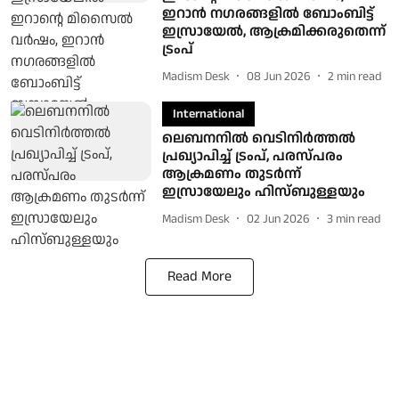
ഇറാൻ നഗരങ്ങളിൽ ബോംബിട്ട്
ഇസ്രായേൽ, ആക്രമിക്കരുതെന്ന്
ട്രംപ്
Madism Desk
08 Jun 2026
2
min read
International
ലെബനനില്‍ വെടിനിര്‍ത്തല്‍
പ്രഖ്യാപിച്ച് ട്രംപ്, പരസ്പരം
ആക്രമണം തുടര്‍ന്ന്
ഇസ്രായേലും ഹിസ്ബുള്ളയും
Madism Desk
02 Jun 2026
3
min read
Read More