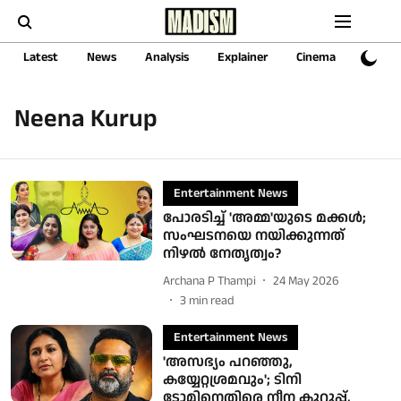
Latest
News
Analysis
Explainer
Cinema
Sports
Neena Kurup
Entertainment News
പോരടിച്ച് 'അമ്മ'യുടെ മക്കള്‍;
സംഘടനയെ നയിക്കുന്നത്
നിഴല്‍ നേതൃത്വം?
Archana P Thampi
24 May 2026
3
min read
Entertainment News
'അസഭ്യം പറഞ്ഞു,
കയ്യേറ്റശ്രമവും'; ടിനി
ടോമിനെതിരെ നീന കുറുപ്പ്,