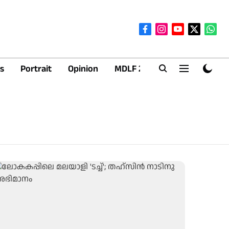
s
Portrait
Opinion
MDLF 2026