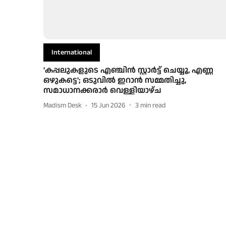
International
'കപ്പലുകളുടെ എഞ്ചിൻ സ്റ്റാർട്ട് ചെയ്യൂ, എണ്ണ
ഒഴുകട്ടെ'; ഒടുവില്‍ ഇറാന്‍ സമ്മതിച്ചു,
സമാധാനക്കരാർ വെള്ളിയാഴ്ച
Madism Desk
15 Jun 2026
3
min read