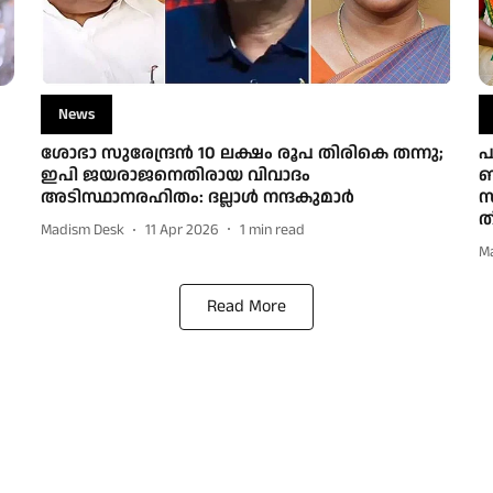
News
ശോഭാ സുരേന്ദ്രന്‍ 10 ലക്ഷം രൂപ തിരികെ തന്നു;
പ
ഇപി ജയരാജനെതിരായ വിവാദം
ബ
അടിസ്ഥാനരഹിതം: ദല്ലാള്‍ നന്ദകുമാര്‍
സ
ത
Madism Desk
11 Apr 2026
1
min read
M
Read More