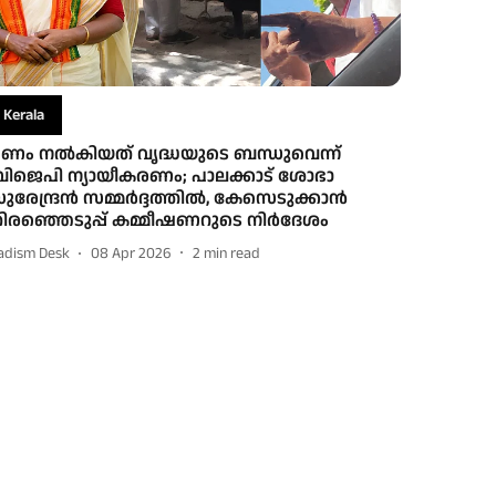
Kerala
ണം നല്‍കിയത് വൃദ്ധയുടെ ബന്ധുവെന്ന്
ിജെപി ന്യായീകരണം; പാലക്കാട് ശോഭാ
ുരേന്ദ്രന്‍ സമ്മർദ്ദത്തില്‍, കേസെടുക്കാന്‍
ിരഞ്ഞെടുപ്പ് കമ്മീഷണറുടെ നിർദേശം
adism Desk
08 Apr 2026
2
min read