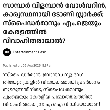
സാമ്പാർ വിളമ്പാൻ വോൾവറിൻ,
കാര്യസ്ഥനായി ടോണി സ്റ്റാർക്ക്;
സ്പൈഡർമാനും എം.ജെയും
കേരളത്തിൽ
വിവാഹിതരായാൽ?
Entertainment Desk
Published on
:
06 Aug 2026, 8:37 am
'സ്‌പൈഡർമാൻ: ബ്രാൻഡ് ന്യൂ ഡേ'
തിയേറ്ററുകളിൽ വിജയകരമായി പ്രദർശനം
തുടരുന്നതിനിടെ, സ്പൈഡർമാനും
എംജെയും കേരളീയ പശ്ചാത്തലത്തിൽ
വിവാഹിതരാകുന്ന എ ഐ വീഡിയോയാണ്