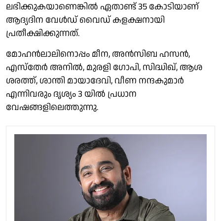
ലഭിക്കുകയാണെങ്കിൽ ഏതാണ്ട് 35 കോടിയാണ്
ആദ്യദിന വേൾഡ് വൈഡ് കളക്ഷനായി
പ്രതീക്ഷിക്കുന്നത്.
മോഹൻലാലിനൊപ്പം മീന, അൻസിബ ഹസൻ,
എസ്‌തേർ അനിൽ, മുരളി ഗോപി, സിദ്ധിഖ്, ആശ
ശരത്ത്, ശാന്തി മായാദേവി, വീണ നന്ദകുമാർ
എന്നിവരും ദൃശ്യം 3 യിൽ പ്രധാന
വേഷങ്ങളിലെത്തുന്നു.