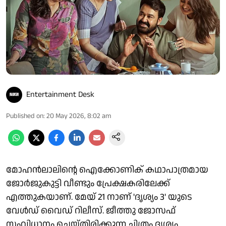
Entertainment Desk
Published on
:
20 May 2026, 8:02 am
മോഹൻലാലിന്റെ ഐക്കോണിക് കഥാപാത്രമായ
ജോർജുകുട്ടി വീണ്ടും പ്രേക്ഷകരിലേക്ക്
എത്തുകയാണ്. മേയ് 21 നാണ് 'ദൃശ്യം 3' യുടെ
വേൾഡ് വൈഡ് റിലീസ്. ജീത്തു ജോസഫ്
സംവിധാനം ചെയ്തിരിക്കുന്ന ചിത്രം ദൃശ്യം