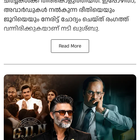
ചർച്ചകൾക്ക് തിരികൊളുത്തിയത്. ഇപ്പോഴിതാ,
അവാർഡുകൾ നൽകുന്ന രീതിയെയും
ജൂറിയെയും നേരിട്ട് ചോദ്യം ചെയ്ത് രംഗത്ത്
വന്നിരിക്കുകയാണ് നടി ഖുശ്ബു.
Read More