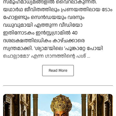
സമൂഹമാധ്യമങ്ങളിൽ വൈറലാകുന്നത്.
യഥാർഥ ജീവിതത്തിലും പ്രണയത്തിലായ ടോം
ഹോളണ്ടും സെൻഡയയും വരനും
വധുവുമായി എത്തുന്ന വീഡിയോ
ഇതിനോടകം ഇൻസ്റ്റഗ്രാമിൽ 40
ദശലക്ഷത്തിലധികം കാഴ്ചക്കാരെ
സ്വന്തമാക്കി. 'ശ്യാമ'യിലെ 'പൂങ്കാറ്റേ പോയി
ചൊല്ലാമോ' എന്ന ഗാനത്തിന്റെ പശ് ...
Read More