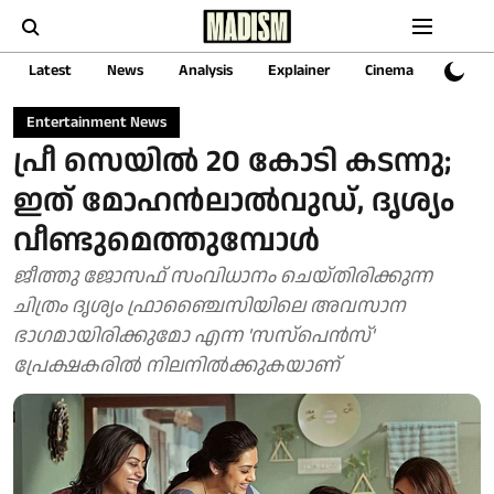
Latest
News
Analysis
Explainer
Cinema
Sports
Entertainment News
പ്രീ സെയിൽ 20 കോടി കടന്നു;
ഇത് മോഹൻലാൽവുഡ്, ദൃശ്യം
വീണ്ടുമെത്തുമ്പോൾ
ജീത്തു ജോസഫ് സംവിധാനം ചെയ്തിരിക്കുന്ന
ചിത്രം ദൃശ്യം ഫ്രാഞ്ചൈസിയിലെ അവസാന
ഭാഗമായിരിക്കുമോ എന്ന 'സസ്‌പെൻസ്'
പ്രേക്ഷകരിൽ നിലനിൽക്കുകയാണ്