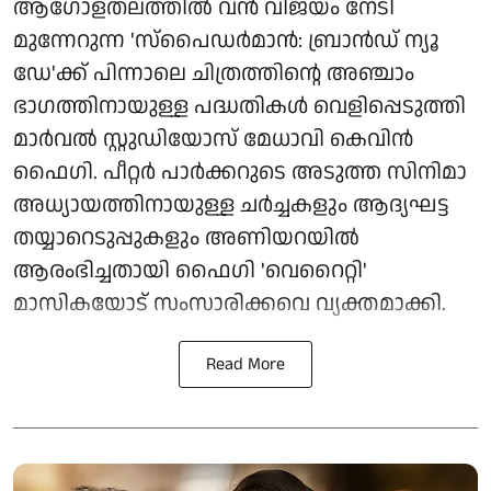
ആഗോളതലത്തിൽ വൻ വിജയം നേടി
മുന്നേറുന്ന 'സ്‌പൈഡർമാൻ: ബ്രാൻഡ് ന്യൂ
ഡേ'ക്ക് പിന്നാലെ ചിത്രത്തിന്റെ അഞ്ചാം
ഭാഗത്തിനായുള്ള പദ്ധതികൾ വെളിപ്പെടുത്തി
മാർവൽ സ്റ്റുഡിയോസ് മേധാവി കെവിൻ
ഫൈഗി. പീറ്റർ പാർക്കറുടെ അടുത്ത സിനിമാ
അധ്യായത്തിനായുള്ള ചർച്ചകളും ആദ്യഘട്ട
തയ്യാറെടുപ്പുകളും അണിയറയിൽ
ആരംഭിച്ചതായി ഫൈഗി 'വെറൈറ്റി'
മാസികയോട് സംസാരിക്കവെ വ്യക്തമാക്കി.
Read More