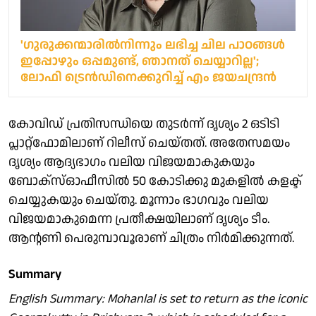
'ഗുരുക്കന്മാരില്‍നിന്നും ലഭിച്ച ചില പാഠങ്ങള്‍
ഇപ്പോഴും ഒപ്പമുണ്ട്, ഞാനത് ചെയ്യാറില്ല';
ലോഫി ട്രെൻഡിനെക്കുറിച്ച് എം ജയചന്ദ്രൻ
കോവിഡ് പ്രതിസന്ധിയെ തുടർന്ന് ദൃശ്യം 2 ഒടിടി
പ്ലാറ്റ്‌ഫോമിലാണ് റിലീസ് ചെയ്തത്. അതേസമയം
ദൃശ്യം ആദ്യഭാഗം വലിയ വിജയമാകുകയും
ബോക്‌സ്ഓഫീസിൽ 50 കോടിക്കു മുകളിൽ കളക്ട്
ചെയ്യുകയും ചെയ്തു. മൂന്നാം ഭാഗവും വലിയ
വിജയമാകുമെന്ന പ്രതീക്ഷയിലാണ് ദൃശ്യം ടീം.
ആന്റണി പെരുമ്പാവൂരാണ് ചിത്രം നിർമിക്കുന്നത്.
Summary
English Summary: Mohanlal is set to return as the iconic