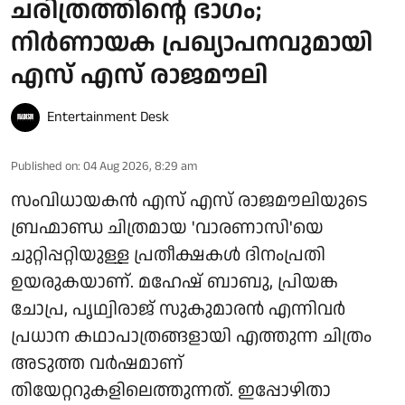
ചരിത്രത്തിന്റെ ഭാഗം;
നിർണായക പ്രഖ്യാപനവുമായി
എസ് എസ് രാജമൗലി
Entertainment Desk
Published on
:
04 Aug 2026, 8:29 am
സംവിധായകൻ എസ് എസ് രാജമൗലിയുടെ
ബ്രഹ്മാണ്ഡ ചിത്രമായ 'വാരണാസി'യെ
ചുറ്റിപ്പറ്റിയുള്ള പ്രതീക്ഷകൾ ദിനംപ്രതി
ഉയരുകയാണ്. മഹേഷ് ബാബു, പ്രിയങ്ക
ചോപ്ര, പൃഥ്വിരാജ് സുകുമാരൻ എന്നിവർ
പ്രധാന കഥാപാത്രങ്ങളായി എത്തുന്ന ചിത്രം
അടുത്ത വർഷമാണ്
തിയേറ്ററുകളിലെത്തുന്നത്. ഇപ്പോഴിതാ