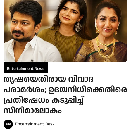
Entertainment News
തൃഷയെതിരായ വിവാദ
പരാമർശം; ഉദയനിധിക്കെതിരെ
പ്രതിഷേധം കടുപ്പിച്ച്
സിനിമാലോകം
Entertainment Desk