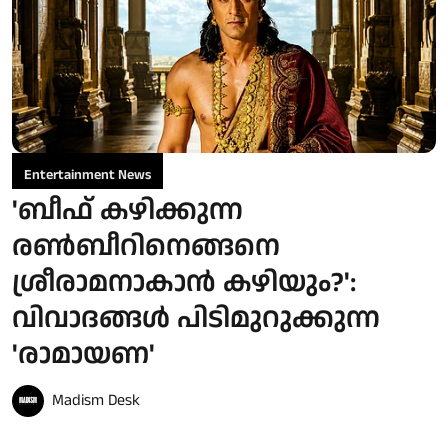
Entertainment News
'ബീഫ് കഴിക്കുന്ന
രൺബീറിനെങ്ങനെ
ശ്രീരാമനാകാൻ കഴിയും?':
വിവാദങ്ങൾ പിടിമുറുക്കുന്ന
'രാമായണ'
Madism Desk