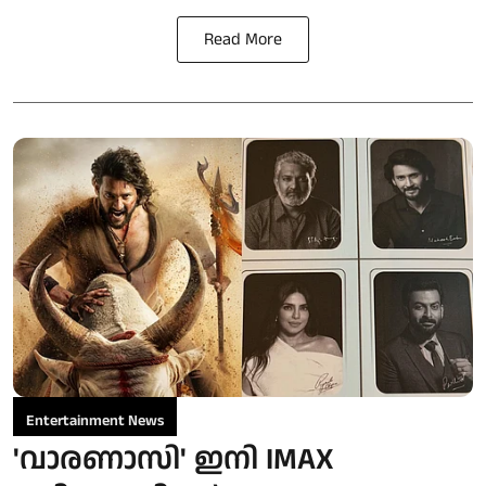
Read More
Entertainment News
'വാരണാസി' ഇനി IMAX