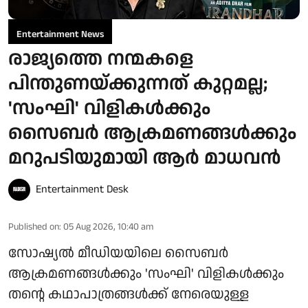
Entertainment News
രാജ്യത്തെ നന്മകളെ
പിന്തുണയ്ക്കുന്നത് കുറ്റമല്ല;
'സംഘി' വിളികൾക്കും
സൈബർ ആക്രമണങ്ങൾക്കും
മറുപടിയുമായി ആർ മാധവൻ
Entertainment Desk
Published on
:
05 Aug 2026, 10:40 am
സോഷ്യൽ മീഡിയയിലെ സൈബർ
ആക്രമണങ്ങൾക്കും 'സംഘി' വിളികൾക്കും
തന്റെ കഥാപാത്രങ്ങൾക്ക് നേരെയുള്ള