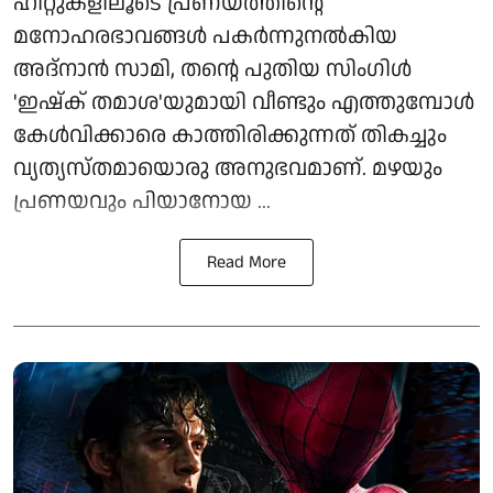
ഹിറ്റുകളിലൂടെ പ്രണയത്തിന്റെ
മനോഹരഭാവങ്ങൾ പകർന്നുനൽകിയ
അദ്നാൻ സാമി, തന്റെ പുതിയ സിംഗിൾ
'ഇഷ്ക് തമാശ'യുമായി വീണ്ടും എത്തുമ്പോൾ
കേൾവിക്കാരെ കാത്തിരിക്കുന്നത് തികച്ചും
വ്യത്യസ്തമായൊരു അനുഭവമാണ്. മഴയും
പ്രണയവും പിയാനോയ ...
Read More