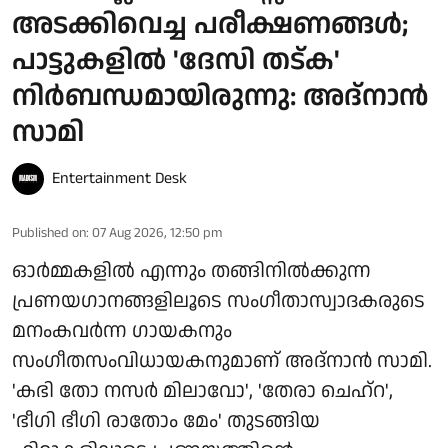
അടക്കിവെച്ച പരീക്ഷണങ്ങൾ;
പാട്ടുകളിൽ 'ദേസി തട്ക'
നിർബന്ധമായിരുന്നു: അദ്നാൻ
സാമി
Entertainment Desk
Published on
:
07 Aug 2026, 12:50 pm
ഓർമ്മകളിൽ എന്നും തങ്ങിനിൽക്കുന്ന
പ്രണയഗാനങ്ങളിലൂടെ സംഗീതാസ്വാദകരുടെ
മനംകവർന്ന ഗായകനും
സംഗീതസംവിധായകനുമാണ് അദ്നാൻ സാമി.
'കഭി തോ നസർ മിലാവോ', 'തേരാ ചെഹ്റ',
'ഭീഗി ഭീഗി രാതോം മേം' തുടങ്ങിയ