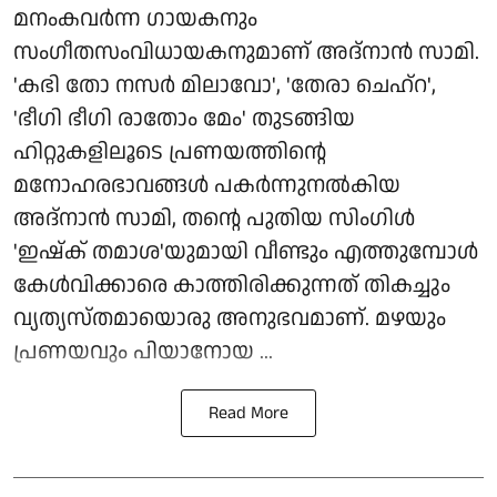
മനംകവർന്ന ഗായകനും
സംഗീതസംവിധായകനുമാണ് അദ്നാൻ സാമി.
'കഭി തോ നസർ മിലാവോ', 'തേരാ ചെഹ്റ',
'ഭീഗി ഭീഗി രാതോം മേം' തുടങ്ങിയ
ഹിറ്റുകളിലൂടെ പ്രണയത്തിന്റെ
മനോഹരഭാവങ്ങൾ പകർന്നുനൽകിയ
അദ്നാൻ സാമി, തന്റെ പുതിയ സിംഗിൾ
'ഇഷ്ക് തമാശ'യുമായി വീണ്ടും എത്തുമ്പോൾ
കേൾവിക്കാരെ കാത്തിരിക്കുന്നത് തികച്ചും
വ്യത്യസ്തമായൊരു അനുഭവമാണ്. മഴയും
പ്രണയവും പിയാനോയ ...
Read More