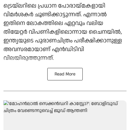
ട്രെയ്‌ലറിലെ പ്രധാന പോരായ്മകളായി
വിമർശകർ ചൂണ്ടിക്കാട്ടുന്നത്. എന്നാൽ
ഇതിനെ ലോകത്തിലെ ഏറ്റവും വലിയ
തിയേറ്റർ വിപണികളിലൊന്നായ ചൈനയിൽ,
ഇന്ത്യയുടെ പുരാണചിത്രം പരീക്ഷിക്കാനുള്ള
അവസരമായാണ് എൻഡിടിവി
വിലയിരുത്തുന്നത്.
Read More