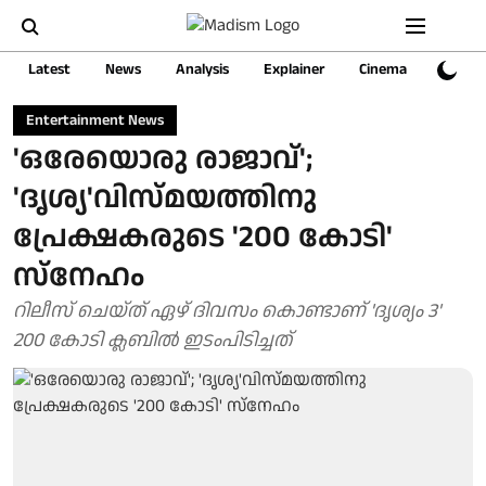
Latest
News
Analysis
Explainer
Cinema
Sports
Entertainment News
'ഒരേയൊരു രാജാവ്';
'ദൃശ്യ'വിസ്മയത്തിനു
പ്രേക്ഷകരുടെ '200 കോടി'
സ്‌നേഹം
റിലീസ് ചെയ്ത് ഏഴ് ദിവസം കൊണ്ടാണ് 'ദൃശ്യം 3'
200 കോടി ക്ലബിൽ ഇടംപിടിച്ചത്