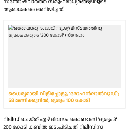
സന്തോഷവാർത്ത സമൂഹമാധ്യമങ്ങളിലൂടെ
ആരാധകരെ അറിയിച്ചത്.
ധൈര്യമായി വിളിച്ചോളൂ, 'മോഹന്‍ലാല്‍വുഡ്';
58 മണിക്കൂറില്‍, ദൃശ്യം 100 കോടി
റിലീസ് ചെയ്ത് ഏഴ് ദിവസം കൊണ്ടാണ് 'ദൃശ്യം 3'
200 കോടി ക്ലബിൽ ഇടംപിടിച്ചത്. റിലീസിനു