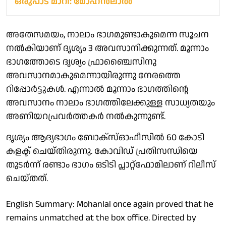
ഒരുപാട് മാറി: മോഹൻലാൽ
അതേസമയം, നാലാം ഭാഗമുണ്ടാകുമെന്ന സൂചന
നൽകിയാണ് ദൃശ്യം 3 അവസാനിക്കുന്നത്. മൂന്നാം
ഭാഗത്തോടെ ദൃശ്യം ഫ്രാഞ്ചൈസിനു
അവസാനമാകുമെന്നായിരുന്നു നേരത്തെ
റിപ്പോർട്ടുകൾ. എന്നാൽ മൂന്നാം ഭാഗത്തിന്റെ
അവസാനം നാലാം ഭാഗത്തിലേക്കുള്ള സാധ്യതയും
അണിയറപ്രവർത്തകർ നൽകുന്നുണ്ട്.
ദൃശ്യം ആദ്യഭാഗം ബോക്‌സ്ഓഫീസിൽ 60 കോടി
കളക്ട് ചെയ്തിരുന്നു. കോവിഡ് പ്രതിസന്ധിയെ
തുടർന്ന് രണ്ടാം ഭാഗം ഒടിടി പ്ലാറ്റ്‌ഫോമിലാണ് റിലീസ്
ചെയ്തത്.
English Summary: Mohanlal once again proved that he
remains unmatched at the box office. Directed by