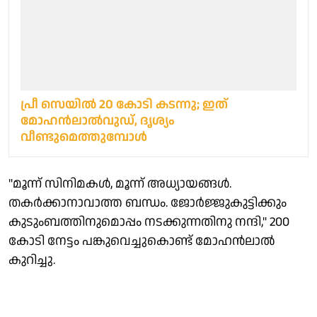
പ്രീ സെയിൽ 20 കോടി കടന്നു; ഇത്
മോഹൻലാൽവുഡ്, ദൃശ്യം
വീണ്ടുമെത്തുമ്പോൾ
''മൂന്ന് സിനിമകൾ, മൂന്ന് അധ്യായങ്ങൾ.
തകർക്കാനാവാത്ത ബന്ധം. ജോർജ്ജുകുട്ടിക്കും
കുടുംബത്തിനുമൊപ്പം നടക്കുന്നതിനു നന്ദി,'' 200
കോടി നേട്ടം പങ്കുവെച്ചുകൊണ്ട് മോഹൻലാൽ
കുറിച്ചു.