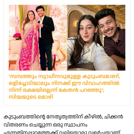
'സമ്പത്തും സ്വാധീനവുമുള്ള കുടുംബമാണ്,
ഒളിച്ചോടിയാലും നിനക്ക് ഈ വിവാഹത്തിൽ
നിന്ന് രക്ഷയില്ലെന്ന് കേതൻ പറഞ്ഞു';
സിയയുടെ മൊഴി
കുടുംബത്തിന്റെ നേതൃത്വത്തിന് കീഴിൽ, ചിക്കൻ
വിതരണം ചെയ്യുന്ന ഒരു സ്ഥാപനം
എന്നതിനപ്പുറത്തേക്ക് വലിയൊരു വളർച്ചയാണ്