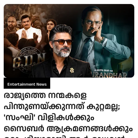
Entertainment News
രാജ്യത്തെ നന്മകളെ
പിന്തുണയ്ക്കുന്നത് കുറ്റമല്ല;
'സംഘി' വിളികൾക്കും
സൈബർ ആക്രമണങ്ങൾക്കും