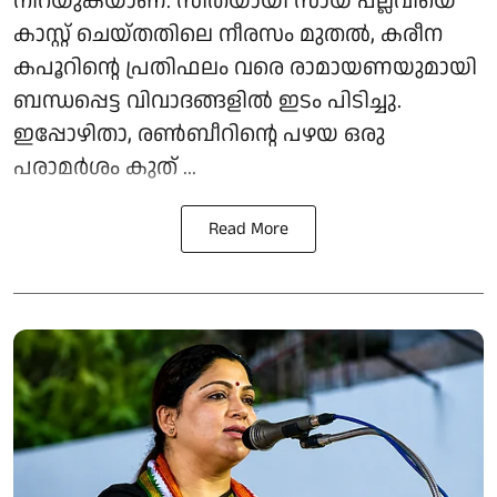
നിറയുകയാണ്. സീതയായി സായ് പല്ലവിയെ
കാസ്റ്റ് ചെയ്തതിലെ നീരസം മുതൽ, കരീന
കപൂറിന്റെ പ്രതിഫലം വരെ രാമായണയുമായി
ബന്ധപ്പെട്ട വിവാദങ്ങളിൽ ഇടം പിടിച്ചു.
ഇപ്പോഴിതാ, രൺബീറിന്റെ പഴയ ഒരു
പരാമർശം കുത് ...
Read More