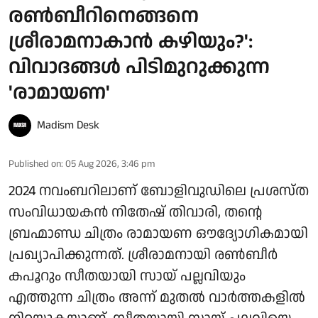
രൺബീറിനെങ്ങനെ
ശ്രീരാമനാകാൻ കഴിയും?':
വിവാദങ്ങൾ പിടിമുറുക്കുന്ന
'രാമായണ'
Madism Desk
Published on
:
05 Aug 2026, 3:46 pm
2024 നവംബറിലാണ് ബോളിവുഡിലെ പ്രശസ്ത
സംവിധായകൻ നിതേഷ് തിവാരി, തന്റെ
ബ്രഹ്മാണ്ഡ ചിത്രം രാമായണ ഔദ്യോഗികമായി
പ്രഖ്യാപിക്കുന്നത്. ശ്രീരാമനായി രൺബീർ
കപൂറും സീതയായി സായ് പല്ലവിയും
എത്തുന്ന ചിത്രം അന്ന് മുതൽ വാർത്തകളിൽ