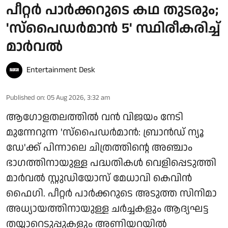
പീറ്റർ പാർക്കറുടെ കഥ തുടരും;
'സ്‌പൈഡർമാൻ 5' സ്ഥിരീകരിച്ച്
മാർവൽ
Entertainment Desk
Published on
:
05 Aug 2026, 3:32 am
ആഗോളതലത്തിൽ വൻ വിജയം നേടി
മുന്നേറുന്ന 'സ്‌പൈഡർമാൻ: ബ്രാൻഡ് ന്യൂ
ഡേ'ക്ക് പിന്നാലെ ചിത്രത്തിന്റെ അഞ്ചാം
ഭാഗത്തിനായുള്ള പദ്ധതികൾ വെളിപ്പെടുത്തി
മാർവൽ സ്റ്റുഡിയോസ് മേധാവി കെവിൻ
ഫൈഗി. പീറ്റർ പാർക്കറുടെ അടുത്ത സിനിമാ
അധ്യായത്തിനായുള്ള ചർച്ചകളും ആദ്യഘട്ട
തയ്യാറെടുപ്പുകളും അണിയറയിൽ