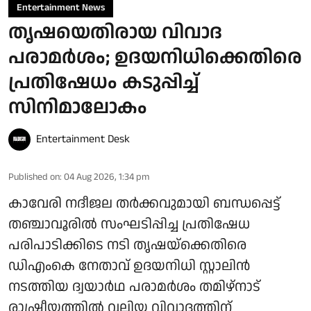
Entertainment News
തൃഷയെതിരായ വിവാദ
പരാമർശം; ഉദയനിധിക്കെതിരെ
പ്രതിഷേധം കടുപ്പിച്ച്
സിനിമാലോകം
Entertainment Desk
Published on
:
04 Aug 2026, 1:34 pm
കാവേരി നദീജല തർക്കവുമായി ബന്ധപ്പെട്ട്
തഞ്ചാവൂരിൽ സംഘടിപ്പിച്ച പ്രതിഷേധ
പരിപാടിക്കിടെ നടി തൃഷയ്‌ക്കെതിരെ
ഡിഎംകെ നേതാവ് ഉദയനിധി സ്റ്റാലിൻ
നടത്തിയ ദ്വയാർഥ പരാമർശം തമിഴ്‌നാട്
രാഷ്ട്രീയത്തിൽ വലിയ വിവാദത്തിന്