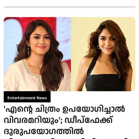
Entertainment News
'എന്റെ ചിത്രം ഉപയോഗിച്ചാൽ
വിവരമറിയും'; ഡീപ്‌ഫേക്ക്
ദുരുപയോഗത്തിൽ