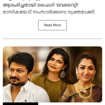
ആരംഭിച്ചതായി ഫൈഗി 'വെറൈറ്റി'
മാസികയോട് സംസാരിക്കവെ വ്യക്തമാക്കി.
Read More