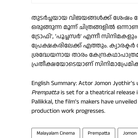
തുടർച്ചയായ വിജയങ്ങൾക്ക് ശേഷ
ഒരുങ്ങുന്ന മൂന്ന് ചിത്രങ്ങളിൽ ഒന്നാണ
ട്രോഫി', 'പൂച്ചസർ' എന്നീ സിനിമക
പ്രേക്ഷകരിലേക്ക് എത്തും. ക്യാര
ശ്രദ്ധേയനായ താരം കേന്ദ്രകഥാപാത
പ്രതീക്ഷയോടെയാണ് സിനിമാപ്രേമികൾ
English Summary: Actor Jomon Jyothir's
Prempatta
is set for a theatrical releas
Pallikkal, the film's makers have unvei
production work progresses.
Malayalam Cinema
Prempatta
Jomon 