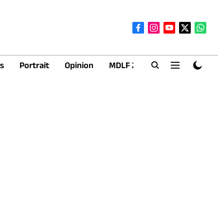
s
Portrait
Opinion
MDLF 2026