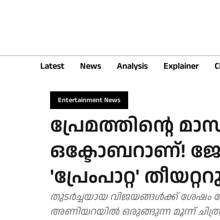
Latest
News
Analysis
Explainer
C
Entertainment News
പ്രേമത്തിൻ്റെ മ
ഒക്ടോബറാണ്! ജോ
'പ്രേംപാറ്റ' തീയറ്
തുടർച്ചയായ വിജയങ്ങൾക്ക് ശേഷം 
അണിയറയിൽ ഒരുങ്ങുന്ന മൂന്ന് ചിത്