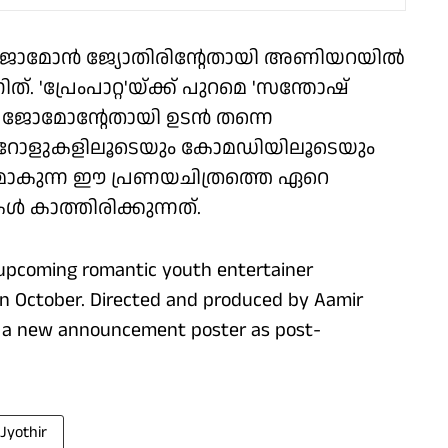
ം ജോമോൻ ജ്യോതിരിന്റേതായി അണിയറയിൽ
ിത്. 'പ്രേംപാറ്റ'യ്ക്ക് പുറമെ 'സന്തോഷ്
ളും ജോമോന്റേതായി ഉടൻ തന്നെ
ക്ടർ റോളുകളിലൂടെയും കോമഡിയിലൂടെയും
്രമാകുന്ന ഈ പ്രണയചിത്രത്തെ ഏറെ
 കാത്തിരിക്കുന്നത്.
 upcoming romantic youth entertainer
e in October. Directed and produced by Aamir
led a new announcement poster as post-
Jyothir