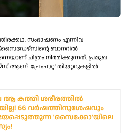
ഥ, തിരക്കഥ, സംഭാഷണം എന്നിവ
ഔട്ട്‌സൈഡേഴ്‌സിന്റെ ബാനറിൽ
ാണ് ചിത്രം നിർമിക്കുന്നത്. പ്രമുഖ
് ആണ് 'പ്രേംപാറ്റ' തിയറ്ററുകളിൽ
 ആ കത്തി ശരീരത്തില്‍
ടേയില്ല! 66 വര്‍ഷത്തിനുശേഷവും
ഭയപ്പെടുത്തുന്ന 'സൈക്കോ'യിലെ
യം!