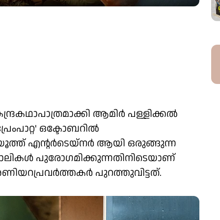
്രകഥാപാത്രമാക്കി ആമിർ പള്ളിക്കൽ
്രേംപാറ്റ' ഒക്ടോബറിൽ
് യൂത്ത് എന്റർടെയ്നർ ആയി ഒരുങ്ങുന്ന
ൻ ജോലികൾ പുരോഗമിക്കുന്നതിനിടെയാണ്
ിയറപ്രവർത്തകർ പുറത്തുവിട്ടത്.