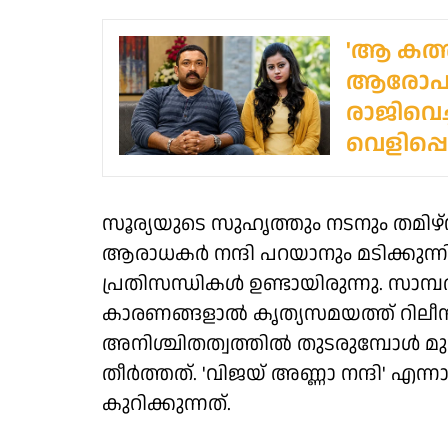
'ആ കത്ത
ആരോപണ
രാജിവെച്
വെളിപ്പ
സൂര്യയുടെ സുഹൃത്തും നടനും തമിഴ്‌നാ
ആരാധകർ നന്ദി പറയാനും മടിക്കുന്നില്ല
പ്രതിസന്ധികൾ ഉണ്ടായിരുന്നു. സാമ
കാരണങ്ങളാൽ കൃത്യസമയത്ത് റിലീസ് ച
അനിശ്ചിതത്വത്തിൽ തുടരുമ്പോൾ മുഖ്യ
തീർത്തത്. 'വിജയ് അണ്ണാ നന്ദി' എ
കുറിക്കുന്നത്.