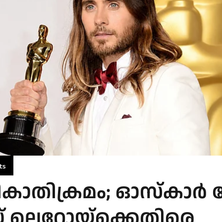
ts
കാതിക്രമം; ഓസ്കാർ 
 ലെറ്റോയ്‌ക്കെതിരെ