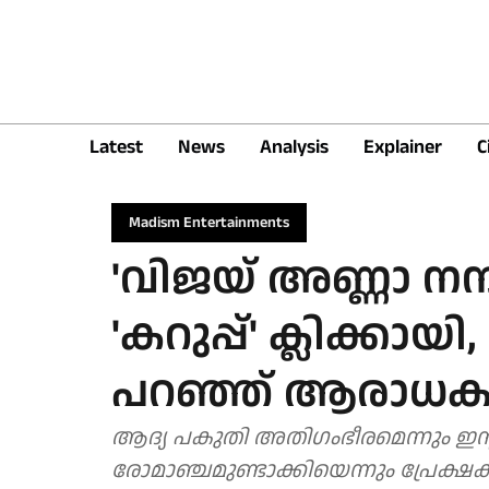
Latest
News
Analysis
Explainer
C
Madism Entertainments
'വിജയ് അണ്ണാ നന്
'കറുപ്പ്' ക്ലിക്കായി,
പറഞ്ഞ് ആരാധ
ആദ്യ പകുതി അതിഗംഭീരമെന്നും ഇന
രോമാഞ്ചമുണ്ടാക്കിയെന്നും പ്രേക്ഷ