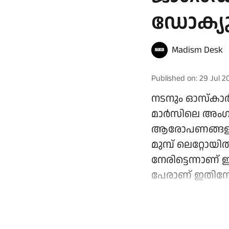
ഡോക്യു
Madism Desk
Published on
:
29 Jul 2
നടനും ഓസ്കാർ 
മാർസിലെ അംഗവ
ആരോപണങ്ങളുമായ
മുമ്പ് ലെറ്റോയ
നേരിട്ടെന്നാണ്
പേരാണ് ഇതിനോട