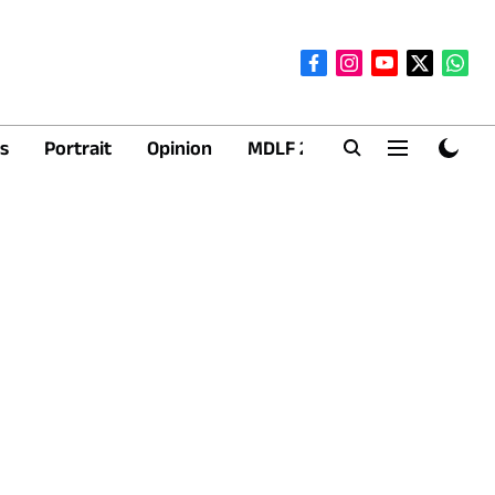
s
Portrait
Opinion
MDLF 2026