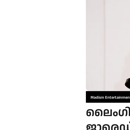
Madism Entertainmen
ലൈംഗി
ജാരെഡ്