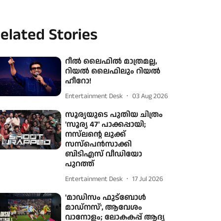
elated Stories
റീൽ ലൈഫിൽ മാത്രമല്ല,
റിയൽ ലൈഫിലും റിയൽ
ഹീറോ!
Entertainment Desk
03 Aug 2026
സൂര്യയുടെ പുതിയ ചിത്രം
'സൂര്യ 47' പാക്കപ്പായി;
നസ്‌ലന്റെ ലുക്ക്
സസ്പെൻസാക്കി
ബിടിഎസ് വീഡിയോ
പുറത്ത്
Entertainment Desk
17 Jul 2026
'മാഡിസം ഫുട്‌ബോള്‍
മാഡ്നസ്', ആവേശം
വാനോളം; ലോകകപ്പ് ആദ്യ