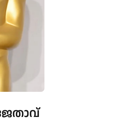
ജേതാവ്