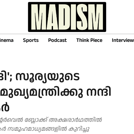
inema
Sports
Podcast
Think Piece
Interview
ദി'; സൂര്യയുടെ
 മുഖ്യമന്ത്രിക്കു നന്ദി
കർ
്റർവെൽ ബ്ലോക്ക് അക്ഷരാർഥത്തിൽ
കർ സമൂഹമാധ്യമങ്ങളിൽ കുറിച്ചു