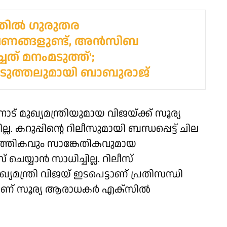
ില്‍ ഗുരുതര
ങ്ങളുണ്ട്, അൻസിബ
ചത് മനംമടുത്ത്';
െടുത്തലുമായി ബാബുരാജ്
ട് മുഖ്യമന്ത്രിയുമായ വിജയ്ക്ക് സൂര്യ
. കറുപ്പിന്റെ റിലീസുമായി ബന്ധപ്പെട്ട് ചില
്പത്തികവും സാങ്കേതികവുമായ
െയ്യാൻ സാധിച്ചില്ല. റിലീസ്
മന്ത്രി വിജയ് ഇടപെട്ടാണ് പ്രതിസന്ധി
ന്നാണ് സൂര്യ ആരാധകർ എക്‌സിൽ