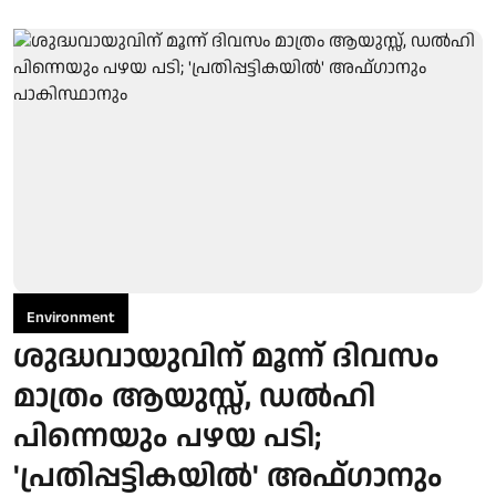
Environment
ശുദ്ധവായുവിന് മൂന്ന് ദിവസം
മാത്രം ആയുസ്സ്, ഡൽഹി
പിന്നെയും പഴയ പടി;
'പ്രതിപ്പട്ടികയിൽ' അഫ്ഗാനും