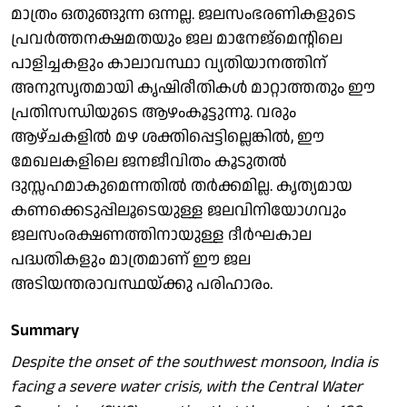
മാത്രം ഒതുങ്ങുന്ന ഒന്നല്ല. ജലസംഭരണികളുടെ
പ്രവര്‍ത്തനക്ഷമതയും ജല മാനേജ്‌മെന്റിലെ
പാളിച്ചകളും കാലാവസ്ഥാ വ്യതിയാനത്തിന്
അനുസൃതമായി കൃഷിരീതികള്‍ മാറ്റാത്തതും ഈ
പ്രതിസന്ധിയുടെ ആഴംകൂട്ടുന്നു. വരും
ആഴ്ചകളില്‍ മഴ ശക്തിപ്പെട്ടില്ലെങ്കില്‍, ഈ
മേഖലകളിലെ ജനജീവിതം കൂടുതല്‍
ദുസ്സഹമാകുമെന്നതില്‍ തര്‍ക്കമില്ല. കൃത്യമായ
കണക്കെടുപ്പിലൂടെയുള്ള ജലവിനിയോഗവും
ജലസംരക്ഷണത്തിനായുള്ള ദീര്‍ഘകാല
പദ്ധതികളും മാത്രമാണ് ഈ ജല
അടിയന്തരാവസ്ഥയ്ക്കു പരിഹാരം.
Summary
Despite the onset of the southwest monsoon, India is
facing a severe water crisis, with the Central Water