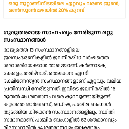
ഒരു നൂറ്റാണ്ടിനിടയിലെ ഏറ്റവും വരണ്ട ജൂണ്‍;
മണ്‍സൂണ്‍ മഴയില്‍ 28% കുറവ്
ഗുരുതരമായ സാഹചര്യം നേരിടുന്ന മറ്റു
സംസ്ഥാനങ്ങള്‍
രാജ്യത്തെ 13 സംസ്ഥാനങ്ങളിലെ
ജലസംഭരണികളില്‍ ജലനിരപ്പ് 10 വര്‍ഷത്തെ
ശരാശരിയേക്കാള്‍ താഴെയാണ്. കര്‍ണാടക,
കേരളം, തമിഴ്‌നാട്, തെലങ്കാന എന്നീ
ദക്ഷിണേന്ത്യന്‍ സംസ്ഥാനങ്ങളാണ് ഏറ്റവും വലിയ
പ്രതിസന്ധി നേരിടുന്നത്. ഇവിടെ ജലനിരപ്പില്‍ 16
മുതല്‍ 46 ശതമാനം വരെ കുറവുണ്ടായിട്ടുണ്ട്.
കൂടാതെ ജാര്‍ഖണ്ഡ്, ഒഡിഷ, പശ്ചിമ ബംഗാള്‍
തുടങ്ങിയ കിഴക്കന്‍ സംസ്ഥാനങ്ങളിലും സ്ഥിതി
സമാനമാണ്. പശ്ചിമ ബംഗാളില്‍ 62 ശതമാനവും
മിസോറാമില്‍ 54 ശതമാനവും ജലക്ഷാമം