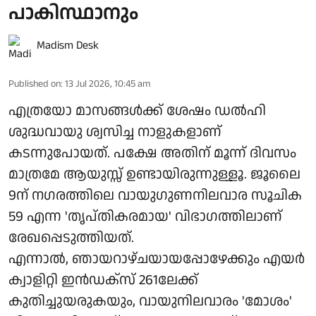
പാകിസ്ഥാനും
Madism Desk
Published on
:
13 Jul 2026, 10:45 am
എത്രയോ മാസങ്ങൾക്ക് ശേഷം ഡൽഹി
ശുദ്ധവായു ശ്വസിച്ച നാളുകളാണ്
കടന്നുപോയത്. പക്ഷേ അതിന് മൂന്ന് ദിവസം
മാത്രമേ ആയുസ്സ് ഉണ്ടായിരുന്നുള്ളൂ. ജൂലൈ
9ന് നഗരത്തിലെ വായുഗുണനിലവാര സൂചിക
59 എന്ന 'തൃപ്തികരമായ' വിഭാഗത്തിലാണ്
രേഖപ്പെടുത്തിയത്.
എന്നാൽ, ഞായറാഴ്ചയായപ്പോഴേക്കും എയർ
ക്വാളിറ്റി ഇൻഡക്സ് 261ലേക്ക്
കുതിച്ചുയരുകയും, വായുനിലവാരം 'മോശം'