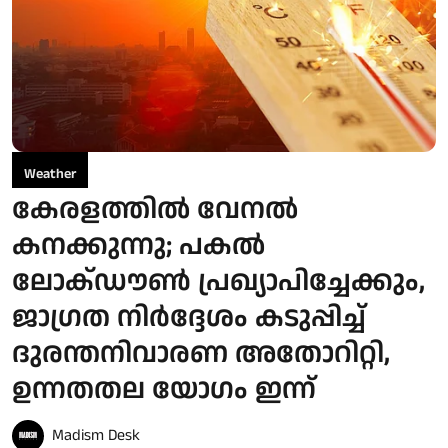
Weather
കേരളത്തിൽ വേനല്‍
കനക്കുന്നു; പകൽ
ലോക്ഡൗൺ പ്രഖ്യാപിച്ചേക്കും,
ജാഗ്രത നിർദ്ദേശം കടുപ്പിച്ച്
ദുരന്തനിവാരണ അതോറിറ്റി,
ഉന്നതതല യോഗം ഇന്ന്
Madism Desk