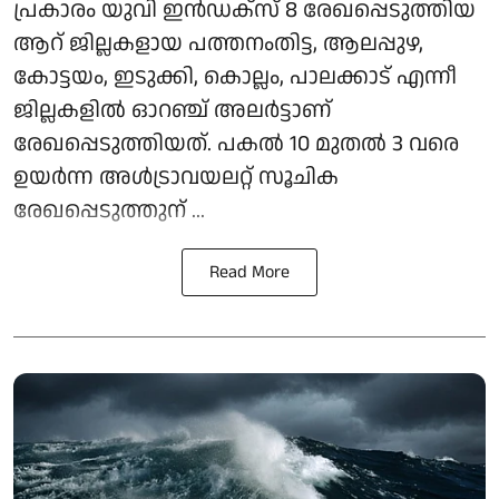
പ്രകാരം യുവി ഇൻഡക്സ് 8 രേഖപ്പെടുത്തിയ
ആറ് ജില്ലകളായ പത്തനംതിട്ട, ആലപ്പുഴ,
കോട്ടയം, ഇടുക്കി, കൊല്ലം, പാലക്കാട് എന്നീ
ജില്ലകളിൽ ഓറഞ്ച് അലർട്ടാണ്
രേഖപ്പെടുത്തിയത്. പകൽ 10 മുതൽ 3 വരെ
ഉയർന്ന അൾട്രാവയലറ്റ് സൂചിക
രേഖപ്പെടുത്തുന് ...
Read More