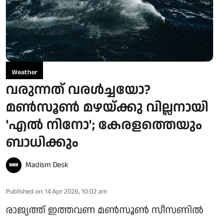
Weather
വരുന്നത് വരൾച്ചയോ?
മൺസൂൺ മഴയ്ക്കു വില്ലനായി
'എൽ നിനോ'; കേരളത്തെയും
ബാധിക്കും
Madism Desk
Published on
:
14 Apr 2026, 10:02 am
രാജ്യത്ത് ഇത്തവണ മൺസൂൺ സീസണിൽ