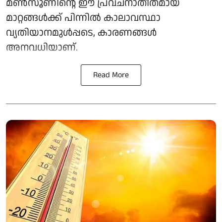
മൺസൂണിന്റെ ഈ പ്രവചനാതീതമായ
മാറ്റങ്ങൾക്ക് പിന്നിൽ കാലാവസ്ഥാ
വ്യതിയാനമുൾപ്പടെ, കാരണങ്ങൾ
അനവധിയാണ്.
Read More