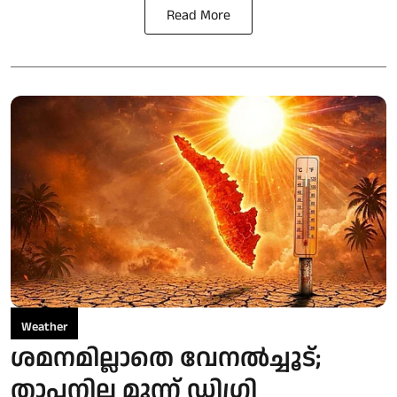
Read More
Weather
ശമനമില്ലാതെ വേനൽച്ചൂട്;
താപനില മൂന്ന് ഡിഗ്രി