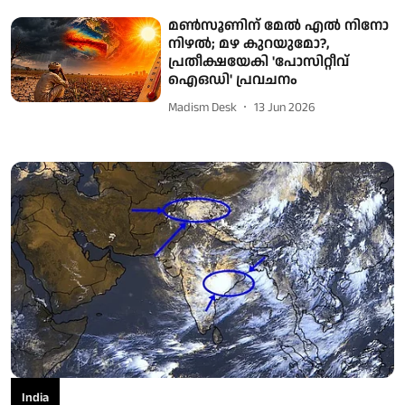
മണ്‍സൂണിന് മേല്‍ എല്‍ നിനോ
നിഴല്‍; മഴ കുറയുമോ?,
പ്രതീക്ഷയേകി 'പോസിറ്റീവ്
ഐഒഡി' പ്രവചനം
Madism Desk
13 Jun 2026
India