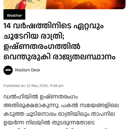
Weather
14 വർഷത്തിനിടെ ഏറ്റവും
ചൂടേറിയ രാത്രി;
ഉഷ്ണതരംഗത്തിൽ
വെന്തുരുകി രാജ്യതലസ്ഥാനം
Madism Desk
Published on
:
22 May 2026, 11:44 am
ഡൽഹിയിൽ ഉഷ്ണതരംഗം
അതിരൂക്ഷമാകുന്നു. പകൽ സമയങ്ങളിലെ
കടുത്ത ചൂടിനൊപ്പം രാത്രിയിലും താപനില
ഉയർന്ന നിലയിൽ തുടരുന്നതോടെ