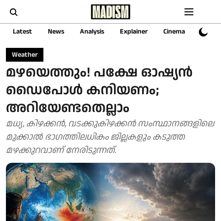
Latest
News
Analysis
Explainer
Cinema
Sports
Weather
മഴയെത്തും! പക്ഷേ ഓഷ്യന്‍
ഡൈപോള്‍ കനിയണം;
അറിയേണ്ടതെല്ലാം
മധ്യ, കിഴക്കന്‍, വടക്കുകിഴക്കന്‍ സംസ്ഥാനങ്ങളിലെ
മുക്കാല്‍ ഭാഗത്തിലധികം ജില്ലകളും കടുത്ത
മഴക്കുറവാണ് നേരിടുന്നത്.