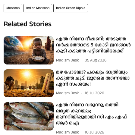
Monsoon
Indian Monsoon
Indian Ocean Dipole
Related Stories
എൽ നിനോ ഭീഷണി; അടുത്ത
വർഷത്തോടെ 5 കോടി ജനങ്ങൾ
കൂടി കടുത്ത പട്ടിണിയിലേക്ക്
Madism Desk
05 Aug 2026
മഴ പോയോ? പകലും രാത്രിയും
കടുത്ത ചൂട്, ജൂലൈ തന്നെയോ
എന്ന് സംശയം!
Madism Desk
16 Jul 2026
എല്‍ നിനോ വരുന്നു, മത്തി
ലഭ്യത കുറയും;
മുന്നറിയിപ്പുമായി സി എം എഫ്
ആര്‍ ഐ
Madism Desk
10 Jul 2026