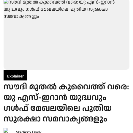
Explainer
സൗദി മുതല്‍ കുവൈത്ത് വരെ:
യു എസ്-ഇറാന്‍ യുദ്ധവും
ഗള്‍ഫ് മേഖലയിലെ പുതിയ
സുരക്ഷാ സമവാക്യങ്ങളും
Madism Desk