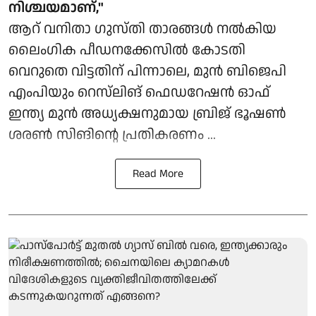
നിശ്ചയമാണ്,"
ആറ് വനിതാ ഗുസ്തി താരങ്ങൾ നൽകിയ
ലൈംഗിക പീഡനക്കേസിൽ കോടതി
വെറുതെ വിട്ടതിന് പിന്നാലെ, മുൻ ബിജെപി
എംപിയും റെസ്‌ലിങ് ഫെഡറേഷൻ ഓഫ്
ഇന്ത്യ മുൻ അധ്യക്ഷനുമായ ബ്രിജ് ഭൂഷൺ
ശരൺ സിങിന്റെ പ്രതികരണം ...
Read More