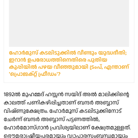
ഹോര്‍മുസ് കടലിടുക്കില്‍ വീണ്ടും യുദ്ധഭീതി;
ഇറാൻ ഉപരോധത്തിനെതിരെ പുതിയ
കുപ്പിയിൽ പഴയ വീഞ്ഞുമായി ട്രംപ്, എന്താണ്
'പ്രൊജക്റ്റ് ഫ്രീഡം'?
1892ൽ മുഹമ്മദ് ഹസ്സൻ സയിദ് അൽ മാലിക്കിന്റെ
കാലത്ത് പണികഴിപ്പിച്ചതാണ് ബന്ദർ അബ്ബാസ്
വിഷ്ണുക്ഷേത്രം. ഹോർമൂസ് കടലിടുക്കിനോട്
ചേർന്ന് ബന്ദർ അബ്ബാസ് പട്ടണത്തിൽ,
ഹോർമോസ്ഗാൻ പ്രവിശ്യയിലാണ് ക്ഷേത്രമുള്ളത്.
ഭൌമരാഷ്ട്രീയപരമായും വ്യാപാരസംബന്ധമായും