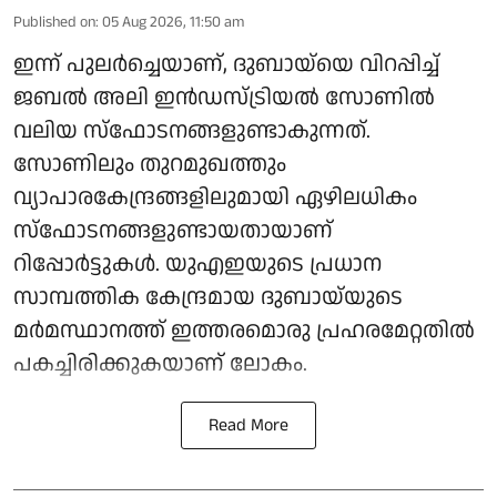
Published on
:
05 Aug 2026, 11:50 am
ഇന്ന് പുലർച്ചെയാണ്, ദുബായ്‌യെ വിറപ്പിച്ച്
ജബൽ അലി ഇൻഡസ്ട്രിയൽ സോണിൽ
വലിയ സ്ഫോടനങ്ങളുണ്ടാകുന്നത്.
സോണിലും തുറമുഖത്തും
വ്യാപാരകേന്ദ്രങ്ങളിലുമായി ഏഴിലധികം
സ്ഫോടനങ്ങളുണ്ടായതായാണ്
റിപ്പോർട്ടുകൾ. യുഎഇയുടെ പ്രധാന
സാമ്പത്തിക കേന്ദ്രമായ ദുബായ്‌യുടെ
മർമസ്ഥാനത്ത് ഇത്തരമൊരു പ്രഹരമേറ്റതിൽ
പകച്ചിരിക്കുകയാണ് ലോകം.
Read More