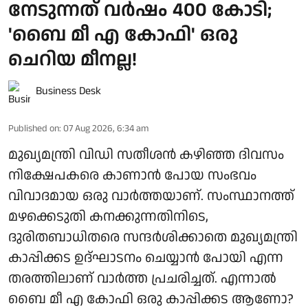
നേടുന്നത് വർഷം 400 കോടി;
'ബൈ മീ എ കോഫി' ഒരു
ചെറിയ മീനല്ല!
Business Desk
Published on
:
07 Aug 2026, 6:34 am
മുഖ്യമന്ത്രി വിഡി സതീശൻ കഴിഞ്ഞ ദിവസം
നിക്ഷേപകരെ കാണാൻ പോയ സംഭവം
വിവാദമായ ഒരു വാർത്തയാണ്. സംസ്ഥാനത്ത്
മഴക്കെടുതി കനക്കുന്നതിനിടെ,
ദുരിതബാധിതരെ സന്ദർശിക്കാതെ മുഖ്യമന്ത്രി
കാപ്പിക്കട ഉദ്ഘാടനം ചെയ്യാൻ പോയി എന്ന
തരത്തിലാണ് വാർത്ത പ്രചരിച്ചത്. എന്നാൽ
ബൈ മീ എ കോഫി ഒരു കാപ്പിക്കട ആണോ?