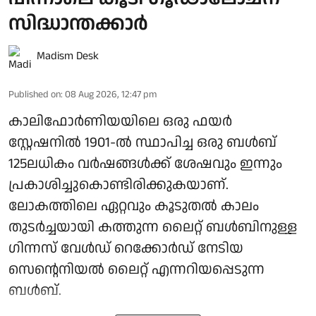
സിദ്ധാന്തക്കാർ
Madism Desk
Published on
:
08 Aug 2026, 12:47 pm
കാലിഫോർണിയയിലെ ഒരു ഫയർ
സ്റ്റേഷനിൽ 1901-ൽ സ്ഥാപിച്ച ഒരു ബൾബ്
125ലധികം വർഷങ്ങൾക്ക് ശേഷവും ഇന്നും
പ്രകാശിച്ചുകൊണ്ടിരിക്കുകയാണ്.
ലോകത്തിലെ ഏറ്റവും കൂടുതൽ കാലം
തുടർച്ചയായി കത്തുന്ന ലൈറ്റ് ബൾബിനുള്ള
ഗിന്നസ് വേൾഡ് റെക്കോർഡ് നേടിയ
സെന്റെനിയൽ ലൈറ്റ് എന്നറിയപ്പെടുന്ന
ബൾബ്.