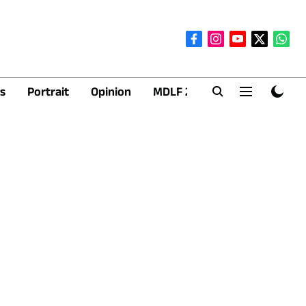
s
Portrait
Opinion
MDLF 2026