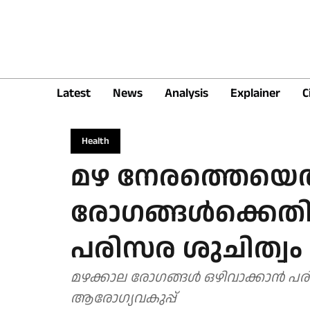
Latest
News
Analysis
Explainer
C
Health
മഴ നേരത്തെയെത്
രോഗങ്ങൾക്കെതി
പരിസര ശുചിത്വം 
മഴക്കാല രോഗങ്ങൾ ഒഴിവാക്കാൻ പരി
ആരോഗ്യവകുപ്പ്