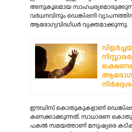
അനുകൂലമായ സാഹചര്യമൊരുക്കുന
വർധനവിനും ഡെങ്കിപ്പനി വ്യാപനത്ത
ആരോഗ്യവിദഗ്ധർ വ്യക്തമാക്കുന്നു.
വിളർച്ചയ
നിസ്സാരമ
ലക്ഷണങ
ആരോഗ്യവ
നിർദ്ദേശ
ഈഡിസ് കൊതുകുകളാണ് ഡെങ്കിപ്പന
കണക്കാക്കുന്നത്. സാധാരണ കൊതുക
പകൽ സമയത്താണ് മനുഷ്യരെ കടിക്കു