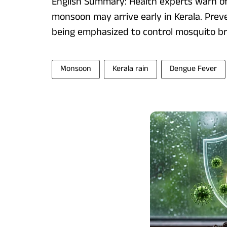
English Summary: Health experts warn of 
monsoon may arrive early in Kerala. Pre
being emphasized to control mosquito br
Monsoon
Kerala rain
Dengue Fever