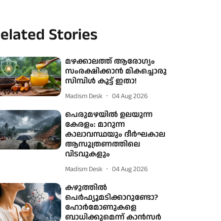
elated Stories
മഴക്കാലത്ത് ആരോഗ്യം
സംരക്ഷിക്കാൻ മികച്ചൊരു
സിമ്പിൾ കൂട്ട് ഇതാ!
Madism Desk
04 Aug 2026
പെരുമഴയിൽ ഉലയുന്ന
കേരളം: മാറുന്ന
കാലാവസ്ഥയും ദീർഘകാല
ആസൂത്രണത്തിലെ
വിടവുകളും
Madism Desk
04 Aug 2026
കഴുത്തിൽ
പെർഫ്യൂമടിക്കാറുണ്ടോ?
ഹോർമോണുകളെ
ബാധിക്കുമെന്ന് കാൻസർ