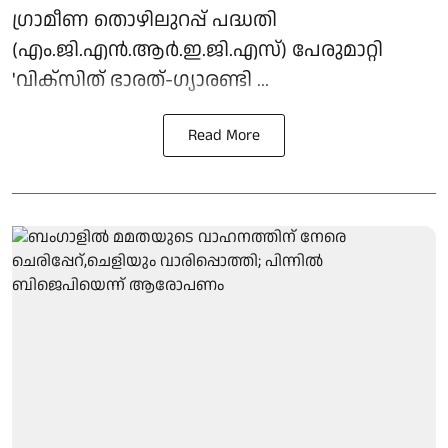
ഗ്രാമീണ തൊഴിലുറപ്പ് പദ്ധതി
(എം.ജി.എന്‍.ആര്‍.ഇ.ജി.എസ്) പേരുമാറ്റി
'വിക്‌സിത് ഭാരത്-ഗ്യാരണ്ടി ...
Read More