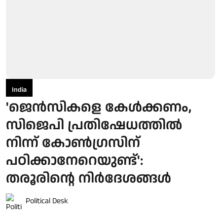
India
'ജെൻസികളെ കേൾക്കണം,
സിജെപി പ്രതിഷേധത്തിൽ
നിന്ന് കോൺഗ്രസിന്
പഠിക്കാനേറെയുണ്ട്':
തരൂരിന്റെ നിർദേശങ്ങൾ
Political Desk