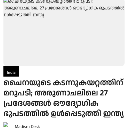
India
ചൈനയുടെ കടന്നുകയറ്റത്തിന്
മറുപടി; അരുണാചലിലെ 27
പ്രദേശങ്ങള്‍ ഔദ്യോഗിക
ഭൂപടത്തില്‍ ഉള്‍പ്പെടുത്തി ഇന്ത്യ
Madism Desk