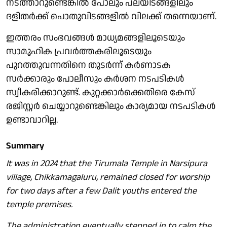
നടത്താറുണ്ടെങ്കിൽ പോലും പലയിടങ്ങളിലും
ദളിതർക്ക് പൊതുവിടങ്ങളിൽ വിലക്ക് തന്നെയാണ്.
ഇത്തരം സംഭവങ്ങൾ മാധ്യമങ്ങളിലൂടെയും
സാമൂഹിക പ്രവർത്തകരിലൂടെയും
പുറത്തുവന്നതിനെ തുടർന്ന് കർണാടക
സർക്കാരും പോലീസും കർശന നടപടികൾ
സ്വീകരിക്കാറുണ്ട്. കുറ്റക്കാർക്കെതിരെ കേസ്
രജിസ്റ്റർ ചെയ്യാറുണ്ടെങ്കിലും കാര്യമായ നടപടികൾ
ഉണ്ടാവാറില്ല.
Summary
It was in 2024 that the Tirumala Temple in Narsipura
village, Chikkamagaluru, remained closed for worship
for two days after a few Dalit youths entered the
temple premises.
The administration eventually stepped in to calm the