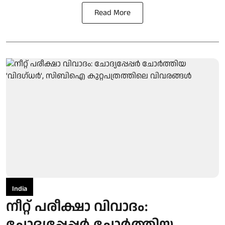
Read More
India
നീറ്റ് പരീക്ഷാ വിവാദം: