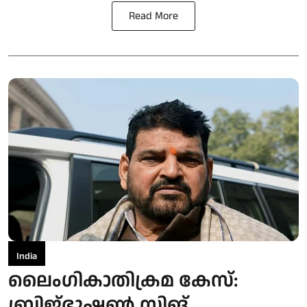
Read More
India
ലൈംഗികാതിക്രമ കേസ്:
ബ്രിജ്ഭൂഷണ്‍ സിങ്