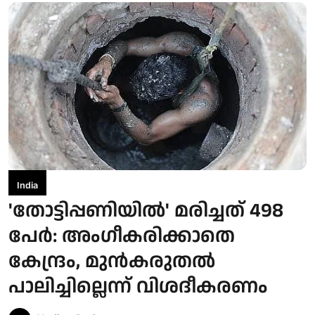
India
'തോട്ടിപ്പണിയിൽ' മരിച്ചത് 498
പേർ: അംഗീകരിക്കാതെ
കേന്ദ്രം, മുൻകരുതൽ
പാലിച്ചില്ലെന്ന് വിശദീകരണം