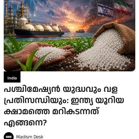
India
പശ്ചിമേഷ്യന്‍ യുദ്ധവും വള
പ്രതിസന്ധിയും: ഇന്ത്യ യൂറിയ
ക്ഷാമത്തെ മറികടന്നത്
എങ്ങനെ?
Madism Desk