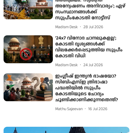
അതിക്രമം: 'സ്വതന്ത്ര
അന്വേഷണം അനിവാര്യം'; ഏഴ്
സംസ്ഥാനങ്ങൾക്ക്
സുപ്രീംകോടതി നോട്ടീസ്
Madism Desk
28 Jul 2026
'24x7 വിനോദ ചാനലുകളല്ല';
കോടതി ദൃശ്യങ്ങൾക്ക്
വിലക്കേർപ്പെടുത്തിയ സുപ്രീം
കോടതി വിധി
Madism Desk
24 Jul 2026
ഇംഗ്ലീഷ് ഇന്ത്യന്‍ ഭാഷയോ?
സിബിഎസ്ഇ ത്രിഭാഷാ
പദ്ധതിയില്‍ സുപ്രീം
കോടതിയുടെ ചോദ്യം
ചൂണ്ടിക്കാണിക്കുന്നതെന്ത്?
Mathu Sajeevan
16 Jul 2026