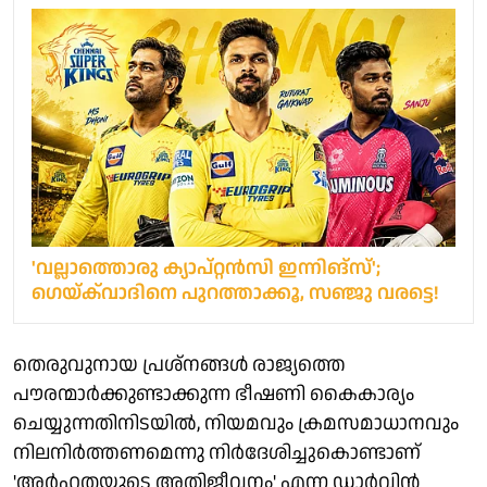
'വല്ലാത്തൊരു ക്യാപ്റ്റൻസി ഇന്നിങ്‌സ്';
ഗെയ്ക്‌വാദിനെ പുറത്താക്കൂ, സഞ്ജു വരട്ടെ!
തെരുവുനായ പ്രശ്‌നങ്ങള്‍ രാജ്യത്തെ
പൗരന്മാര്‍ക്കുണ്ടാക്കുന്ന ഭീഷണി കൈകാര്യം
ചെയ്യുന്നതിനിടയില്‍, നിയമവും ക്രമസമാധാനവും
നിലനിര്‍ത്തണമെന്നു നിര്‍ദേശിച്ചുകൊണ്ടാണ്
'അര്‍ഹതയുടെ അതിജീവനം' എന്ന ഡാര്‍വിന്‍