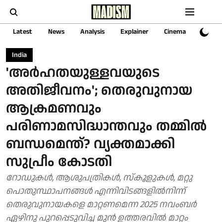
Latest
News
Analysis
Explainer
Cinema
Sports
India
'അര്‍ഹതയുള്ളവയുടെ
അതിജീവനം'; തെരുവുനായ
ആക്രമണവും
പരിണാമസിദ്ധാന്തവും തമ്മിൽ
ബന്ധമെന്ത്? വ്യക്തമാക്കി
സുപ്രീം കോടതി
റോഡുകള്‍, ആശുപത്രികള്‍, സ്‌കൂളുകള്‍, മറ്റു
പൊതുസ്ഥാപനങ്ങള്‍ എന്നിവിടങ്ങളില്‍നിന്ന്
തെരുവുനായകളെ മാറ്റണമെന്ന 2025 നവംബര്‍
ഏഴിനു പുറപ്പെടുവിച്ച മുന്‍ ഉത്തരവില്‍ മാറ്റം