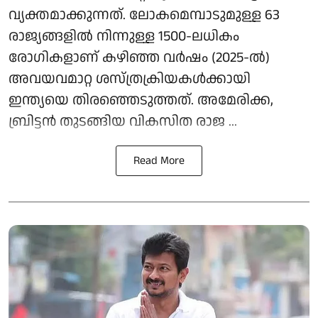
വ്യക്തമാക്കുന്നത്. ലോകമെമ്പാടുമുള്ള 63
രാജ്യങ്ങളിൽ നിന്നുള്ള 1500-ലധികം
രോഗികളാണ് കഴിഞ്ഞ വർഷം (2025-ൽ)
അവയവമാറ്റ ശസ്ത്രക്രിയകൾക്കായി
ഇന്ത്യയെ തിരഞ്ഞെടുത്തത്. അമേരിക്ക,
ബ്രിട്ടൻ തുടങ്ങിയ വികസിത രാജ ...
Read More