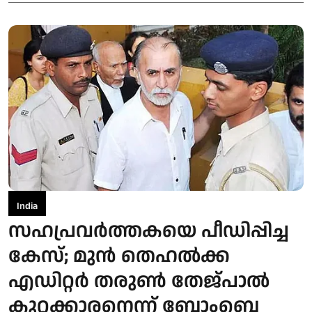
India
സഹപ്രവർത്തകയെ പീഡിപ്പിച്ച
കേസ്; മുൻ തെഹൽക്ക
എഡിറ്റർ തരുൺ തേജ്പാൽ
കുറ്റക്കാരനെന്ന് ബോംബെ