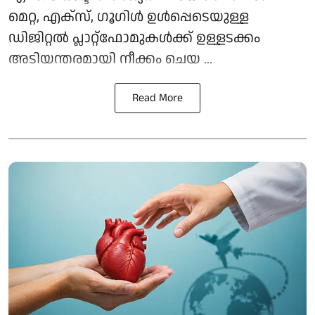
മെറ്റ, എക്സ്, ഗൂഗിൾ ഉൾപ്പെടെയുള്ള
ഡിജിറ്റൽ പ്ലാറ്റ്ഫോമുകൾക്ക് ഉള്ളടക്കം
അടിയന്തരമായി നീക്കം ചെയ ...
Read More