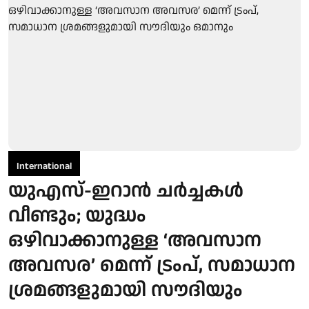
International
യുഎസ്-ഇറാൻ ചർച്ചകൾ
വീണ്ടും; യുദ്ധം
ഒഴിവാക്കാനുള്ള ‘അവസാന
അവസര’ മെന്ന് ട്രംപ്, സമാധാന
ശ്രമങ്ങളുമായി സൗദിയും