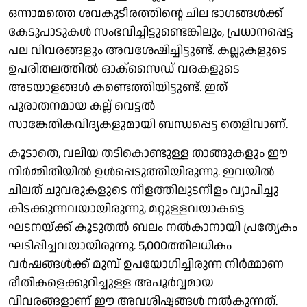
ഒന്നാമത്തെ ശവകുടീരത്തിന്റെ ചില ഭാഗങ്ങൾക്ക്
കേടുപാടുകൾ സംഭവിച്ചിട്ടുണ്ടെങ്കിലും, പ്രധാനപ്പെട്ട
പല വിവരങ്ങളും അവശേഷിച്ചിട്ടുണ്ട്. കല്ലുകളുടെ
ഉപരിതലത്തിൽ ഓക്സൈഡ് വരകളുടെ
അടയാളങ്ങൾ കണ്ടെത്തിയിട്ടുണ്ട്. ഇത്
പുരാതനമായ കല്ല് വെട്ടൽ
സാങ്കേതികവിദ്യകളുമായി ബന്ധപ്പെട്ട തെളിവാണ്.
കൂടാതെ, വലിയ തടികൊണ്ടുള്ള താങ്ങുകളും ഈ
നിർമ്മിതിയിൽ ഉൾപ്പെടുത്തിയിരുന്നു. ഇവയിൽ
ചിലത് ചുവരുകളുടെ നീളത്തിലുടനീളം വ്യാപിച്ചു
കിടക്കുന്നവയായിരുന്നു, മറ്റുള്ളവയാകട്ടെ
ഘടനയ്ക്ക് കൂടുതൽ ബലം നൽകാനായി പ്രത്യേകം
ഘടിപ്പിച്ചവയായിരുന്നു. 5,000ത്തിലധികം
വർഷങ്ങൾക്ക് മുമ്പ് ഉപയോഗിച്ചിരുന്ന നിർമ്മാണ
രീതികളെക്കുറിച്ചുള്ള അപൂർവ്വമായ
വിവരങ്ങളാണ് ഈ അവശിഷ്ടങ്ങൾ നൽകുന്നത്.