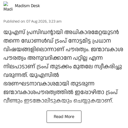
Madism Desk
Published on
:
07 Aug 2026, 3:23 am
യുഎസ് പ്രസിഡന്റായി അധികാരമേറ്റയുടൻ
തന്നെ ഡോണൾഡ് ട്രംപ് നോട്ടമിട്ട പ്രധാന
വിഷയങ്ങളിലൊന്നാണ് പൗരത്വം. ജന്മാവകാശ
പൗരത്വം അനുവദിക്കാനേ പറ്റില്ല എന്ന
നിലപാടാണ് ട്രംപ് തുടക്കം മുതലേ സ്വീകരിച്ചു
വരുന്നത്. യുഎസിൽ
ഭരണഘടനാവകാശമായി തുടരുന്ന
ജന്മാവകാശപൗരത്വത്തിൽ ഇപ്പോഴിതാ ട്രംപ്
വീണ്ടും ഇടങ്കോലിടുകയും ചെയ്യുകയാണ്.
Read More