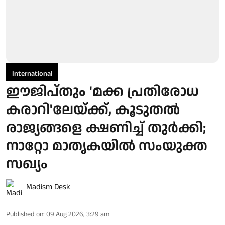
International
ഈജിപ്തും 'മക്ക പ്രതിരോധ
കരാറി'ലേയ്ക്ക്, കൂടുതല്‍
രാജ്യങ്ങളെ ക്ഷണിച്ച് തുര്‍ക്കി;
നാറ്റോ മാതൃകയില്‍ സംയുക്ത
സഖ്യം
Madism Desk
Published on
:
09 Aug 2026, 3:29 am