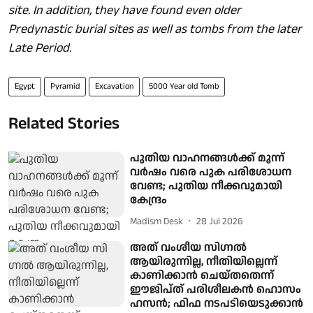
site. In addition, they have found even older
Predynastic burial sites as well as tombs from the later
Late Period.
Egypt
Pyramid
Excavation
5000 Year old Tomb
Related Stories
പുതിയ വാഹനങ്ങൾക്ക് മൂന്ന്
വർഷം വരെ പുക പരിശോധന
വേണ്ട; പുതിയ നീക്കവുമായി
കേന്ദ്രം
Madism Desk
28 Jul 2026
അത് വംശീയ സി​ഗ്നൽ
ആയിരുന്നില്ല, നീതിയില്ലെന്ന്
കാണിക്കാൻ ചെയ്തതെന്ന്
ഈജിപ്ത് പരിശീലകൻ ഹൊസം
ഹസൻ; ഫിഫ നടപടിയെടുക്കാൻ