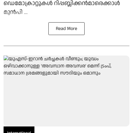
ഡെമോക്രാറ്റുകൾ റിപ്പബ്ലിക്കൻമാരെക്കാൾ
മുൻപി ...
Read More
International