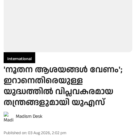
International
'നൂതന ആശയങ്ങൾ വേണം';
ഇറാനെതിരെയുള്ള
യുദ്ധത്തിൽ വിപ്ലവകരമായ
തന്ത്രങ്ങളുമായി യുഎസ്
Madism Desk
Published on
:
03 Aug 2026, 2:02 pm