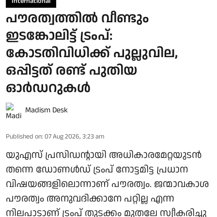
International
പൗരത്വത്തിൽ വീണ്ടും
ഇടങ്കോലിട്ട് ട്രംപ്:
കോടതിവിധിക്ക് പുല്ലുവില,
ഒപ്പിട്ടത് രണ്ട് പുതിയ
ഓർഡറുകൾ
Madism Desk
Published on
:
07 Aug 2026, 3:23 am
യുഎസ് പ്രസിഡന്റായി അധികാരമേറ്റയുടൻ
തന്നെ ഡോണൾഡ് ട്രംപ് നോട്ടമിട്ട പ്രധാന
വിഷയങ്ങളിലൊന്നാണ് പൗരത്വം. ജന്മാവകാശ
പൗരത്വം അനുവദിക്കാനേ പറ്റില്ല എന്ന
നിലപാടാണ് ട്രംപ് തുടക്കം മുതലേ സ്വീകരിച്ചു