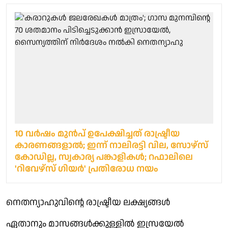
10 വർഷം മുൻപ് ഉപേക്ഷിച്ചത് രാഷ്ട്രീയ
കാരണങ്ങളാല്‍; ഇന്ന് നാലിരട്ടി വില, സോഴ്സ്
കോഡില്ല, സ്വകാര്യ പങ്കാളികൾ; റഫാലിലെ
'റിവേഴ്‌സ് ഗിയര്‍' പ്രതിരോധ നയം
നെതന്യാഹുവിന്റെ രാഷ്ട്രീയ ലക്ഷ്യങ്ങള്‍
ഏതാനും മാസങ്ങള്‍ക്കുള്ളില്‍ ഇസ്രയേല്‍