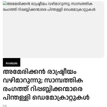
Analysis
അമേരിക്കൻ രാഷ്ട്രീയം
വഴിമാറുന്നു; സാമ്പത്തിക
രംഗത്ത് റിപ്പബ്ലിക്കന്മാരെ
പിന്തള്ളി ഡെമോക്രാറ്റുകൾ