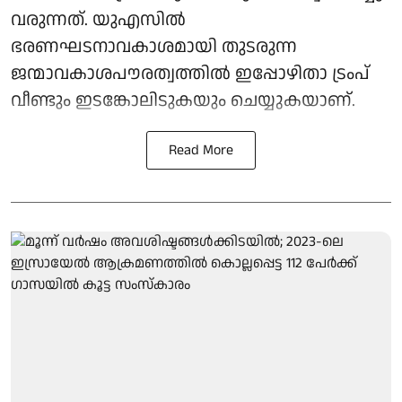
വരുന്നത്. യുഎസിൽ
ഭരണഘടനാവകാശമായി തുടരുന്ന
ജന്മാവകാശപൗരത്വത്തിൽ ഇപ്പോഴിതാ ട്രംപ്
വീണ്ടും ഇടങ്കോലിടുകയും ചെയ്യുകയാണ്.
Read More