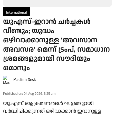
International
യുഎസ്-ഇറാൻ ചർച്ചകൾ
വീണ്ടും; യുദ്ധം
ഒഴിവാക്കാനുള്ള ‘അവസാന
അവസര’ മെന്ന് ട്രംപ്, സമാധാന
ശ്രമങ്ങളുമായി സൗദിയും
ഒമാനും
Madism Desk
Published on
:
04 Aug 2026, 3:25 am
യു.എസ് ആക്രമണങ്ങള്‍ ഘട്ടങ്ങളായി
വര്‍ദ്ധിപ്പിക്കുന്നത് ഒഴിവാക്കാന്‍ ഇറാനുള്ള