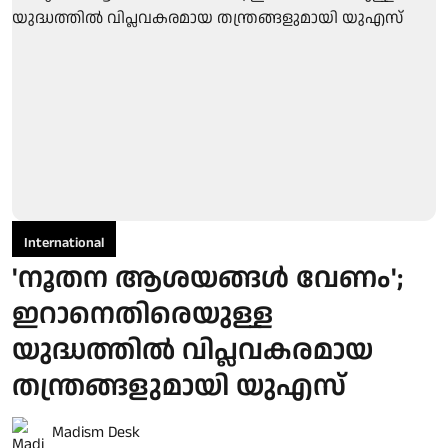
International
'നൂതന ആശയങ്ങൾ വേണം';
ഇറാനെതിരെയുള്ള
യുദ്ധത്തിൽ വിപ്ലവകരമായ
തന്ത്രങ്ങളുമായി യുഎസ്
Madism Desk