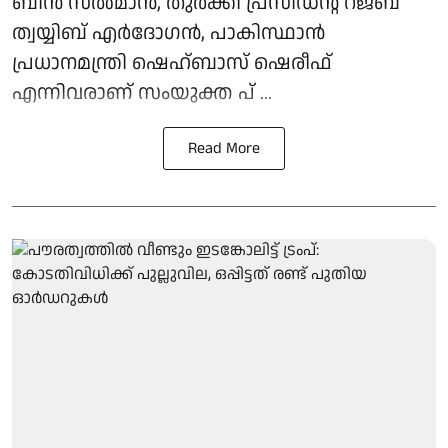
ബിന്‍ സല്‍മാന്‍, തുര്‍ക്കി പ്രസിഡന്റ് റജബ്
ത്വയ്യിബ് എര്‍ദോഗന്‍, പാകിസ്ഥാന്‍
പ്രധാനമന്ത്രി ഷെഹ്ബാസ് ഷെരീഫ്
എന്നിവരാണ് സംയുക്ത പ് ...
Read More