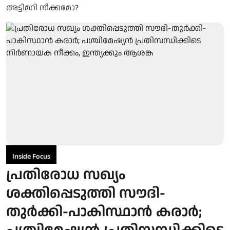
Inside Focus
പ്രതിരോധ സഖ്യം
ശക്തിപ്പെടുത്തി സൗദി-
തുര്‍ക്കി-പാകിസ്ഥാന്‍ കരാര്‍;