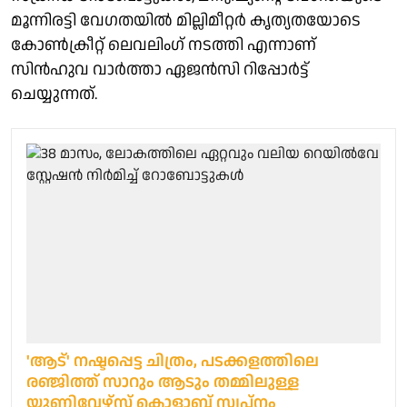
മൂന്നിരട്ടി വേഗതയിൽ മില്ലിമീറ്റർ കൃത്യതയോടെ
കോൺക്രീറ്റ് ലെവലിംഗ് നടത്തി എന്നാണ്
സിൻഹുവ വാർത്താ ഏജൻസി റിപ്പോർട്ട്
ചെയ്യുന്നത്.
'ആട്' നഷ്ടപ്പെട്ട ചിത്രം, പടക്കളത്തിലെ
രഞ്ജിത്ത് സാറും ആടും തമ്മിലുള്ള
യൂണിവേഴ്‌സ് കൊളാബ് സ്വപ്നം