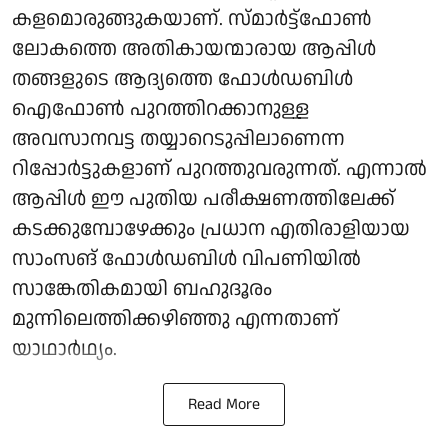
കളമൊരുങ്ങുകയാണ്. സ്മാർട്ട്‌ഫോൺ
ലോകത്തെ അതികായന്മാരായ ആപ്പിൾ
തങ്ങളുടെ ആദ്യത്തെ ഫോൾഡബിൾ
ഐഫോൺ പുറത്തിറക്കാനുള്ള
അവസാനവട്ട തയ്യാറെടുപ്പിലാണെന്ന
റിപ്പോർട്ടുകളാണ് പുറത്തുവരുന്നത്. എന്നാൽ
ആപ്പിൾ ഈ പുതിയ പരീക്ഷണത്തിലേക്ക്
കടക്കുമ്പോഴേക്കും പ്രധാന എതിരാളിയായ
സാംസങ് ഫോൾഡബിൾ വിപണിയിൽ
സാങ്കേതികമായി ബഹുദൂരം
മുന്നിലെത്തിക്കഴിഞ്ഞു എന്നതാണ്
യാഥാർഥ്യം.
Read More