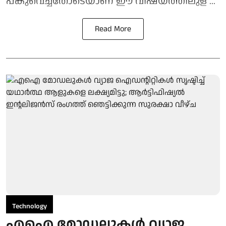
പങ്കുവെച്ചതോടെയാണ് ഈ വിഷയത്തിലുള ...
Read More
Technology
എഐ മോഡലുകൾ വ്യാജ