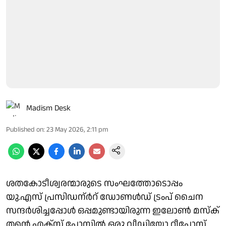
Madism Desk
Published on
:
23 May 2026, 2:11 pm
ശതകോടീശ്വരന്മാരുടെ സംഘത്തോടൊപ്പം
യു.എസ് പ്രസിഡന്ർറ് ഡോണൾഡ് ട്രംപ് ചൈന
സന്ദർശിച്ചപ്പോൾ ഒപ്പമുണ്ടായിരുന്ന ഇലോൺ മസ്ക്
തന്റെ എക്സ് പോസ്റ്റിൽ ഒരു വീഡിയോ റീപോസ്റ്റ്