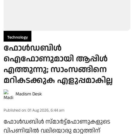
Technology
ഫോൾഡബിൾ
ഐഫോണുമായി ആപ്പിൾ
എത്തുന്നു; സാംസങ്ങിനെ
മറികടക്കുക എളുപ്പമാകില്ല
Madism Desk
Published on
:
01 Aug 2026, 6:44 am
ഫോൾഡബിൾ സ്മാർട്ട്ഫോണുകളുടെ
വിപണിയിൽ വലിയൊരു മാറ്റത്തിന്