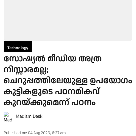
Technology
സോഷ്യല്‍ മീഡിയ അത്ര
നിസ്സാരമല്ല;
ചെറുപ്പത്തിലേയുള്ള ഉപയോഗം
കുട്ടികളുടെ പഠനമികവ്
കുറയ്ക്കുമെന്ന് പഠനം
Madism Desk
Published on
:
04 Aug 2026, 6:27 am