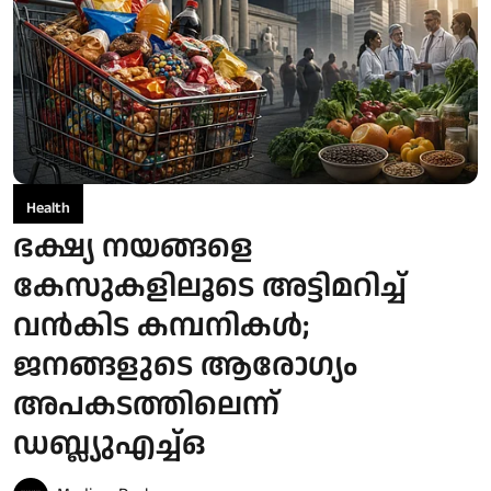
Health
ഭക്ഷ്യ നയങ്ങളെ
കേസുകളിലൂടെ അട്ടിമറിച്ച്
വൻകിട കമ്പനികൾ;
ജനങ്ങളുടെ ആരോഗ്യം
അപകടത്തിലെന്ന്
ഡബ്ല്യുഎച്ച്ഒ