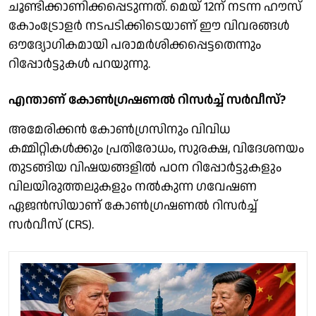
ചൂണ്ടിക്കാണിക്കപ്പെടുന്നത്. മെയ് 12ന് നടന്ന ഹൗസ്
കോംട്രോളർ നടപടിക്കിടെയാണ് ഈ വിവരങ്ങൾ
ഔദ്യോഗികമായി പരാമർശിക്കപ്പെട്ടതെന്നും
റിപ്പോർട്ടുകൾ പറയുന്നു.
എന്താണ് കോൺഗ്രഷണൽ റിസർച്ച് സർവീസ്?
അമേരിക്കൻ കോൺഗ്രസിനും വിവിധ
കമ്മിറ്റികൾക്കും പ്രതിരോധം, സുരക്ഷ, വിദേശനയം
തുടങ്ങിയ വിഷയങ്ങളിൽ പഠന റിപ്പോർട്ടുകളും
വിലയിരുത്തലുകളും നൽകുന്ന ഗവേഷണ
ഏജൻസിയാണ് കോൺഗ്രഷണൽ റിസർച്ച്
സർവീസ് (CRS).