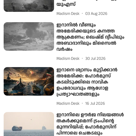
യുഎസ്
Madism Desk
03 Aug 2026
ഇറാനിൽ വീണ്ടും
അമേരിക്കയുടെ കനത്ത
ആക്രമണം; ഖെഷ്മ് ദ്വീപിലും
അബാദാനിലും മിസൈൽ
വർഷം
Madism Desk
30 Jul 2026
ഇറാനെ ശ്വാസം മുട്ടിക്കാൻ
അമേരിക്ക: ഹോർമുസ്
കടലിടുക്കിലെ നാവിക
ഉപരോധവും ആഗോള
പ്രത്യാഘാതങ്ങളും
Madism Desk
16 Jul 2026
ഇറാനിലെ ഊർജ നിലയങ്ങൾ
തകർക്കുമെന്ന് ട്രംപിന്റെ
മുന്നറിയിപ്പ്; ഹോർമുസിന്
പിന്നാലെ ചെങ്കടലും