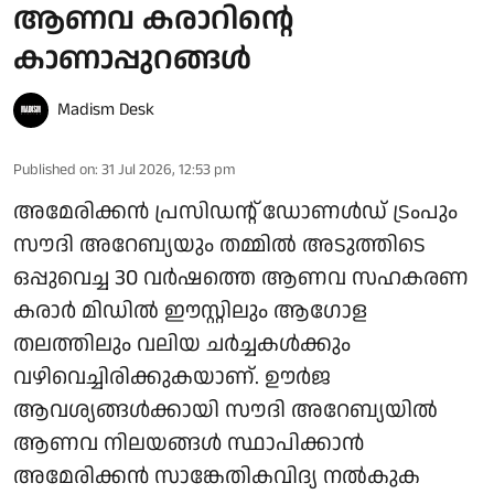
ആണവ കരാറിന്റെ
കാണാപ്പുറങ്ങൾ
Madism Desk
Published on
:
31 Jul 2026, 12:53 pm
അമേരിക്കൻ പ്രസിഡന്റ് ഡോണൾഡ് ട്രംപും
സൗദി അറേബ്യയും തമ്മിൽ അടുത്തിടെ
ഒപ്പുവെച്ച 30 വർഷത്തെ ആണവ സഹകരണ
കരാർ മിഡിൽ ഈസ്റ്റിലും ആഗോള
തലത്തിലും വലിയ ചർച്ചകൾക്കും
വഴിവെച്ചിരിക്കുകയാണ്. ഊർജ
ആവശ്യങ്ങൾക്കായി സൗദി അറേബ്യയിൽ
ആണവ നിലയങ്ങൾ സ്ഥാപിക്കാൻ
അമേരിക്കൻ സാങ്കേതികവിദ്യ നൽകുക