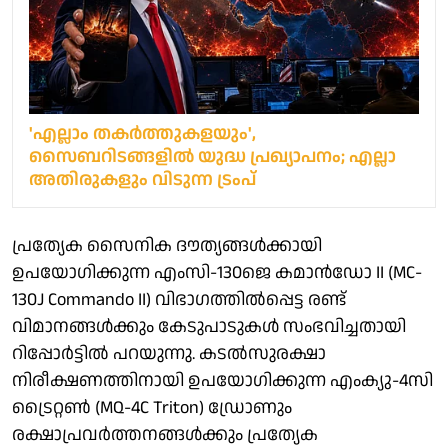
'എല്ലാം തകര്‍ത്തുകളയും',
സൈബറിടങ്ങളില്‍ യുദ്ധ പ്രഖ്യാപനം; എല്ലാ
അതിരുകളും വിടുന്ന ട്രംപ്
പ്രത്യേക സൈനിക ദൗത്യങ്ങൾക്കായി
ഉപയോഗിക്കുന്ന എംസി-130ജെ കമാൻഡോ II (MC-
130J Commando II) വിഭാഗത്തിൽപ്പെട്ട രണ്ട്
വിമാനങ്ങൾക്കും കേടുപാടുകൾ സംഭവിച്ചതായി
റിപ്പോർട്ടിൽ പറയുന്നു. കടൽസുരക്ഷാ
നിരീക്ഷണത്തിനായി ഉപയോഗിക്കുന്ന എംക്യു-4സി
ട്രൈറ്റൺ (MQ-4C Triton) ഡ്രോണും
രക്ഷാപ്രവർത്തനങ്ങൾക്കും പ്രത്യേക