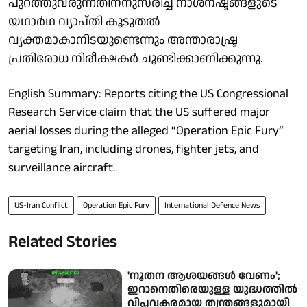
പുറത്തുവരുന്നതിനനുസരിച്ച് നാശനഷ്ടങ്ങളുടെ
യഥാർഥ വ്യാപ്തി കൂടുതൽ
വ്യക്തമാകാനിടയുണ്ടെന്നും അന്താരാഷ്ട്ര
പ്രതിരോധ നിരീക്ഷകർ ചൂണ്ടിക്കാണിക്കുന്നു.
English Summary: Reports citing the US Congressional
Research Service claim that the US suffered major
aerial losses during the alleged “Operation Epic Fury”
targeting Iran, including drones, fighter jets, and
surveillance aircraft.
US-Iran Conflict
Operation Epic Fury
International Defence News
Related Stories
'നൂതന ആശയങ്ങൾ വേണം';
ഇറാനെതിരെയുള്ള യുദ്ധത്തിൽ
വിപ്ലവകരമായ തന്ത്രങ്ങളുമായി