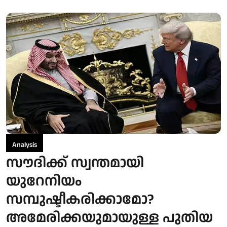
Analysis
സൗദിക്ക് സ്വന്തമായി
യുറേനിയം
സമ്പുഷ്ടീകരിക്കാമോ?
അമേരിക്കയുമായുള്ള പുതിയ