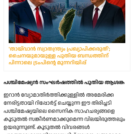
'തായ്‌വാന്‍ സ്വാതന്ത്ര്യം പ്രഖ്യാപിക്കരുത്';
ചൈനയുമായുള്ള പുതിയ ബന്ധത്തിന്
പിന്നാലെ ട്രംപിന്റെ മുന്നറിയിപ്പ്
പശ്ചിമേഷ്യൻ സംഘർഷത്തിൽ പുതിയ ആശങ്ക
ഇറാൻ വ്യോമാതിർത്തിക്കുള്ളിൽ അമേരിക്ക
നേരിട്ടതായി റിപ്പോർട്ട് ചെയ്യുന്ന ഈ തിരിച്ചടി
പശ്ചിമേഷ്യയിലെ സൈനിക സാഹചര്യങ്ങളെ
കൂടുതൽ സങ്കീർണമാക്കുമെന്ന വിലയിരുത്തലും
ഉയരുന്നുണ്ട്. കൂടുതൽ വിവരങ്ങൾ