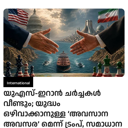
International
യുഎസ്-ഇറാൻ ചർച്ചകൾ
വീണ്ടും; യുദ്ധം
ഒഴിവാക്കാനുള്ള ‘അവസാന
അവസര’ മെന്ന് ട്രംപ്, സമാധാന