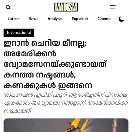
Latest
News
Analysis
Explainer
Cinema
Sports
International
ഇറാൻ ചെറിയ മീനല്ല;
അമേരിക്കൻ
വ്യോമസേനയ്ക്കുണ്ടായത്
കനത്ത നഷ്ടങ്ങൾ,
കണക്കുകൾ ഇങ്ങനെ
'ഓപ്പറേഷന്‍ എപിക് ഫ്യൂറി' ആരംഭിച്ചതിന് പിന്നാലെ
ഏകദേശം 42 വ്യോമയാനങ്ങളാണ് അമേരിക്കയ്ക്ക്
നഷ്ടമായത്