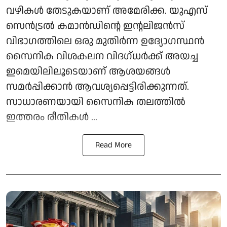
വഴികൾ തേടുകയാണ് അമേരിക്ക. യുഎസ്
സെൻട്രൽ കമാൻഡിന്റെ ഇന്റലിജൻസ്
വിഭാഗത്തിലെ ഒരു മുതിർന്ന ഉദ്യോഗസ്ഥൻ
സൈനിക വിശകലന വിദഗ്ധർക്ക് അയച്ച
ഇമെയിലിലൂടെയാണ് ആശയങ്ങൾ
സമർപ്പിക്കാൻ ആവശ്യപ്പെട്ടിരിക്കുന്നത്.
സാധാരണയായി സൈനിക തലത്തിൽ
ഇത്തരം രീതികൾ ...
Read More