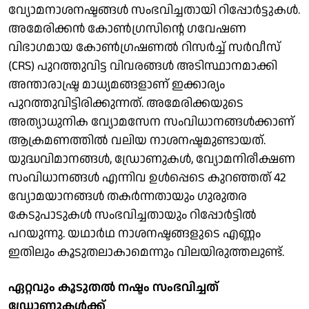
വ്യോമനാശനഷ്ടങ്ങൾ സംഭവിച്ചതായി റിപ്പോർട്ടുകൾ.
അമേരിക്കൻ കോൺഗ്രസിന്റെ ഗവേഷണ
വിഭാഗമായ കോൺഗ്രഷണൽ റിസർച്ച് സർവീസ്
(CRS) പുറത്തുവിട്ട വിവരങ്ങൾ അടിസ്ഥാനമാക്കി
അന്താരാഷ്ട്ര മാധ്യമങ്ങളാണ് ഇക്കാര്യം
പുറത്തുവിട്ടിരിക്കുന്നത്. അമേരിക്കയുടെ
അത്യാധുനിക വ്യോമസേന സംവിധാനങ്ങൾക്കാണ്
ആക്രമണത്തിൽ വലിയ നാശനഷ്ടമുണ്ടായത്.
യുദ്ധവിമാനങ്ങൾ, ഡ്രോണുകൾ, വ്യോമനിരീക്ഷണ
സംവിധാനങ്ങൾ എന്നിവ ഉൾപ്പെടെ കുറഞ്ഞത് 42
വ്യോമയാനങ്ങൾ തകർന്നതായും ഗുരുതര
കേടുപാടുകൾ സംഭവിച്ചതായും റിപ്പോർട്ടിൽ
പറയുന്നു. യഥാർഥ നാശനഷ്ടങ്ങളുടെ എണ്ണം
ഇതിലും കൂടുതലാകാമെന്നും വിലയിരുത്തലുണ്ട്.
ഏറ്റവും കൂടുതൽ നഷ്ടം സംഭവിച്ചത്
ഡ്രോണുകൾക്ക്