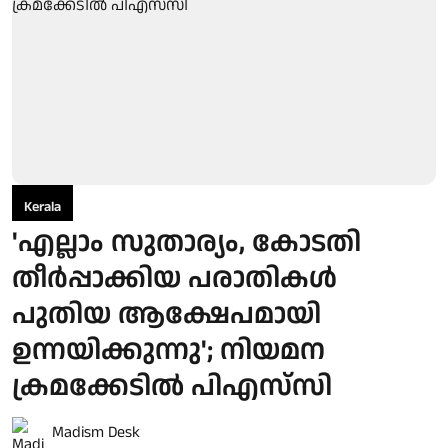
Kerala
'എല്ലാം സുതാര്യം, കോടതി
തീര്‍പ്പാക്കിയ പരാതികള്‍
പുതിയ ആക്ഷേപമായി
ഉന്നയിക്കുന്നു'; നിയമന
ക്രമക്കേടില്‍ പിഎസ്‌സി
Madism Desk