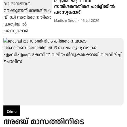
രാജശീലം'; വി ഡി
സതീശനെതിരെ പാർട്ടിയിൽ
പരസ്യപ്പോര്
Madism Desk
16 Jul 2026
Crime
അഞ്ച് മാസത്തിനിടെ