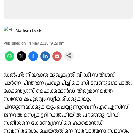
Madism Desk
Published on
:
14 May 2026, 9:29 am
ഡൽഹി: നിയുക്ത മുഖ്യമന്ത്രി വി.ഡി സതീശന്
പൂർണ പിന്തുണ പ്രഖ്യാപിച്ച് കെ.സി വേണു​ഗോപാൽ.
കോൺഗ്രസ് ഹൈക്കമാൻഡ് തീരുമാനത്തെ
സന്തോഷപൂർവ്വം സ്വീകരിക്കുകയും
പിന്തുണയ്ക്കുകയും ചെയ്യുന്നുവെന്ന് എഐസിസി
ജനറൽ സെക്രട്ടറി ഡൽ​ഹിയിൽ പറഞ്ഞു. വിഡി
സതീശനെ കോൺഗ്രസ് ഹൈക്കമാൻഡ്
നാമനിർദ്ദേശം ചെയ്തതിനെ സർവാത്മനാ സ്വാഗതം