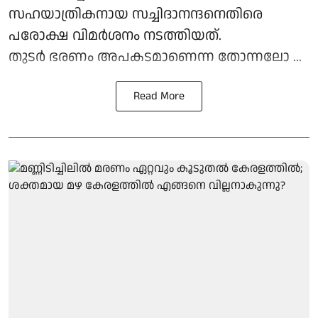
സഹയാത്രികനായ സച്ചിദാനന്ദനെതിരെ
പരോക്ഷ വിമര്‍ശനം നടത്തിയത്.
തുടര്‍ ഭരണം അപകടമാണെന്ന തോന്നലോ ...
Read More