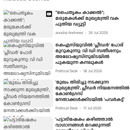
"പൈതൃകം കാക്കൽ";
മരുമകൾക്ക് മുഖ്യമന്ത്രി വക
പുതിയ ഡ്യൂട്ടി
anusha Andrews
26 Jul 2026
കെഎസ്‍യുവിൽ 'പ്ലീഡർ' പോര്
മുറുകുന്നു: വി ഡി സതീശനും
അലോഷ്യസിനുമിടയിൽ
പുകയുന്ന കനലുകൾ
Political Desk
18 Jul 2026
'മുഖം തിരിച്ചു നടക്കുന്ന
മുഖ്യമന്ത്രി', പ്ലീഡര്‍ നിയമനത്തില്‍
കോണ്‍ഗ്രസ്
നേതാക്കൾക്കിടയില്‍ 'പവര്‍കട്ട്'
Political Desk
17 Jul 2026
'പട്ടാഭിഷേകം കഴിഞ്ഞാൽ
വാഗ്ദാനങ്ങൾ മറക്കുന്നത്