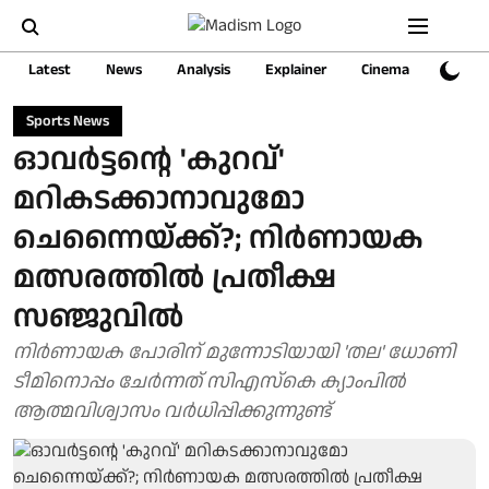
Latest
News
Analysis
Explainer
Cinema
Sports
Sports News
ഓവര്‍ട്ടന്റെ 'കുറവ്'
മറികടക്കാനാവുമോ
ചെന്നൈയ്ക്ക്?; നിര്‍ണായക
മത്സരത്തില്‍ പ്രതീക്ഷ
സഞ്ജുവില്‍
നിർണായക പോരിന് മുന്നോടിയായി 'തല' ധോണി
ടീമിനൊപ്പം ചേർന്നത് സിഎസ്കെ ക്യാംപില്‍
ആത്മവിശ്വാസം വർധിപ്പിക്കുന്നുണ്ട്