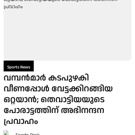
Sports News
വമ്പന്‍മാർ കടപുഴകി
വീണപ്പോള്‍ വേട്ടക്കിറങ്ങിയ
ഒറ്റയാന്‍; തെവാട്ടിയയുടെ
പോരാട്ടത്തിന് അഭിനന്ദന
പ്രവാഹം