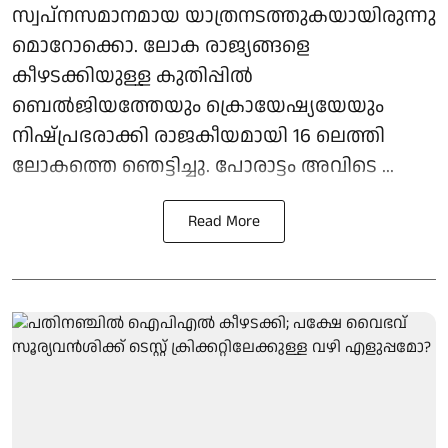
സ്വപ്നസമാനമായ യാത്രനടത്തുകയായിരുന്നു
മൊറോക്കൊ. ലോക രാജ്യങ്ങളെ
കീഴടക്കിയുള്ള കുതിപ്പിൽ
ബെൽജിയത്തേയും ക്രൊയേഷ്യയേയും
നിഷ്പ്രഭരാക്കി രാജകീയമായി ​16 ലെത്തി
ലോകത്തെ ഞെട്ടിച്ചു. പോരാട്ടം അവിടെ ...
Read More