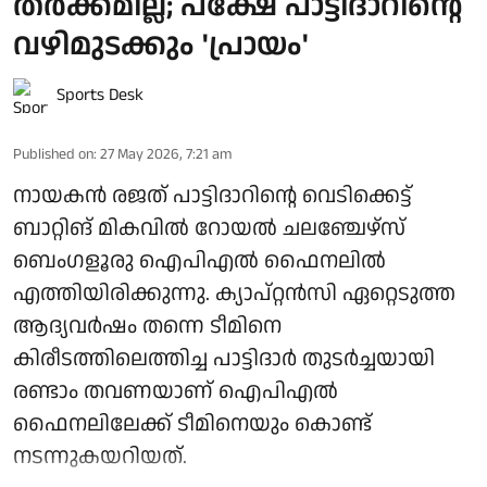
തർക്കമില്ല; പക്ഷേ പാട്ടിദാറിന്റെ
വഴിമുടക്കും 'പ്രായം'
Sports Desk
Published on
:
27 May 2026, 7:21 am
നായകൻ രജത് പാട്ടിദാറിന്റെ വെടിക്കെട്ട്
ബാറ്റിങ് മികവിൽ റോയൽ ചലഞ്ചേഴ്‌സ്
ബെംഗളൂരു ഐപിഎൽ ഫൈനലിൽ
എത്തിയിരിക്കുന്നു. ക്യാപ്റ്റൻസി ഏറ്റെടുത്ത
ആദ്യവർഷം തന്നെ ടീമിനെ
കിരീടത്തിലെത്തിച്ച പാട്ടിദാർ തുടർച്ചയായി
രണ്ടാം തവണയാണ് ഐപിഎൽ
ഫൈനലിലേക്ക് ടീമിനെയും കൊണ്ട്
നടന്നുകയറിയത്.