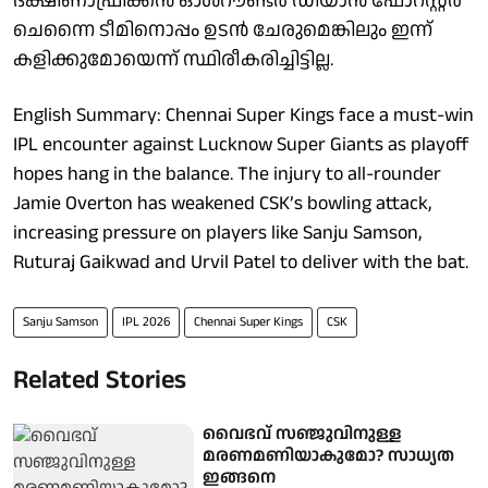
ദക്ഷിണാഫ്രിക്കന്‍ ഓള്‍റൗണ്ടര്‍ ഡിയാന്‍ ഫോറസ്റ്റര്‍
ചെന്നൈ ടീമിനൊപ്പം ഉടന്‍ ചേരുമെങ്കിലും ഇന്ന്
കളിക്കുമോയെന്ന് സ്ഥിരീകരിച്ചിട്ടില്ല.
English Summary: Chennai Super Kings face a must-win
IPL encounter against Lucknow Super Giants as playoff
hopes hang in the balance. The injury to all-rounder
Jamie Overton has weakened CSK’s bowling attack,
increasing pressure on players like Sanju Samson,
Ruturaj Gaikwad and Urvil Patel to deliver with the bat.
Sanju Samson
IPL 2026
Chennai Super Kings
CSK
Related Stories
വൈഭവ് സഞ്ജുവിനുള്ള
മരണമണിയാകുമോ? സാധ്യത
ഇങ്ങനെ