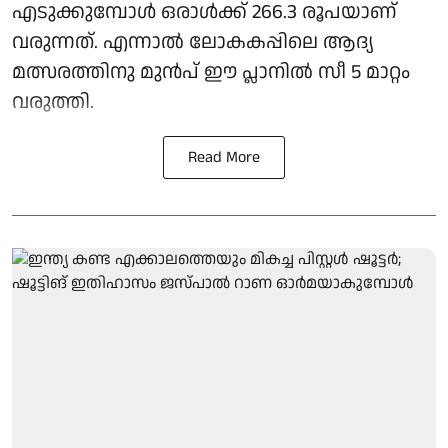
എടുക്കുമ്പോൾ ഒരാൾക്ക് 266.3 രൂപയാണ്
വരുന്നത്. എന്നാൽ ലോകകപ്പിലെ ആദ്യ
മത്സരത്തിനു മുൻപ് ഈ പ്ലാനിൽ സീ 5 മാറ്റം
വരുത്തി.
Read More