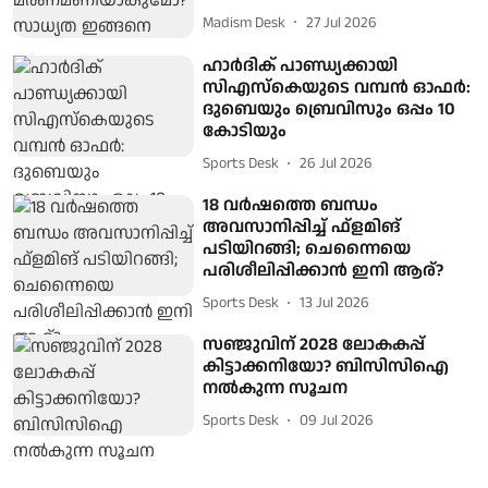
Madism Desk
27 Jul 2026
ഹാർദിക് പാണ്ഡ്യക്കായി
സിഎസ്‌കെയുടെ വമ്പൻ ഓഫർ:
ദുബെയും ബ്രെവിസും ഒപ്പം 10
കോടിയും
Sports Desk
26 Jul 2026
18 വർഷത്തെ ബന്ധം
അവസാനിപ്പിച്ച് ഫ്‌ളമിങ്
പടിയിറങ്ങി; ചെന്നൈയെ
പരിശീലിപ്പിക്കാൻ ഇനി ആര്?
Sports Desk
13 Jul 2026
സഞ്ജുവിന് 2028 ലോകകപ്പ്
കിട്ടാക്കനിയോ? ബിസിസിഐ
നൽകുന്ന സൂചന
Sports Desk
09 Jul 2026