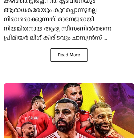
കഴിഞ്ഞിട്ടില്ലെന്നത് ക്ലബിനേയും
ആരാധകരേയും കുറച്ചൊന്നുമല്ല
നിരാശരാക്കുന്നത്. മാനേജരായി
നിയമിതനായ ആദ്യ സീസണിൽതന്നെ
പ്രീമിയർ ലീ​ഗ് കിരീടവും ചാമ്പ്യൻസ് ...
Read More