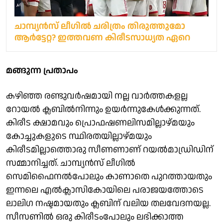
ചാമ്പ്യൻസ് ലീ​ഗിൽ ചരിത്രം തിരുത്തുമോ
ആർട്ടേറ്റ? ഇത്തവണ കിരീടസാധ്യത ഏറെ
മങ്ങുന്ന പ്രതാപം
കഴിഞ്ഞ രണ്ടുവർഷമായി നല്ല വാർത്തകളല്ല
റോയൽ ക്ലബിൽനിന്നും ഉയർന്നുകേൾക്കുന്നത്.
കിരീട ക്ഷാമവും പ്രൊഫഷണലിസമില്ലാഴ്മയും
കോച്ചുകളുടെ സ്ഥിരതയില്ലാഴ്മയും
കിരീടമില്ലാത്തൊരു സീണണാണ് റയൽമാഡ്രിഡിന്
സമ്മാനിച്ചത്. ചാമ്പ്യൻസ് ലീ​ഗിൽ
സെമിഫൈനൽപോലും കാണാതെ പുറത്തായതും
ഇന്നലെ എൽക്ലാസികോയിലെ പരാജയത്തോടെ
ലാലി​ഗ നഷ്ടമായതും ക്ലബിന് വലിയ തലവേദനയല്ല.
സീസണിൽ ഒരു കിരീടംപോലും ലഭിക്കാത്ത