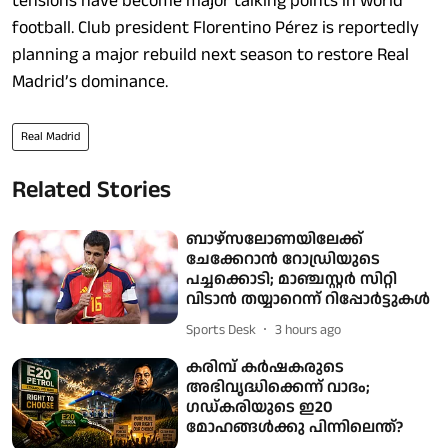
tensions have become major talking points in world
football. Club president Florentino Pérez is reportedly
planning a major rebuild next season to restore Real
Madrid’s dominance.
Real Madrid
Related Stories
ബാഴ്സലോണയിലേക്ക്
ചേക്കേറാൻ റോഡ്രിയുടെ
പച്ചക്കൊടി; മാഞ്ചസ്റ്റർ സിറ്റി
വിടാൻ തയ്യാറെന്ന് റിപ്പോർട്ടുകള്‍
Sports Desk
3 hours ago
കരിമ്പ് കർഷകരുടെ
അഭിവൃദ്ധിക്കെന്ന് വാദം;
ഗഡ്കരിയുടെ ഇ20
മോഹങ്ങള്‍ക്കു പിന്നിലെന്ത്?