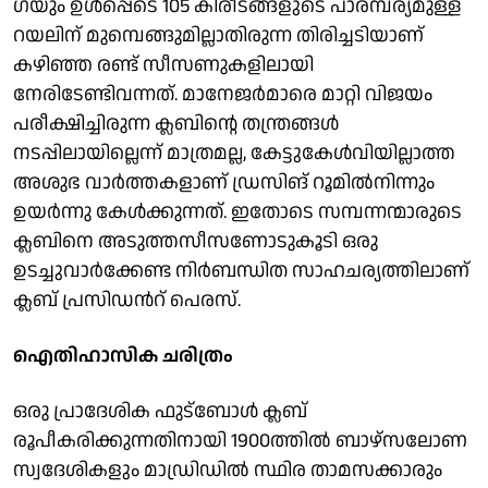
ഗയും ഉള്‍പ്പെടെ 105 കിരീടങ്ങളുടെ പാരമ്പര്യമുള്ള
റയലിന് മുമ്പെങ്ങുമില്ലാതിരുന്ന തിരിച്ചടിയാണ്
കഴിഞ്ഞ രണ്ട് സീസണുകളിലായി
നേരിടേണ്ടിവന്നത്. മാനേജർമാരെ മാറ്റി വിജയം
പരീക്ഷിച്ചിരുന്ന ക്ലബിന്റെ തന്ത്രങ്ങൾ
നടപ്പിലായില്ലെന്ന് മാത്രമല്ല, കേട്ടുകേൾവിയില്ലാത്ത
അശുഭ വാർത്തകളാണ് ഡ്രസിങ് റൂമിൽനിന്നും
ഉയർന്നു കേൾക്കുന്നത്. ഇതോടെ സമ്പന്നന്മാരുടെ
ക്ലബിനെ അടുത്തസീസണോടുകൂടി ഒരു
ഉടച്ചുവാർക്കേണ്ട നിർബന്ധിത സാഹചര്യത്തിലാണ്
ക്ലബ് പ്രസിഡന്‍റ് പെരസ്.
ഐതിഹാസിക ചരിത്രം
ഒരു പ്രാദേശിക ഫുട്ബോൾ ക്ലബ്
രൂപീകരിക്കുന്നതിനായി 1900ത്തിൽ ബാഴ്‌സലോണ
സ്വദേശികളും മാഡ്രിഡിൽ സ്ഥിര താമസക്കാരും