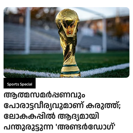
Sports Special
ആത്മസമർപ്പണവും
പോരാട്ടവീര്യവുമാണ് കരുത്ത്;
ലോകകപ്പിൽ ആദ്യമായി
പന്തുരുട്ടുന്ന 'അണ്ടർഡോഗ്'