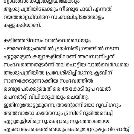
ഗ്വാദങ്ങൾ കയ്യാങ്കളിയിലേക്കും
ആശുപത്രിയിലേക്കും നീണ്ടുപോയി എന്നത്
റയൽമാഡ്രി‍ഡിനെ സംബദ്ധിച്ചിടത്തോളം
കല്ലുകടിയാണ്.
കഴിഞ്ഞദിവസം വാൽവെർഡെയും
ചൗമേനിയുംതമ്മിൽ ട്രയിനിങ് ഗ്രൗണ്ടില്‍ നടന്ന
ഏറ്റുമുട്ടൽ കയ്യാങ്കളിയിലാണ് അവസാനിച്ചത്.
സംഭവത്തെതുടർന്ന് തല പൊട്ടിയ വാല്‍വെര്‍ഡയെ
ആശുപത്രിയിൽ പ്രവേശിപ്പിച്ചിരുന്നു. ക്ലബിന്
നാണക്കേടുണ്ടാക്കിയ സംഭവത്തിൽ
രണ്ടുപേർക്കുമെതിരെ 4.5 കോടിരൂപ റയൽ
പെനൽറ്റി വിധിക്കുകയും ചെയ്തു.
ഇതിനുതോട്ടുമുന്നെ, അന്റോണിയോ റൂഡിഗറും
അല്‍വാരോ കരേരസും ട്രസിങ് റൂമില്‍വെച്ച്
ഏറ്റുമുട്ടിയിരുന്നു. മറ്റൊരു സൂപ്പർതാരമായ
എംബാപെക്കെതിരെയും പെരുമാറ്റദൂഷ്യം റിപ്പോർട്ട്