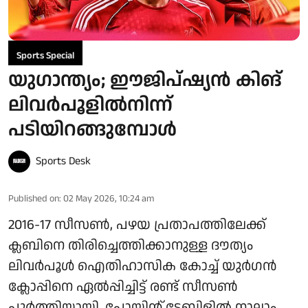
Sports Special
യു​ഗാന്ത്യം; ഈജിപ്ഷ്യൻ കിങ്
ലിവർപൂളിൽനിന്ന്
പടിയിറങ്ങുമ്പോൾ
Sports Desk
Published on
:
02 May 2026, 10:24 am
2016-17 സീസൺ, പഴയ പ്രതാപത്തിലേക്ക്
ക്ലബിനെ തിരിച്ചെത്തിക്കാനുള്ള ദൗത്യം
ലിവർപൂൾ ഐതിഹാസിക കോച്ച് യുർ​ഗൻ
ക്ലോപ്പിനെ ഏല്‍പ്പിച്ചിട്ട് രണ്ട് സീസൺ
പൂർത്തിയായി. പോയിന്റ് ടേബിളിൽ നാലാം