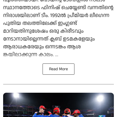
സ്ഥാനത്തോടെ ഫിനിഷ് ചെയ്യേണ്ടി വന്നതിന്റെ
നിരാശയിലാണ് ടീം. 1992ൽ പ്രീമിയർ ലീ​ഗെന്ന
പുതിയ തലത്തിലേക്ക് ‌ഇം​ഗ്ലണ്ട്
മാറിയതിനുശേഷം ഒരു കിരീടവും
നേടാനായില്ലെന്നത് ക്ലബ് ഉടമകളേയും
ആരാധകരേയും ഒന്നടങ്കം ആശ​
ങ്കയിലാക്കുന്ന കാലം. ...
Read More