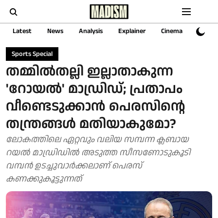
Latest
News
Analysis
Explainer
Cinema
Sports
Sports Special
തമ്മില്‍തല്ലി ഇല്ലാതാകുന്ന
'റോയൽ' മാഡ്രിഡ്; പ്രതാപം
വീണ്ടെടുക്കാൻ പെരസിന്റെ
തന്ത്രങ്ങൾ മതിയാകുമോ?
ലോകത്തിലെ ഏറ്റവും വലിയ സമ്പന്ന ക്ലബായ
റയൽ മാഡ്രിഡിൽ അടുത്ത സീസണോടുകൂടി
വമ്പന്‍ ഉടച്ചുവാർക്കലാണ് പെരസ്
കണക്കുകൂട്ടുന്നത്