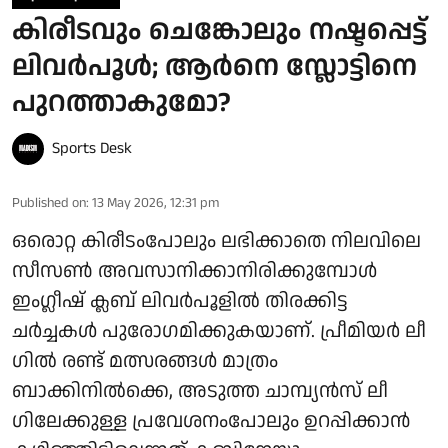
കിരീടവും ചെങ്കോലും നഷ്ടപ്പെട്ട്
ലിവർപൂള്‍; ആർനെ സ്ലോട്ടിനെ
പുറത്താകുമോ?
Sports Desk
Published on
:
13 May 2026, 12:31 pm
ഒരൊറ്റ കിരീടംപോലും ലഭിക്കാതെ നിലവിലെ
സീസൺ അവസാനിക്കാനിരിക്കുമ്പോൾ
ഇംഗ്ലീഷ് ക്ലബ് ലിവർപൂളി‍ൽ തിരക്കിട്ട
ചർച്ചകള്‍ പുരോഗമിക്കുകയാണ്. പ്രീമിയർ ലീ​
ഗിൽ രണ്ട് മത്സരങ്ങൾ മാത്രം
ബാക്കിനിൽക്കെ, അടുത്ത ചാമ്പ്യൻസ് ലീ​
ഗിലേക്കുള്ള പ്രവേശനംപോലും ഉറപ്പിക്കാൻ