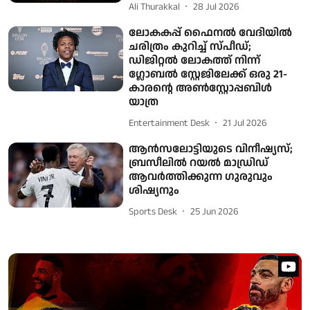
Ali Thurakkal
28 Jul 2026
ലോകകപ്പ് ഫൈനൽ വേദിയിൽ
ചരിത്രം കുറിച്ച് സ്പീഡ്;
ഡിജിറ്റൽ ലോകത്ത് നിന്ന്
ഗ്ലോബൽ സ്റ്റേജിലേക്ക് ഒരു 21-
കാരന്റെ അൺസ്റ്റോപ്പബിൾ
യാത്ര
Entertainment Desk
21 Jul 2026
ആൻസലോട്ടിയുടെ വിനീഷ്യസ്;
ബ്രസീലിൽ റയൽ മാഡ്രിഡ്
ആവർത്തിക്കുന്ന ​ഗുരുവും
ശിഷ്യനും
Sports Desk
25 Jun 2026