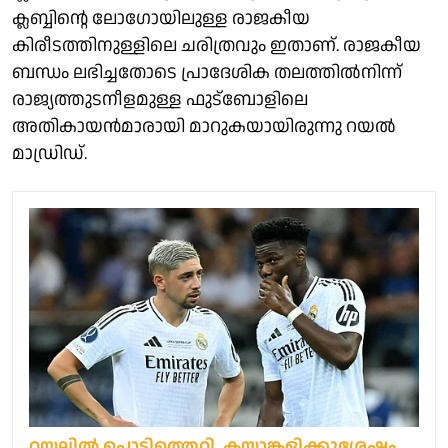
ക്ലബ്ബിന്റെ ലോഗോയിലുള്ള രാജകീയ
കിരീടത്തിനുള്ളിലെ ചരിത്രവും ഇതാണ്. രാജകീയ
ബന്ധം ലഭിച്ചതോടെ പ്രാദേശിക തലത്തിൽനിന്ന്
രാജ്യത്തുടനീളമുള്ള ഫുട്‌ബോളിലെ
അതികായന്‍മാരായി മാറുകയായിരുന്നു റയൽ
മാ‍ഡ്രിഡ്.
റയലിൽ പൊട്ടിത്തെറി, കയ്യാങ്കളിക്കുശേഷം