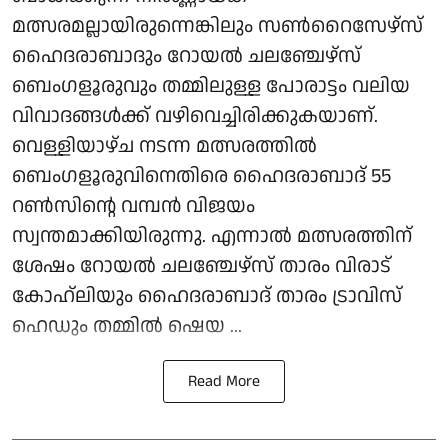
മത്സരമല്ലായിരുന്നെങ്കിലും സൺറൈസേഴ്‌സ്
ഹൈദരാബാദും റോയൽ ചലഞ്ചേഴ്‌സ്
ബെംഗളൂരുവും തമ്മിലുള്ള പോരാട്ടം വലിയ
വിവാദങ്ങൾക്ക് വഴിവെച്ചിരിക്കുകയാണ്.
വെള്ളിയാഴ്ച നടന്ന മത്സരത്തിൽ
ബെംഗളൂരുവിനെതിരെ ഹൈദരാബാദ് 55
റൺസിന്റെ വമ്പൻ വിജയം
സ്വന്തമാക്കിയിരുന്നു. എന്നാൽ മത്സരത്തിന്
ശേഷം റോയൽ ചലഞ്ചേഴ്‌സ് താരം വിരാട്
കോഹ്‌ലിയും ഹൈദരാബാദ് താരം ട്രാവിസ്
ഹെഡും തമ്മിൽ ഷെയ ...
Read More