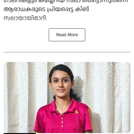
ഗാലറികളും കയ്യേറിയ സലാ പെട്ടൊന്നുതന്നെ
ആരാധകരുടെ പ്രിയപ്പെട്ട കിങ്
സലായായിമാറി.
Read More