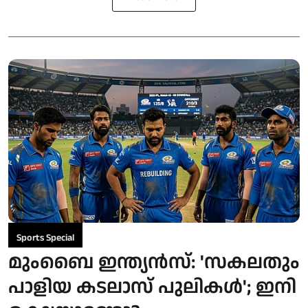
Sports Special
മുംബൈ ഇന്ത്യന്‍സ്: 'സകലതും
പാളിയ കടലാസ് പുലികൾ'; ഇനി