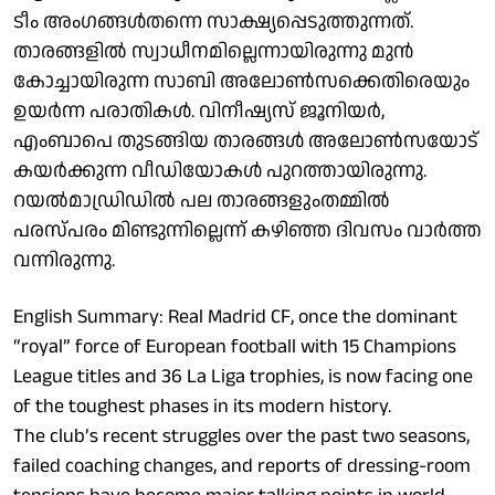
ടീം അം​ഗങ്ങൾതന്നെ സാക്ഷ്യപ്പെടുത്തുന്നത്.
താരങ്ങളില്‍ സ്വാധീനമില്ലെന്നായിരുന്നു മുന്‍
കോച്ചായിരുന്ന സാബി അലോണ്‍സക്കെതിരെയും
ഉയര്‍ന്ന പരാതികൾ. വിനീഷ്യസ് ജൂനിയര്‍,
എംബാപെ തുടങ്ങിയ താരങ്ങള്‍ അലോണ്‍സയോട്
കയര്‍ക്കുന്ന വീഡിയോകള്‍ പുറത്തായിരുന്നു.
റയൽമാഡ്രിഡിൽ പല താരങ്ങളുംതമ്മിൽ
പരസ്പരം മിണ്ടുന്നില്ലെന്ന് കഴിഞ്ഞ ദിവസം വാർത്ത
വന്നിരുന്നു.
English Summary: Real Madrid CF, once the dominant
“royal” force of European football with 15 Champions
League titles and 36 La Liga trophies, is now facing one
of the toughest phases in its modern history.
The club’s recent struggles over the past two seasons,
failed coaching changes, and reports of dressing-room