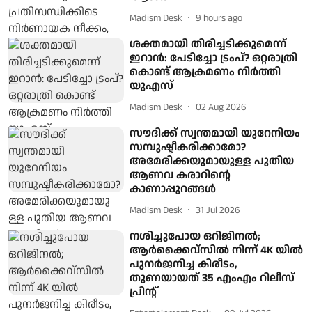
Madism Desk
9 hours ago
ശക്തമായി തിരിച്ചടിക്കുമെന്ന്
ഇറാൻ: പേടിച്ചോ ട്രംപ്? ഒറ്റരാത്രി
കൊണ്ട് ആക്രമണം നിർത്തി
യുഎസ്
Madism Desk
02 Aug 2026
സൗദിക്ക് സ്വന്തമായി യുറേനിയം
സമ്പുഷ്ടീകരിക്കാമോ?
അമേരിക്കയുമായുള്ള പുതിയ
ആണവ കരാറിന്റെ
കാണാപ്പുറങ്ങൾ
Madism Desk
31 Jul 2026
നശിച്ചുപോയ ഒറിജിനല്‍;
ആര്‍ക്കൈവ്‌സില്‍ നിന്ന് 4K യില്‍
പുനര്‍ജനിച്ച കിരീടം,
തുണയായത് 35 എംഎം റിലീസ്
പ്രിന്റ്