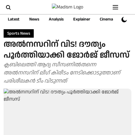
Latest
News
Analysis
Explainer
Cinema
Sports
Sports News
അൽനസറിന് വിട! ദൗത്യം
പൂർത്തിയാക്കി ജോർജ് ജീസസ്
ക്ലബിലെത്തി ആദ്യ സീസണിൽതന്നെ
അൽനസറിന് ലീ​ഗ് കിരീടം നേടിക്കൊടുത്താണ്
പരിശീലകൻ‍ ടീം വിടുന്നത്