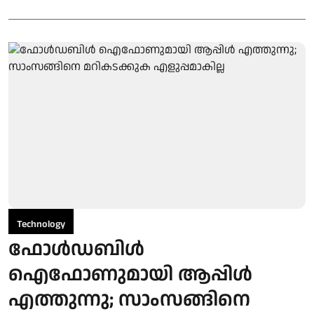
Technology
ഫോൾഡബിൾ
ഐഫോണുമായി ആപ്പിൾ
എത്തുന്നു; സാംസങ്ങിനെ