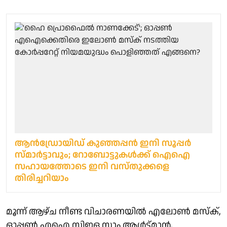
ആന്‍ഡ്രോയിഡ് കുഞ്ഞപ്പന്‍ ഇനി സൂപ്പർ
സ്മാർട്ടാവും; റോബോട്ടുകള്‍ക്ക് ഐഐ
സഹായത്തോടെ ഇനി വസ്തുക്കളെ
തിരിച്ചറിയാം
മൂന്ന് ആഴ്ച നീണ്ട വിചാരണയിൽ എലോൺ മസ്ക്,
ഓപ്പൺ എഐ സിഇഒ സാം ആൾട്ട്മാൻ,