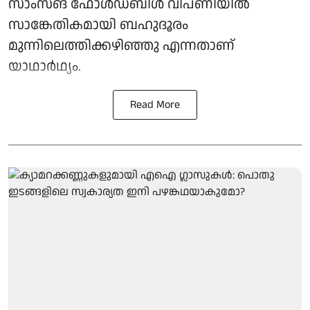
സാംസങ് ഫോൾഡബിൾ വിപണിയിൽ
സാങ്കേതികമായി ബഹുദൂരം
മുന്നിലെത്തിക്കഴിഞ്ഞു എന്നതാണ്
യാഥാർഥ്യം.
Read More