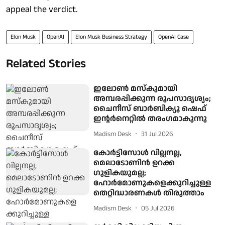
appeal the verdict.
Elon Musk
OpenAI
Elon Musk Business Strategy
OpenAI Case
Related Stories
ഇലോൺ മസ്കുമായി
അമ്പരപ്പിക്കുന്ന രൂപസാദൃശ്യം;
ചൈനീസ് ബാർബിക്യൂ ഷെഫ്
ഇന്റർനെറ്റിൽ തരംഗമാകുന്നു
Madism Desk
31 Jul 2026
കോർട്ടിസോൾ വില്ലനല്ല,
മെലാടോണിൻ ഉറക്ക
ഗുളികയുമല്ല;
ഹോർമോണുകളെക്കുറിച്ചുള്ള
തെറ്റിദ്ധാരണകൾ തിരുത്താം
Madism Desk
05 Jul 2026