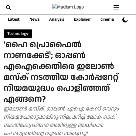
Latest
News
Analysis
Explainer
Cinema
Sports
Technology
'ഹൈ പ്രൊഫൈല്‍
നാണക്കേട്'; ഓപ്പണ്‍
എഐക്കെതിരെ ഇലോണ്‍
മസ്ക് നടത്തിയ കോർപ്പറേറ്റ്
നിയമയുദ്ധം പൊളിഞ്ഞത്
എങ്ങനെ?
ഇലോണ്‍ മസ്ക്-ഓപ്പണ്‍ എഐ കേസ് വെറും
നിയമപോരാട്ടമായിരുന്നില്ല, മറിച്ച് ലോക ടെക്
ശക്തികേന്ദ്രങ്ങൾ തമ്മിലുള്ള അധികാര
പോരാട്ടത്തിന്റെ യുദ്ധമായിരുന്നു!