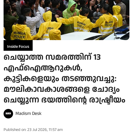
Inside Focus
ചെയ്യാത്ത സമരത്തിന് 13
എഫ്ഐആറുകള്‍,
കുട്ടികളെയും തടഞ്ഞുവച്ചു:
മൗലികാവകാശങ്ങളെ ചോദ്യം
ചെയ്യുന്ന ഭയത്തിന്റെ രാഷ്ട്രീയം
Madism Desk
Published on
:
23 Jul 2026, 11:57 am