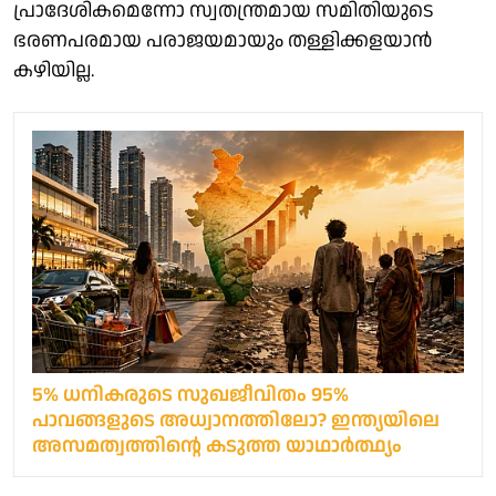
പ്രാദേശികമെന്നോ സ്വതന്ത്രമായ സമിതിയുടെ
ഭരണപരമായ പരാജയമായും തള്ളിക്കളയാന്‍
കഴിയില്ല.
5% ധനികരുടെ സുഖജീവിതം 95%
പാവങ്ങളുടെ അധ്വാനത്തിലോ? ഇന്ത്യയിലെ
അസമത്വത്തിന്റെ കടുത്ത യാഥാര്‍ത്ഥ്യം