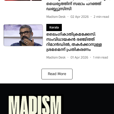
ധൈര്യത്തിന് സലാം പറഞ്ഞ്
ഡബ്ല്യുസിസി
Madism Desk
02 Apr 2026
2
min read
Kerala
ലൈംഗികാതിക്രമക്കേസ്:
സംവിധായകൻ രഞ്ജിത്ത്
റിമാൻഡിൽ, തകർക്കാനുള്ള
ശ്രമമെന്ന് പ്രതികരണം
Madism Desk
01 Apr 2026
1
min read
Read More