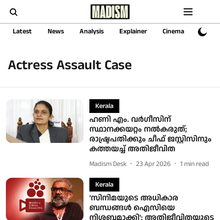
Latest
News
Analysis
Explainer
Cinema
Sports
Actress Assault Case
Kerala
ഹണി എം. വർഗീസിന്
സ്ഥാനക്കയറ്റം നൽകരുത്;
രാഷ്ട്രപതിക്കും ചീഫ് ജസ്റ്റിസിനും
കത്തയച്ച് അതിജീവിത
Madism Desk
23 Apr 2026
1
min read
Kerala
'സിനിമയുടെ അധികാര
ബന്ധങ്ങൾ ഐസിയെ
നിശബ്ദമാക്കി'; അതിജീവിതയുടെ