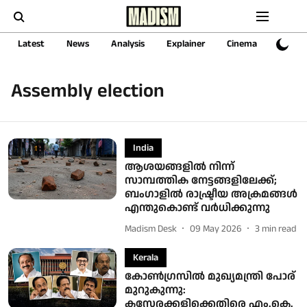
Latest
News
Analysis
Explainer
Cinema
Sports
Assembly election
India
ആശയങ്ങളില്‍ നിന്ന്
സാമ്പത്തിക നേട്ടങ്ങളിലേക്ക്;
ബംഗാളില്‍ രാഷ്ട്രീയ അക്രമങ്ങള്‍
എന്തുകൊണ്ട് വര്‍ധിക്കുന്നു
Madism Desk
09 May 2026
3
min read
Kerala
കോൺഗ്രസിൽ മുഖ്യമന്ത്രി പോര്
മുറുകുന്നു:
കസേരക്കളിക്കെതിരെ എം.കെ.