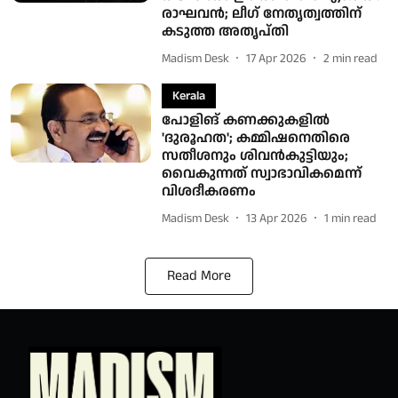
രാഘവൻ; ലീഗ് നേതൃത്വത്തിന്
കടുത്ത അതൃപ്തി
Madism Desk
17 Apr 2026
2
min read
Kerala
പോളിങ് കണക്കുകളിൽ
'ദുരൂഹത'; കമ്മിഷനെതിരെ
സതീശനും ശിവൻകുട്ടിയും;
വൈകുന്നത് സ്വാഭാവികമെന്ന്
വിശദീകരണം
Madism Desk
13 Apr 2026
1
min read
Read More