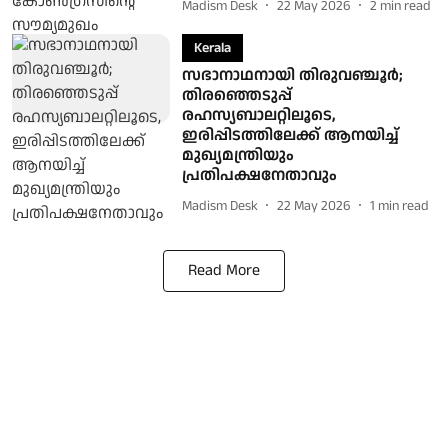
Madism Desk
22 May 2026
2
min read
Kerala
സഭാനാഥനായി തിരുവഞ്ചൂർ;
തിരഞ്ഞെടുപ്പ്
രഹസ്യബാലറ്റിലൂടെ,
ഇരിപ്പിടത്തിലേക്ക് ആനയിച്ച്
മുഖ്യമന്ത്രിയും
പ്രതിപക്ഷനേതാവും
Madism Desk
22 May 2026
1
min read
Read More