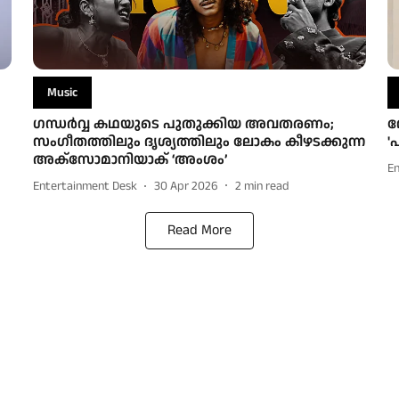
Music
ഗന്ധർവ്വ കഥയുടെ പുതുക്കിയ അവതരണം;
റ
സംഗീതത്തിലും ദൃശ്യത്തിലും ലോകം കീഴടക്കുന്ന
'
അക്സോമാനിയാക് ‘അംശം’
E
Entertainment Desk
30 Apr 2026
2
min read
Read More