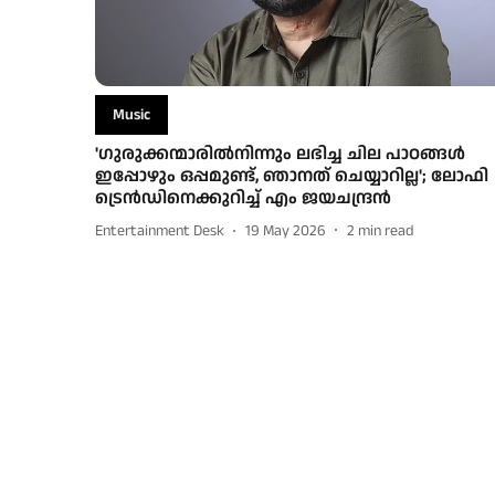
Music
'ഗുരുക്കന്മാരില്‍നിന്നും ലഭിച്ച ചില പാഠങ്ങള്‍
ഇപ്പോഴും ഒപ്പമുണ്ട്, ഞാനത് ചെയ്യാറില്ല'; ലോഫി
ട്രെൻഡിനെക്കുറിച്ച് എം ജയചന്ദ്രൻ
Entertainment Desk
19 May 2026
2
min read