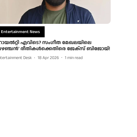
Entertainment News
ോയൽറ്റി എവിടെ? സംഗീത മേഖലയിലെ
പഴഞ്ചൻ' രീതികൾക്കെതിരെ ജേക്സ് ബിജോയ്!
ntertainment Desk
18 Apr 2026
1
min read