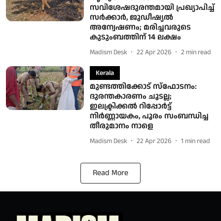
സവിശേഷദുരന്തമായി പ്രഖ്യാപിച്ച്
സർക്കാർ, ജുഡീഷ്യല്‍
അന്വേഷണം; മരിച്ചവരുടെ
കുടുംബത്തിന് 14 ലക്ഷം
Madism Desk
22 Apr 2026
2
min read
Kerala
മുണ്ടത്തിക്കോട് സ്ഫോടനം:
ദുരന്തകാരണം ചൂടല്ല;
ഇലക്ട്രിക്കൽ റിപ്പോർട്ട്
നിർണ്ണായകം, പൂരം സംബന്ധിച്ച
തീരുമാനം നാളെ
Madism Desk
22 Apr 2026
1
min read
Read More