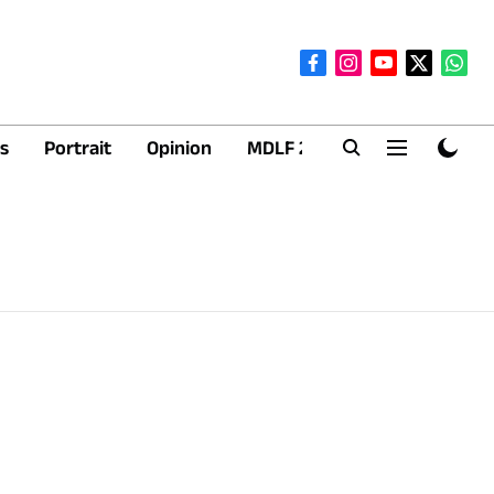
s
Portrait
Opinion
MDLF 2026