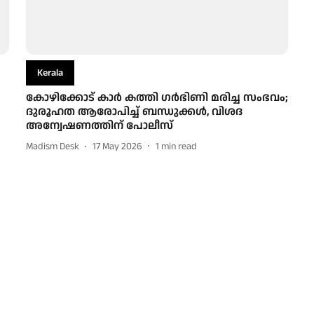
Kerala
കോഴിക്കോട് കാർ കത്തി ​ഗർഭിണി മരിച്ച സംഭവം;
ദുരൂഹത ആരോപിച്ച് ബന്ധുക്കൾ, വിശദ
അന്വേഷണത്തിന് പോലീസ്
Madism Desk
17 May 2026
1
min read