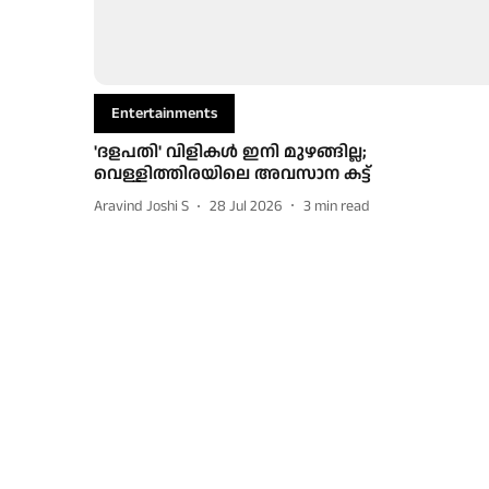
Entertainments
'ദളപതി' വിളികൾ ഇനി മുഴങ്ങില്ല;
വെള്ളിത്തിരയിലെ അവസാന കട്ട്
Aravind Joshi S
28 Jul 2026
3
min read