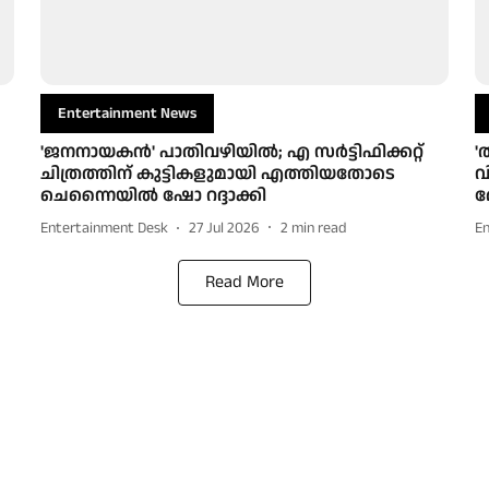
Entertainment News
'ജനനായകൻ' പാതിവഴിയിൽ; എ സർട്ടിഫിക്കറ്റ്
'
ചിത്രത്തിന് കുട്ടികളുമായി എത്തിയതോടെ
വ
ചെന്നൈയിൽ ഷോ റദ്ദാക്കി
ര
Entertainment Desk
27 Jul 2026
2
min read
E
Read More