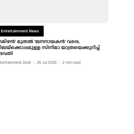
Entertainment News
തമിഴൻ' മുതൽ 'ജനനായകൻ' വരെ;
ിജയ്‌ക്കൊപ്പമുള്ള സിനിമാ യാത്രയെക്കുറിച്ച്
േവതി
ntertainment Desk
26 Jul 2026
2
min read