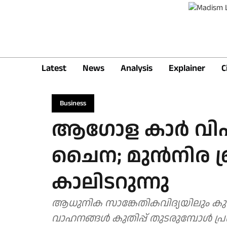
Latest
News
Analysis
Explainer
C
Business
ആഗോള കാര്‍ വിപണ
ചൈന; മുൻനിര ബ്ര
കാലിടറുന്നു
ആധുനിക സാങ്കേതികവിദ്യയിലും കുറ
വാഹനങ്ങള്‍ കുതിപ്പ് തുടരുമ്പോള്‍