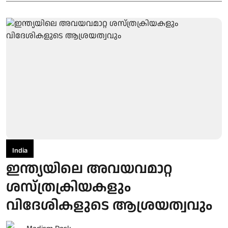
India
ഇന്ത്യയിലെ അവയവമാറ്റ
ശസ്ത്രക്രിയകളും
വിദേശികളുടെ ആശ്രയത്വവും