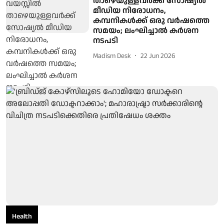
താഴെയുള്ളവർക്ക് സോഷ്യൽ
മീഡിയ നിരോധനം,
കമ്പനികൾക്ക് ഒരു വർഷത്തെ
സമയം; ലംഘിച്ചാൽ കർശന
നടപടി
Madism Desk
22 Jun 2026
Health