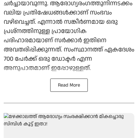
ചർച്ചായാവുന്നു. ആരോ​ഗ്യരം​ഗത്തുനിന്നടക്കം
വലിയ പ്രതിഷേധങ്ങൾക്കാണ് സംഭവം
വഴിവെച്ചത്. എന്നാൽ സങ്കീർണമായ ഒരു
പ്രശ്നത്തിനുള്ള പ്രായോഗിക
പരിഹാരമായാണ് സർക്കാർ ഇതിനെ
അവതരിപ്പിക്കുന്നത്. സംസ്ഥാനത്ത് ഏകദേശം
700 പേർക്ക് ഒരു ഡോക്ടർ എന്ന
അനുപാതമാണ് ഇപ്പോഴുള്ളത്.
Read More