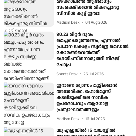
മഴക്കാലത്ത് ആരോഗ്യം
സംരക്ഷിക്കാൻ മികച്ചൊരു
സിമ്പിൾ കൂട്ട് ഇതാ!
Madism Desk
04 Aug 2026
90.23 മീറ്റർ ദൂരം
മെച്ചപ്പെടുത്തണം, എന്നാൽ
പ്രധാന ലക്ഷ്യം സ്വർണ്ണ മെഡൽ:
കോമൺവെൽത്ത്
ഗെയിംസിനൊരുങ്ങി നീരജ്
ചോപ്ര
Sports Desk
26 Jul 2026
ഇറാനെ ശ്വാസം മുട്ടിക്കാൻ
അമേരിക്ക: ഹോർമുസ്
കടലിടുക്കിലെ നാവിക
ഉപരോധവും ആഗോള
പ്രത്യാഘാതങ്ങളും
Madism Desk
16 Jul 2026
യുഎഇയിൽ 15 വയസ്സിൽ