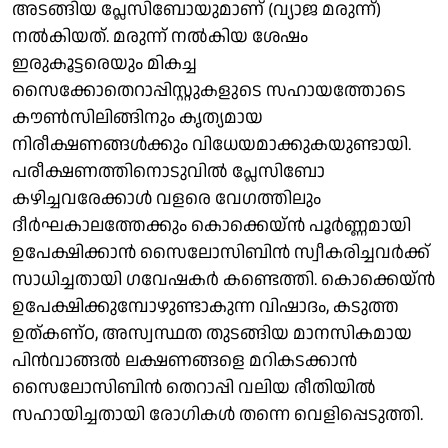
അടങ്ങിയ പ്ലേസിബോയുമാണ് (വ്യാജ മരുന്ന്)
നൽകിയത്. മരുന്ന് നൽകിയ ശേഷം
ഇരുകൂട്ടരെയും മികച്ച
സൈക്കോതെറാപ്പിസ്റ്റുകളുടെ സഹായത്തോടെ
കൗൺസിലിങ്ങിനും കൃത്യമായ
നിരീക്ഷണങ്ങൾക്കും വിധേയമാക്കുകയുണ്ടായി.
പരീക്ഷണത്തിനൊടുവിൽ പ്ലേസിബോ
കഴിച്ചവരേക്കാൾ വളരെ വേഗത്തിലും
ദീർഘകാലത്തേക്കും കൊക്കെയ്ൻ പൂർണ്ണമായി
ഉപേക്ഷിക്കാൻ സൈലോസിബിൻ സ്വീകരിച്ചവർക്ക്
സാധിച്ചതായി ഗവേഷകർ കണ്ടെത്തി. കൊക്കെയ്ൻ
ഉപേക്ഷിക്കുമ്പോഴുണ്ടാകുന്ന വിഷാദം, കടുത്ത
ഉത്കണ്ഠ, അസ്വസ്ഥത തുടങ്ങിയ മാനസികമായ
പിൻവാങ്ങൽ ലക്ഷണങ്ങളെ മറികടക്കാൻ
സൈലോസിബിൻ തെറാപ്പി വലിയ രീതിയിൽ
സഹായിച്ചതായി രോഗികൾ തന്നെ വെളിപ്പെടുത്തി.