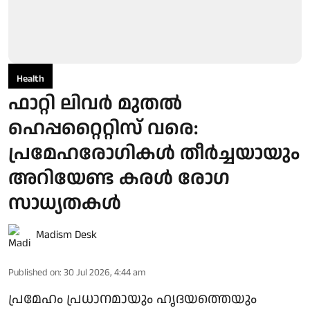
Health
ഫാറ്റി ലിവർ മുതൽ
ഹെപ്പറ്റൈറ്റിസ് വരെ:
പ്രമേഹരോഗികൾ തീർച്ചയായും
അറിയേണ്ട കരൾ രോഗ
സാധ്യതകൾ
Madism Desk
Published on
:
30 Jul 2026, 4:44 am
പ്രമേഹം പ്രധാനമായും ഹൃദയത്തെയും