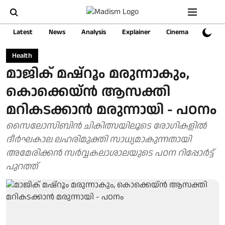
Latest
News
Analysis
Explainer
Cinema
Sports
Health
മാജിക് മഷ്‌റൂം മരുന്നാകും,
കൊക്കെയ്ന്‍ ആസക്തി
മറികടക്കാന്‍ മരുന്നായി - പഠനം
സൈലോസിബിൻ ചികിത്സയിലൂടെ രോഗികളിൽ
ദീർഘകാല ലഹരിമുക്തി സാധ്യമാകുന്നതായി
അമേരിക്കൻ സർവ്വകലാശാലയുടെ പഠന റിപ്പോർട്ട്
പുറത്ത്