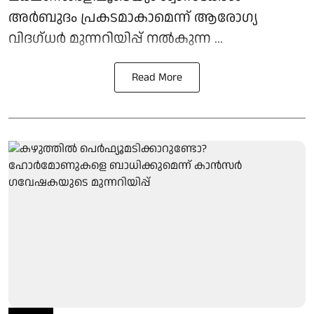
അർബുദം പ്രകടമാകാമെന്ന് ആരോഗ്യ
വിദഗ്ധർ മുന്നറിയിപ്പ് നൽകുന്ന ...
Read More