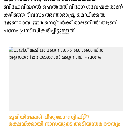
ബിഹേവിയറൽ ഹെൽത്ത് വിഭാഗ ഗവേഷകരാണ്
കഴിഞ്ഞ ദിവസം അന്താരാഷ്ട്ര മെഡിക്കൽ
ജേണലായ 'ജാമ നെറ്റ്‌വർക്ക് ഓപ്പണിൽ' ആണ്
പഠനം പ്രസിദ്ധീകരിച്ചിട്ടുള്ളത്.
ഭൂമിയിലേക്ക് വീഴുമോ ‘സ്വിഫ്റ്റ്’?
രക്ഷയ്ക്കായി നാസയുടെ അടിയന്തര ദൗത്യം