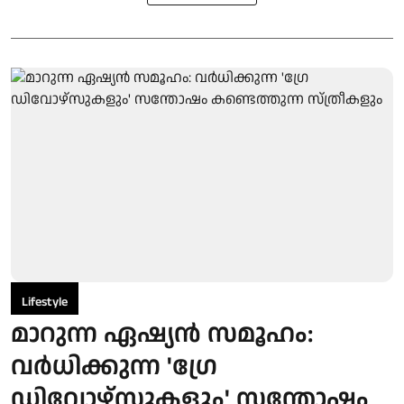
Lifestyle
മാറുന്ന ഏഷ്യൻ സമൂഹം:
വർധിക്കുന്ന 'ഗ്രേ
ഡിവോഴ്‌സുകളും' സന്തോഷം