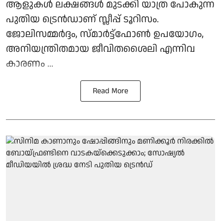
ആളുകൾ ലക്ഷങ്ങൾ മുടക്കി യാത്ര പോകുന്ന
പുതിയ ട്രെൻഡാണ് സ്ലീപ്പ് ടൂറിസം.
ജോലിസമ്മർദ്ദം, സ്മാർട്ട്ഫോൺ ഉപയോഗം,
അനിയന്ത്രിതമായ ജീവിതശൈലി എന്നിവ
കാരണം ...
Read More