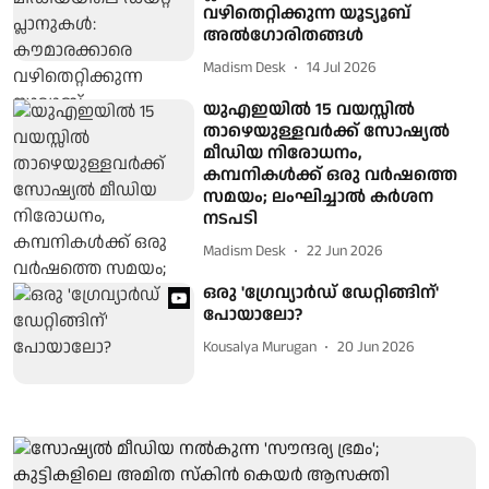
വഴിതെറ്റിക്കുന്ന യൂട്യൂബ്
അൽഗോരിതങ്ങൾ
Madism Desk
14 Jul 2026
യുഎഇയിൽ 15 വയസ്സിൽ
താഴെയുള്ളവർക്ക് സോഷ്യൽ
മീഡിയ നിരോധനം,
കമ്പനികൾക്ക് ഒരു വർഷത്തെ
സമയം; ലംഘിച്ചാൽ കർശന
നടപടി
Madism Desk
22 Jun 2026
ഒരു 'ഗ്രേവ്യാര്‍ഡ് ഡേറ്റിങ്ങിന്'
പോയാലോ?
Kousalya Murugan
20 Jun 2026