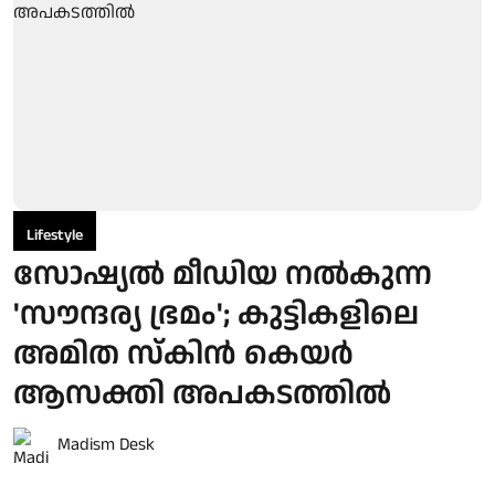
Lifestyle
സോഷ്യൽ മീഡിയ നൽകുന്ന
'സൗന്ദര്യ ഭ്രമം'; കുട്ടികളിലെ
അമിത സ്കിൻ കെയർ
ആസക്തി അപകടത്തിൽ
Madism Desk