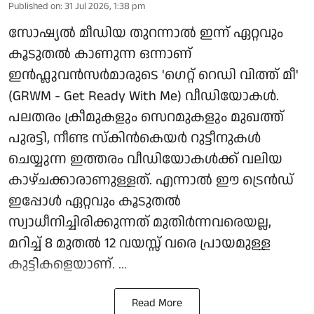
Published on
:
31 Jul 2026, 1:38 pm
സോഷ്യൽ മീഡിയ തുറന്നാൽ ഇന്ന് ഏറ്റവും
കൂടുതൽ കാണുന്ന ഒന്നാണ്
ഇൻഫ്ലുവൻസർമാരുടെ 'ഗെറ്റ് റെഡി വിത്ത് മീ'
(GRWM - Get Ready With Me) വീഡിയോകൾ.
പലതരം ക്രീമുകളും സെറമുകളും മുഖത്ത്
പുരട്ടി, നീണ്ട സ്കിൻകെയർ റുട്ടീനുകൾ
ചെയ്യുന്ന ഇത്തരം വീഡിയോകൾക്ക് വലിയ
കാഴ്ചക്കാരാണുള്ളത്. എന്നാൽ ഈ ട്രെൻഡ്
ഇപ്പോൾ ഏറ്റവും കൂടുതൽ
സ്വാധീനിച്ചിരിക്കുന്നത് മുതിർന്നവരെയല്ല,
മറിച്ച് 8 മുതൽ 12 വയസ്സ് വരെ പ്രായമുള്ള
കുട്ടികളെയാണ്. ...
Read More