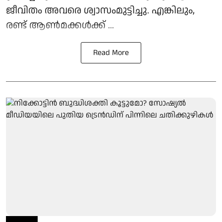
ജീവിതം അവരെ ശ്വാസംമുട്ടിച്ചു. എങ്കിലും,
രണ്ട് ആൺമക്കൾക്ക് ...
Read More