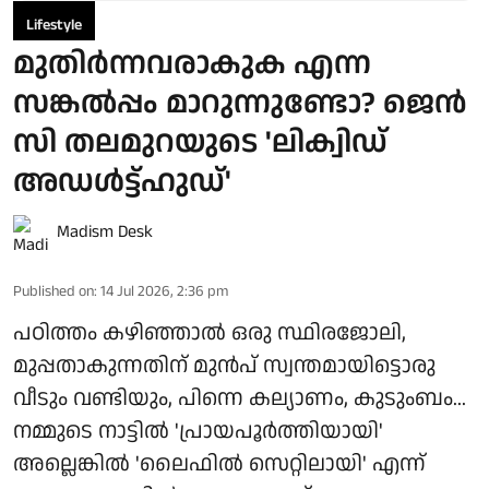
Lifestyle
മുതിർന്നവരാകുക എന്ന
സങ്കൽപ്പം മാറുന്നുണ്ടോ? ജെൻ
സി തലമുറയുടെ 'ലിക്വിഡ്
അഡൾട്ട്ഹുഡ്'
Madism Desk
Published on
:
14 Jul 2026, 2:36 pm
പഠിത്തം കഴിഞ്ഞാൽ ഒരു സ്ഥിരജോലി,
മുപ്പതാകുന്നതിന് മുൻപ് സ്വന്തമായിട്ടൊരു
വീടും വണ്ടിയും, പിന്നെ കല്യാണം, കുടുംബം...
നമ്മുടെ നാട്ടിൽ 'പ്രായപൂർത്തിയായി'
അല്ലെങ്കിൽ 'ലൈഫിൽ സെറ്റിലായി' എന്ന്