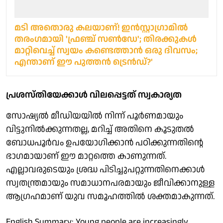
മടി അതൊരു കലയാണ്! ഇൻസ്റ്റാഗ്രാമിൽ
തരംഗമായി 'ഫ്രഞ്ച് സൺഡേ'; തിരക്കുകൾ
മാറ്റിവെച്ച് സ്വയം കണ്ടെത്താൻ ഒരു ദിവസം;
എന്താണ് ഈ പുത്തൻ ട്രെൻഡ്?'
പ്രശസ്തിയേക്കാൾ വിലപ്പെട്ടത് സ്വകാര്യത
സോഷ്യൽ മീഡിയയിൽ നിന്ന് പൂർണമായും
വിട്ടുനിൽക്കുന്നതല്ല, മറിച്ച് അതിനെ കൂടുതൽ
ബോധപൂർവം ഉപയോഗിക്കാൻ പഠിക്കുന്നതിന്റെ
ഭാഗമായാണ് ഈ മാറ്റത്തെ കാണുന്നത്.
എല്ലാവരുടെയും ശ്രദ്ധ പിടിച്ചുപറ്റുന്നതിനെക്കാൾ
സ്വതന്ത്രമായും സമാധാനപരമായും ജീവിക്കാനുള്ള
ആഗ്രഹമാണ് യുവ സമൂഹത്തിൽ ശക്തമാകുന്നത്.
English Summary: Young people are increasingly