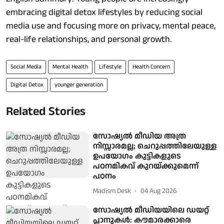
embracing digital detox lifestyles by reducing social
media use and focusing more on privacy, mental peace,
real-life relationships, and personal growth.
Social Media
Mental Health
Lifestyle
Health Concern
Digital Detox
younger generation
Related Stories
സോഷ്യല്‍ മീഡിയ അത്ര
നിസ്സാരമല്ല; ചെറുപ്പത്തിലേയുള്ള
ഉപയോഗം കുട്ടികളുടെ
പഠനമികവ് കുറയ്ക്കുമെന്ന്
പഠനം
Madism Desk
04 Aug 2026
സോഷ്യൽ മീഡിയയിലെ ഡയറ്റ്
പ്ലാനുകൾ: കൗമാരക്കാരെ