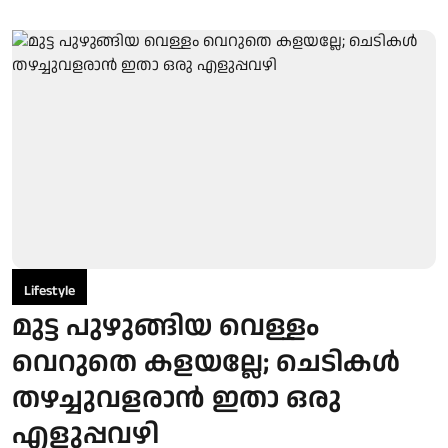
Lifestyle
മുട്ട പുഴുങ്ങിയ വെള്ളം
വെറുതെ കളയല്ലേ; ചെടികൾ
തഴച്ചുവളരാൻ ഇതാ ഒരു
എളുപ്പവഴി