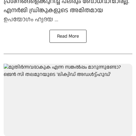
പ്രശ്നങ്ങളെക്കുറിച്ച് പലരും ബോധവാന്മാരല്ല.
എനർജി ഡ്രിങ്കുകളുടെ അമിതമായ
ഉപയോഗം ഹൃദയ ...
Read More