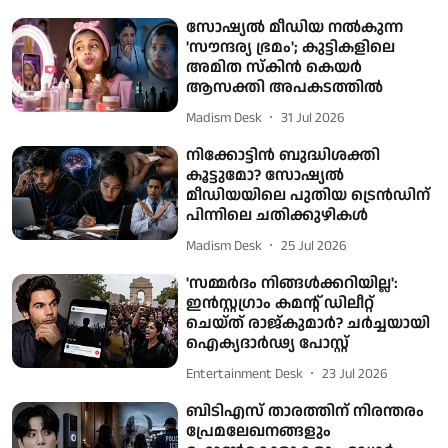
സോഷ്യൽ മീഡിയ നൽകുന്ന
'സൗന്ദര്യ ഭ്രമം'; കുട്ടികളിലെ
അമിത സ്കിൻ കെയർ
ആസക്തി അപകടത്തിൽ
Madism Desk
31 Jul 2026
നിക്കോട്ടിൻ ബുദ്ധിശക്തി
കൂട്ടുമോ? സോഷ്യൽ
മീഡിയയിലെ പുതിയ ട്രെൻഡിന്
പിന്നിലെ ചതിക്കുഴികൾ
Madism Desk
25 Jul 2026
'സമ്മർദം നിങ്ങൾക്കറിയില്ല':
ഇൻസ്റ്റഗ്രാം കമന്റ് ഡിലീറ്റ്
ചെയ്ത് രാജ്‌കുമാർ? ചർച്ചയായി
ഐക്യദാർഢ്യ പോസ്റ്റ്
Entertainment Desk
23 Jul 2026
ബിടിഎസ് താരത്തിന് നിരന്തരം
പ്രേമലേഖനങ്ങളും