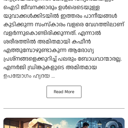
ഐടി ജീവനക്കാരും ഉൾപ്പെടെയുള്ള
യുവാക്കൾക്കിടയിൽ ഇത്തരം പാനീയങ്ങൾ
കുടിക്കുന്ന സംസ്കാരം വളരെ വേഗത്തിലാണ്
വളർന്നുകൊണ്ടിരിക്കുന്നത്. എന്നാൽ
ശരീരത്തിൽ അമിതമായി കഫീൻ
എത്തുമ്പോഴുണ്ടാകുന്ന ആരോഗ്യ
പ്രശ്നങ്ങളെക്കുറിച്ച് പലരും ബോധവാന്മാരല്ല.
എനർജി ഡ്രിങ്കുകളുടെ അമിതമായ
ഉപയോഗം ഹൃദയ ...
Read More