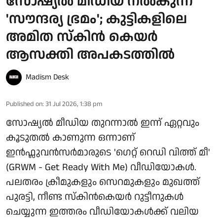
സോഷ്യൽ മീഡിയ നൽകുന്ന
'സൗന്ദര്യ ഭ്രമം'; കുട്ടികളിലെ
അമിത സ്കിൻ കെയർ
ആസക്തി അപകടത്തിൽ
Madism Desk
Published on
:
31 Jul 2026, 1:38 pm
സോഷ്യൽ മീഡിയ തുറന്നാൽ ഇന്ന് ഏറ്റവും
കൂടുതൽ കാണുന്ന ഒന്നാണ്
ഇൻഫ്ലുവൻസർമാരുടെ 'ഗെറ്റ് റെഡി വിത്ത് മീ'
(GRWM - Get Ready With Me) വീഡിയോകൾ.
പലതരം ക്രീമുകളും സെറമുകളും മുഖത്ത്
പുരട്ടി, നീണ്ട സ്കിൻകെയർ റുട്ടീനുകൾ
ചെയ്യുന്ന ഇത്തരം വീഡിയോകൾക്ക് വലിയ