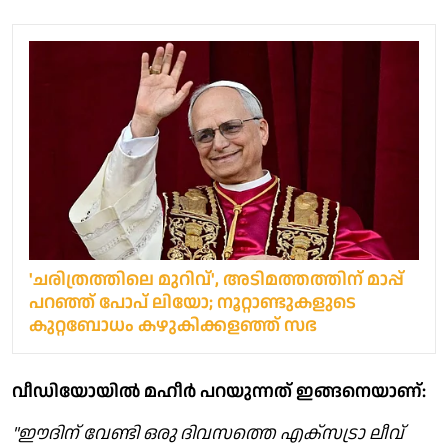
'ചരിത്രത്തിലെ മുറിവ്', അടിമത്തത്തിന് മാപ്പ്
പറഞ്ഞ് പോപ് ലിയോ; നൂറ്റാണ്ടുകളുടെ
കുറ്റബോധം കഴുകിക്കളഞ്ഞ് സഭ
വീഡിയോയിൽ മഹീർ പറയുന്നത് ഇങ്ങനെയാണ്:
"ഈദിന് വേണ്ടി ഒരു ദിവസത്തെ എക്സട്രാ ലീവ്