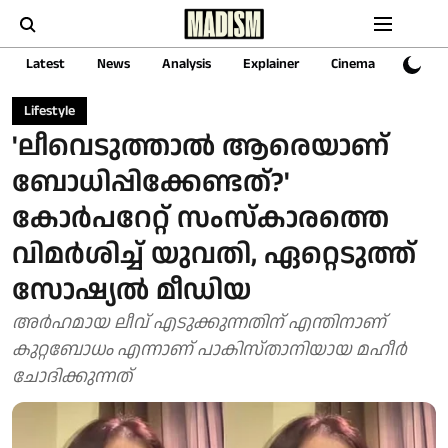
Latest
News
Analysis
Explainer
Cinema
Sports
Lifestyle
'ലീവെടുത്താൽ ആരെയാണ്
ബോധിപ്പിക്കേണ്ടത്?'
കോർപറേറ്റ് സംസ്കാരത്തെ
വിമർശിച്ച് യുവതി, ഏറ്റെടുത്ത്
സോഷ്യൽ മീഡിയ
അർഹമായ ലീവ് എടുക്കുന്നതിന് എന്തിനാണ്
കുറ്റബോധം എന്നാണ് പാകിസ്താനിയായ മഹീർ
ചോദിക്കുന്നത്