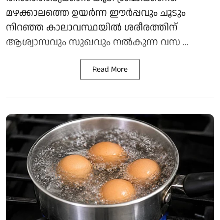
മഴക്കാലത്തെ ഉയർന്ന ഈർപ്പവും ചൂടും
നിറഞ്ഞ കാലാവസ്ഥയിൽ ശരീരത്തിന്
ആശ്വാസവും സുഖവും നൽകുന്ന വസ ...
Read More