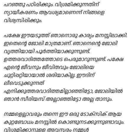
പറഞ്ഞു പഠിപ്പിക്കും. വിശ്രമിക്കുന്നതിന്
ന്യായീകരണം ആവശ്യമാണെന്ന് നിങ്ങളെ
വിശ്വസിപ്പിക്കും.
പക്ഷേ ഈയടുത്ത് ഞാനൊരു കാര്യം മനസ്സിലാക്കി.
ഇതെന്റെ ജോലി മാത്രമാണ്. ഞാനെന്റെ ജോലി
വൃത്തിയായി പൂർത്തിയാക്കുന്നുണ്ട്.
ഉത്തരവാദിത്തത്തോടെ പെരുമാറുന്നുണ്ട്. പക്ഷേ
എന്റെ ജീവനും ജീവിതവും ജോലിയെ
ചുറ്റിപ്പറ്റിയായാൽ ശരിയാകില്ല. ഈദിന്
ലീവെടുക്കുന്നത്
എനിക്കുത്തരവാദിത്തമില്ലാഞ്ഞിട്ടോ, ജോലിയിൽ
ഞാൻ സീരിയസ് അല്ലാഞ്ഞിട്ടോ അല്ല താനും.
നമ്മളെല്ലാവരും തന്നെ ഈ ഒരു ടോക്സിക് ആയ
കുറ്റബോധം മനസ്സിൽ കൊണ്ടുനടക്കുന്നുണ്ടാവും.
വിശ്രമിക്കാനുള്ള അവസരം നമ്മൾ