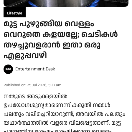
Lifestyle
മുട്ട പുഴുങ്ങിയ വെള്ളം
വെറുതെ കളയല്ലേ; ചെടികൾ
തഴച്ചുവളരാൻ ഇതാ ഒരു
എളുപ്പവഴി
Entertainment Desk
Published on
:
25 Jul 2026, 5:27 am
നമ്മുടെ അടുക്കളയിൽ
ഉപയോഗശൂന്യമാണെന്ന് കരുതി നമ്മൾ
പലതും വലിച്ചെറിയാറുണ്ട്, അവയിൽ പലതും
യഥാർത്ഥത്തിൽ വളരെ വിലപ്പെട്ടതാണ്. മുട്ട
പുഴുങ്ങിയ ശേഷം ശേഷിക്കുന്ന വെള്ളം