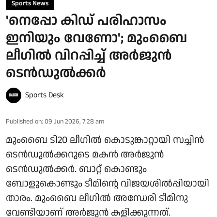
Sports News
'നെപ്പോ കിഡ് പരിഹാസം
ഇനിയും വേണോ'; മുംബൈ
ലീഗിൽ വിറപ്പിച്ച് അർജുൻ
ടെൻഡുൽക്കർ
Sports Desk
Published on
:
09 Jun 2026, 7:28 am
മുംബൈ ടി20 ലീഗിൽ കൊടുങ്കാറ്റായി സച്ചിൻ
ടെൻഡുൽക്കറുടെ മകൻ അർജുൻ
ടെൻഡുൽക്കർ. ബാറ്റ് കൊണ്ടും
ബോളുകൊണ്ടും ടീമിന്റെ വിജയശിൽപ്പിയായി
താരം. മുംബൈ ലീഗിൽ അന്ധേരി ടീമിനു
വേണ്ടിയാണ് അർജുൻ കളിക്കുന്നത്.