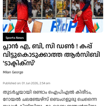
Sports News
പ്ലാന്‍ എ, ബി, സി ഡണ്‍ ! കപ്പ്
വിട്ടുകൊടുക്കാത്ത ആര്‍സിബി
'ടാക്ടിക്സ്'
Milan George
Published on
:
01 Jun 2026, 2:54 am
തുടര്‍ച്ചയായി രണ്ടാം ഐപിഎല്‍ കിരീടം,
റോയല്‍ ചലഞ്ചേഴ്സ് ബെംഗളൂരു ചെന്നൈ