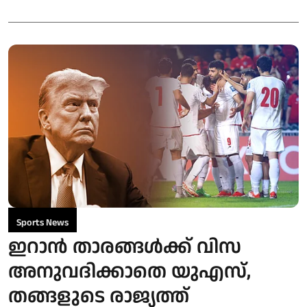
Sports News
ഇറാൻ താരങ്ങൾക്ക് വിസ
അനുവദിക്കാതെ യുഎസ്,
തങ്ങളുടെ രാജ്യത്ത്