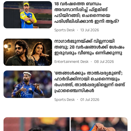
18 വർഷത്തെ ബന്ധം
അവസാനിപ്പിച്ച് ഫ്‌ളമിങ്
പടിയിറങ്ങി; ചെന്നൈയെ
പരിശീലിപ്പിക്കാൻ ഇനി ആര്?
Sports Desk
13 Jul 2026
നാഗാർജുനയ്ക്ക് വില്ലനായി
തബു; 28 വർഷങ്ങൾക്ക് ശേഷം
ഇരുവരും വീണ്ടും ഒന്നിക്കുന്നു
Entertainment Desk
08 Jul 2026
'ഞങ്ങൾക്കും താൽപ്പര്യമുണ്ട്';
ഹാർദിക്കിനായി ചെന്നൈയും
രംഗത്ത്, താൽപ്പര്യമില്ലെന്ന് രണ്ട്
ഫ്രാഞ്ചൈസികൾ
Sports Desk
01 Jul 2026