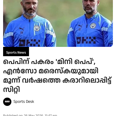
Sports News
പെപിന് പകരം 'മിനി പെപ്',
എൻസോ മരെസ്കയുമായി
മൂന്ന് വർഷത്തെ കരാറിലൊപ്പിട്ട്
സിറ്റി
Sports Desk
Published on
:
26 May 2026, 11:47 am