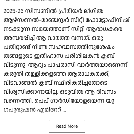
2025-26 സീസണിൽ പ്രീമിയർ ലീ​ഗിൽ
ആഴ്സണൽ-മാഞ്ചസ്റ്റർ സിറ്റി ഫോട്ടോഫിനിഷ്
നടക്കുന്ന സമയത്താണ് സിറ്റി ആരാധകരെ
അമ്പരപ്പിച്ച് ആ വാർത്ത വന്നത്. ഒരു
പതിറ്റാണ്ട് നീണ്ട സഹവാസത്തിനുശേഷം
തങ്ങളുടെ ഇതിഹാസ പരിശീലകൻ ക്ലബ്
വിടുന്നു. ആദ്യം പാപരാസി വാർത്തയാണെന്ന്
കരുതി തള്ളിക്കളഞ്ഞ ആരാധകർക്ക്,
വിടവാങ്ങൽ ക്ലബ് സ്ഥിരീകരിച്ചതോടെ
വിശ്വസിക്കാനായില്ല. ഒടുവിൽ ആ ദിവസം
വന്നെത്തി. പെപ് ​ഗാർഡിയോളയെന്ന യു​
ഗപുരുഷൻ എമിറേറ് ...
Read More