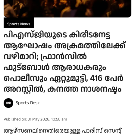
Sports News
പിഎസ്ജിയുടെ കിരീടനേട്ട
ആഘോഷം അക്രമത്തിലേക്ക്
വഴിമാറി; ഫ്രാന്‍സില്‍
ഫുട്‌ബോള്‍ ആരാധകരും
പൊലീസും ഏറ്റുമുട്ടി, 416 പേര്‍
അറസ്റ്റില്‍, കനത്ത നാശനഷ്ടം
Sports Desk
Published on
:
31 May 2026, 10:58 am
ആഴ്‌സണലിനെതിരെയുള്ള പാരീസ് സെന്റ്