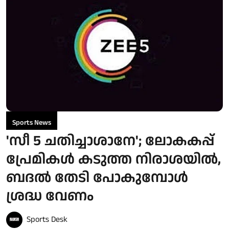
Sports News
'സീ 5 ചതിച്ചാശാനേ'; ലോകകപ്പ്
പ്രേമികൾ കടുത്ത നിരാശയിൽ,
ബദൽ തേടി പോകുമ്പോൾ
ശ്രദ്ധ വേണം
Sports Desk