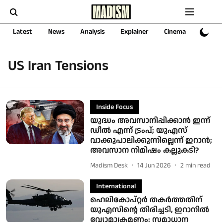
Latest
News
Analysis
Explainer
Cinema
Sports
US Iran Tensions
Inside Focus
യുദ്ധം അവസാനിപ്പിക്കാന്‍ ഇന്ന്
ഡീല്‍ എന്ന് ട്രംപ്; യുഎസ്
വാക്കുപാലിക്കുന്നില്ലെന്ന് ഇറാന്‍;
അവസാന നിമിഷം കല്ലുകടി?
Madism Desk
14 Jun 2026
2
min read
International
ഹെലികോപ്റ്റര്‍ തകര്‍ത്തതിന്
യുഎസിന്റെ തിരിച്ചടി, ഇറാനില്‍
വ്യോമാക്രമണം; സമാധാന