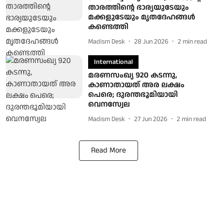
താരത്തിന്റെ ഭാര്യയുടേയും
മക്കളുടേയും മൃതദേഹങ്ങൾ
കണ്ടെത്തി
Madism Desk
28 Jun 2026
2
min read
International
മരണസംഖ്യ 920 കടന്നു,
കാണാതായത് അര ലക്ഷം
പെരെ; ദുരന്തഭൂമിയായി
വെനസ്വേല
Madism Desk
27 Jun 2026
2
min read
Read More