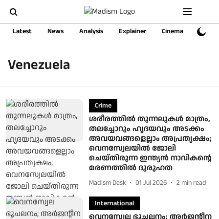
Latest
News
Analysis
Explainer
Cinema
Sports
Venezuela
Crime
ശരീരത്തിൽ തുന്നലുകൾ മാത്രം,
തലച്ചോറും ഹൃദയവും അടക്കം
അവയവങ്ങളെല്ലാം അപ്രത്യക്ഷം;
വെനസ്വേലയിൽ ജോലി
ചെയ്തിരുന്ന ഇന്ത്യൻ നാവികന്റെ
മരണത്തില്‍ ദുരൂഹത
Madism Desk
01 Jul 2026
2
min read
International
വെനസ്വേല ഭൂചലനം; അർജന്റീന