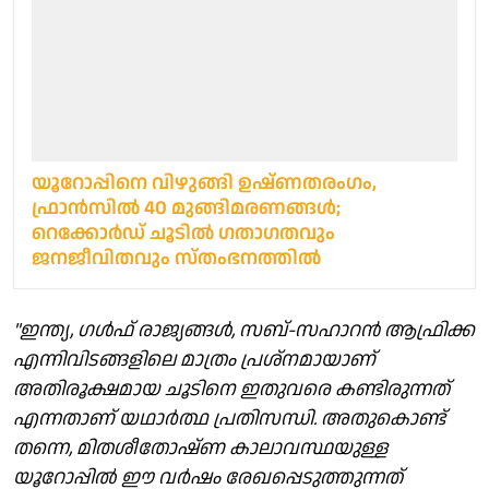
യൂറോപ്പിനെ വിഴുങ്ങി ഉഷ്ണതരംഗം,
ഫ്രാൻസിൽ 40 മുങ്ങിമരണങ്ങൾ;
റെക്കോർഡ് ചൂടിൽ ഗതാഗതവും
ജനജീവിതവും സ്തംഭനത്തിൽ
"ഇന്ത്യ, ഗൾഫ് രാജ്യങ്ങൾ, സബ്-സഹാറൻ ആഫ്രിക്ക
എന്നിവിടങ്ങളിലെ മാത്രം പ്രശ്നമായാണ്
അതിരൂക്ഷമായ ചൂടിനെ ഇതുവരെ കണ്ടിരുന്നത്
എന്നതാണ് യഥാർത്ഥ പ്രതിസന്ധി. അതുകൊണ്ട്
തന്നെ, മിതശീതോഷ്ണ കാലാവസ്ഥയുള്ള
യൂറോപ്പിൽ ഈ വർഷം രേഖപ്പെടുത്തുന്നത്