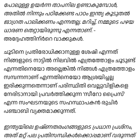
പോലുള്ള ഉയർന്ന താപനില ഉണ്ടാകുമ്പോൾ,
അതിൽ നിന്നും പഠിക്കേണ്ട പാഠം ഇന്ത്യ കൂടുതൽ
ജാഗ്രത പാലിക്കണം എന്നതല്ല. മറിച്ച്, നമ്മുടെ പഴയ
ധാരണ തെറ്റായിരുന്നു എന്നതാണ്.
-
അദ്ദേഹത്തിന്ർറെ വാക്കുകൾ.
ചൂടിനെ പ്രതിരോധിക്കാനുള്ള ശേഷി എന്നത്
നിങ്ങളുടെ നാട്ടിൽ നിലവിൽ എത്രത്തോളം ചൂടുണ്ട്
എന്നതിനെയോ അല്ലെങ്കിൽ നിങ്ങൾ എത്രത്തോളം
സമ്പന്നനാണ് എന്നതിനെയോ ആശ്രയിച്ചല്ല
ഇരിക്കുന്നതെന്നാണ് പരിസ്ഥിതി വെല്ലുവിളികളെ
നേരിടാനായി പ്രവർത്തിക്കുന്ന 'സീറോ പ്രൈസ്'
എന്ന സംഘടനയുടെ സഹസ്ഥാപകൻ രുചിർ
പഞ്ചാബി വ്യക്തമാക്കുന്നത്.
ഇന്ത്യയിലെ ഉഷ്ണതരംഗങ്ങളുടെ പ്രധാന പ്രശ്നം,
അത് മറ്റ് പല പ്രതിസന്ധികൾക്കൊപ്പമാണ് വരുന്നത്