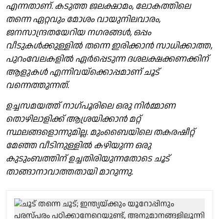
എന്നതാണ്. കടുത്ത ജലക്ഷാമം, ലോകത്തിലെ
തന്നെ ഏറ്റവും മോശം വായുനിലവാരം,
ജനസാന്ദ്രതയേറിയ നഗരങ്ങൾ, ഒപ്പം
വീടുകൾക്കുള്ളിൽ തന്നെ ഇരിക്കാൻ സാധിക്കാത്ത,
പുറംവേലകളിൽ ഏർപ്പെടുന്ന ദശലക്ഷക്കണക്കിന്
ആളുകൾ എന്നിവയ്ക്കൊപ്പമാണ് ചൂട്
വന്നെത്തുന്നത്.
ഉച്ചസമയത്ത് നാഗ്പൂരിലെ ഒരു നിർമ്മാണ
തൊഴിലാളിക്ക് ആശ്രയിക്കാൻ മറ്റ്
സ്ഥലങ്ങളൊന്നുമില്ല. മുംബൈയിലെ തകരഷീറ്റ്
മേഞ്ഞ വീടിനുള്ളിൽ കഴിയുന്ന ഒരു
കുടുംബത്തിന് ഉച്ചതിരിയുന്നതോടെ ചൂട്
താങ്ങാനാവാത്തതായി മാറുന്നു.