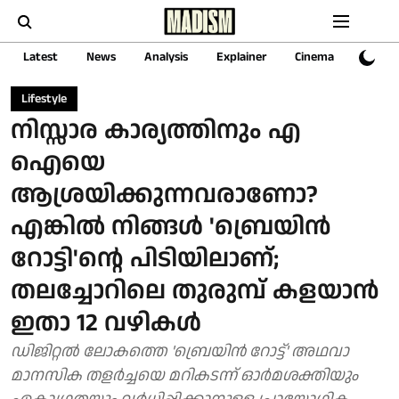
Latest
News
Analysis
Explainer
Cinema
Sports
Lifestyle
നിസ്സാര കാര്യത്തിനും എ
ഐയെ
ആശ്രയിക്കുന്നവരാണോ?
എങ്കിൽ നിങ്ങൾ 'ബ്രെയിൻ
റോട്ടി'ന്റെ പിടിയിലാണ്;
തലച്ചോറിലെ തുരുമ്പ് കളയാൻ
ഇതാ 12 വഴികൾ
ഡിജിറ്റൽ ലോകത്തെ 'ബ്രെയിൻ റോട്ട്' അഥവാ
മാനസിക തളർച്ചയെ മറികടന്ന് ഓർമശക്തിയും