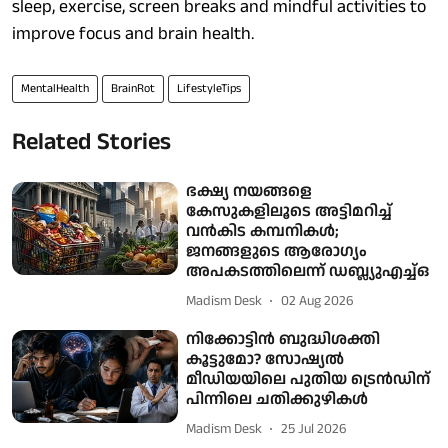
sleep, exercise, screen breaks and mindful activities to
improve focus and brain health.
MentalHealth
BrainRot
LifestyleTips
Related Stories
ഭക്ഷ്യ നയങ്ങളെ
കേസുകളിലൂടെ അട്ടിമറിച്ച്
വൻകിട കമ്പനികൾ;
ജനങ്ങളുടെ ആരോഗ്യം
അപകടത്തിലെന്ന് ഡബ്ല്യുഎച്ച്ഒ
Madism Desk
02 Aug 2026
നിക്കോട്ടിൻ ബുദ്ധിശക്തി
കൂട്ടുമോ? സോഷ്യൽ
മീഡിയയിലെ പുതിയ ട്രെൻഡിന്
പിന്നിലെ ചതിക്കുഴികൾ
Madism Desk
25 Jul 2026