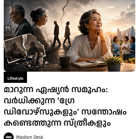
Lifestyle
മാറുന്ന ഏഷ്യൻ സമൂഹം:
വർധിക്കുന്ന 'ഗ്രേ
ഡിവോഴ്‌സുകളും' സന്തോഷം
കണ്ടെത്തുന്ന സ്ത്രീകളും
Madism Desk