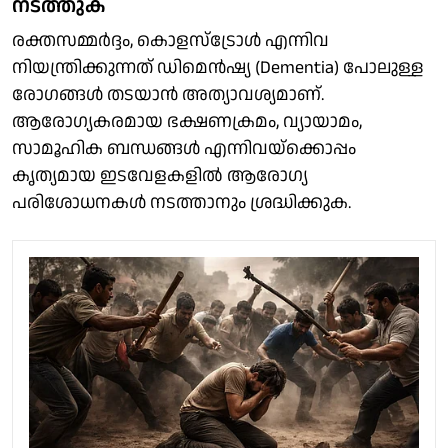
നടത്തുക
രക്തസമ്മർദ്ദം, കൊളസ്ട്രോൾ എന്നിവ
നിയന്ത്രിക്കുന്നത് ഡിമെൻഷ്യ (Dementia) പോലുള്ള
രോഗങ്ങൾ തടയാൻ അത്യാവശ്യമാണ്.
ആരോഗ്യകരമായ ഭക്ഷണക്രമം, വ്യായാമം,
സാമൂഹിക ബന്ധങ്ങൾ എന്നിവയ്‌ക്കൊപ്പം
കൃത്യമായ ഇടവേളകളിൽ ആരോഗ്യ
പരിശോധനകൾ നടത്താനും ശ്രദ്ധിക്കുക.