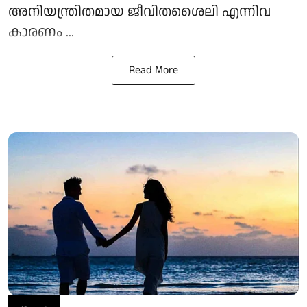
അനിയന്ത്രിതമായ ജീവിതശൈലി എന്നിവ
കാരണം ...
Read More