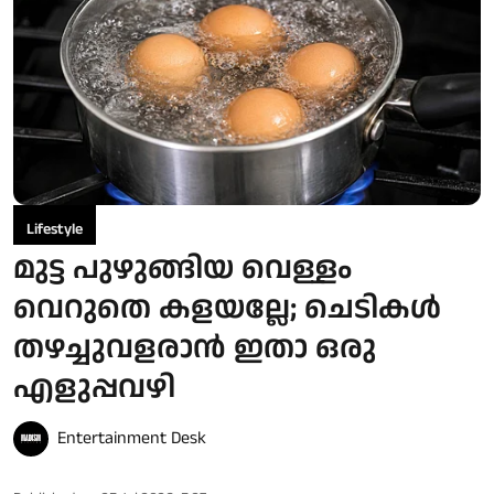
Lifestyle
മുട്ട പുഴുങ്ങിയ വെള്ളം
വെറുതെ കളയല്ലേ; ചെടികൾ
തഴച്ചുവളരാൻ ഇതാ ഒരു
എളുപ്പവഴി
Entertainment Desk