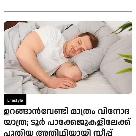
Lifestyle
ഉറങ്ങാൻവേണ്ടി മാത്രം വിനോദ
യാത്ര; ടൂർ പാക്കേജുകളിലേക്ക്
പുതിയ അതിഥിയായി സ്ലീപ്പ്