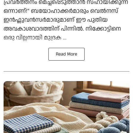
പ്രവർത്തനം മെച്ചപ്പെടുത്താൻ സഹായിക്കുന്ന
ഒന്നാണ്!" ബയോഹാക്കർമാരും വെൽനസ്
ഇൻഫ്ലുവൻസർമാരുമാണ് ഈ പുതിയ
അവകാശവാദത്തിന് പിന്നിൽ. നിക്കോട്ടിനെ
ഒരു വില്ലനായി മുദ്രക ...
Read More