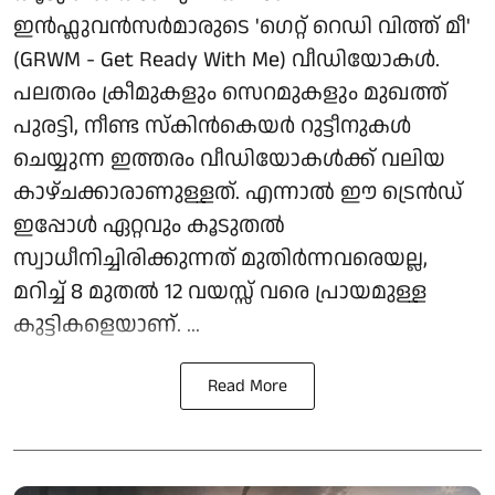
ഇൻഫ്ലുവൻസർമാരുടെ 'ഗെറ്റ് റെഡി വിത്ത് മീ'
(GRWM - Get Ready With Me) വീഡിയോകൾ.
പലതരം ക്രീമുകളും സെറമുകളും മുഖത്ത്
പുരട്ടി, നീണ്ട സ്കിൻകെയർ റുട്ടീനുകൾ
ചെയ്യുന്ന ഇത്തരം വീഡിയോകൾക്ക് വലിയ
കാഴ്ചക്കാരാണുള്ളത്. എന്നാൽ ഈ ട്രെൻഡ്
ഇപ്പോൾ ഏറ്റവും കൂടുതൽ
സ്വാധീനിച്ചിരിക്കുന്നത് മുതിർന്നവരെയല്ല,
മറിച്ച് 8 മുതൽ 12 വയസ്സ് വരെ പ്രായമുള്ള
കുട്ടികളെയാണ്. ...
Read More