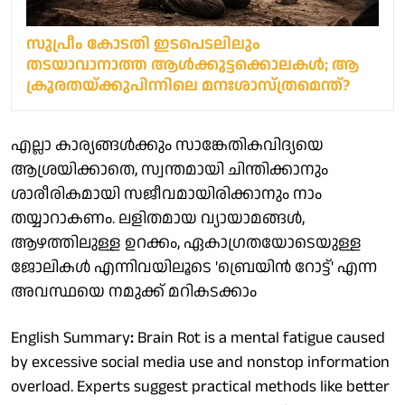
സുപ്രീം കോടതി ഇടപെടലിലും
തടയാവാനാത്ത ആൾക്കൂട്ടക്കൊലകൾ; ആ
ക്രൂരതയ്ക്കുപിന്നിലെ മനഃശാസ്ത്രമെന്ത്?
എല്ലാ കാര്യങ്ങൾക്കും സാങ്കേതികവിദ്യയെ
ആശ്രയിക്കാതെ, സ്വന്തമായി ചിന്തിക്കാനും
ശാരീരികമായി സജീവമായിരിക്കാനും നാം
തയ്യാറാകണം. ലളിതമായ വ്യായാമങ്ങൾ,
ആഴത്തിലുള്ള ഉറക്കം, ഏകാഗ്രതയോടെയുള്ള
ജോലികൾ എന്നിവയിലൂടെ 'ബ്രെയിൻ റോട്ട്' എന്ന
അവസ്ഥയെ നമുക്ക് മറികടക്കാം
English Summary
:
Brain Rot is a mental fatigue caused
by excessive social media use and nonstop information
overload. Experts suggest practical methods like better